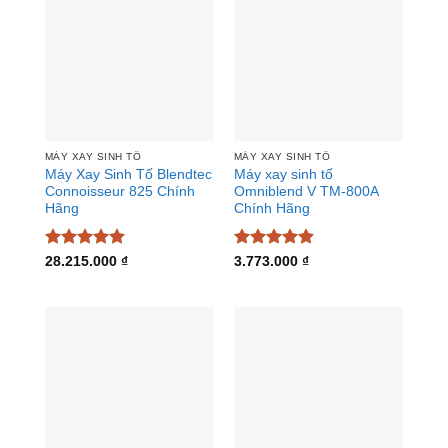
MÁY XAY SINH TỐ
MÁY XAY SINH TỐ
Máy Xay Sinh Tố Blendtec
Máy xay sinh tố
Connoisseur 825 Chính
Omniblend V TM-800A
Hãng
Chính Hãng
Được xếp
Được xếp
28.215.000
₫
3.773.000
₫
hạng
4.87
hạng
4.88
5 sao
5 sao