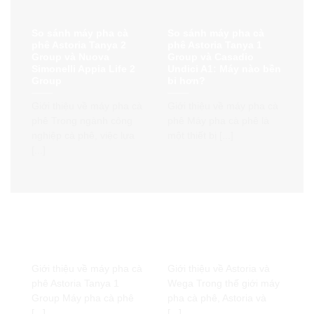
So sánh máy pha cà
So sánh máy pha cà
phê Astoria Tanya 2
phê Astoria Tanya 1
Group và Nuova
Group và Casadio
Simonelli Appia Life 2
Undici A1: Máy nào bền
Group
bỉ hơn?
Giới thiệu về máy pha cà
Giới thiệu về máy pha cà
phê Trong ngành công
phê Máy pha cà phê là
nghiệp cà phê, việc lựa
một thiết bị [...]
[...]
So sánh Astoria Tanya
So sánh Astoria và
1 Group phiên bản SAE
Wega: Hai người anh
và Semi: Nên chọn loại
em cùng chung công
nào?
nghệ
Giới thiệu về máy pha cà
Giới thiệu về Astoria và
phê Astoria Tanya 1
Wega Trong thế giới máy
Group Máy pha cà phê
pha cà phê, Astoria và
[...]
[...]