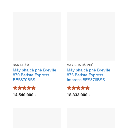
SẢN PHẨM
MÁY PHA CÀ PHÊ
Máy pha cà phê Breville
Máy pha cà phê Breville
870 Barista Express
876 Barista Express
BES870BSS
Impress BES876BSS
Được xếp
Được xếp
14.540.000
₫
18.333.000
₫
hạng
4.91
hạng
4.91
5 sao
5 sao