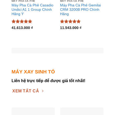
MÁY PHA CÀ PHÊ
MÁY PHA CÀ PHÊ
Máy Pha Cà Phê Casadio
Máy Pha Cà Phê Gemilai
Undici A1 1 Group Chính
CRM 3200B PRO Chính
Hãng Ý
Hãng
Được xếp
Được xếp
41.613.000
₫
11.543.000
₫
hạng
4.88
hạng
4.88
5 sao
5 sao
MÁY XAY SINH TỐ
Liên hệ trực tiếp để được giá tốt nhất!
XEM TẤT CẢ