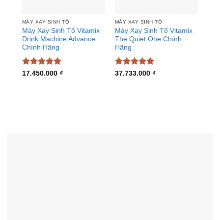
MÁY XAY SINH TỐ
MÁY XAY SINH TỐ
Máy Xay Sinh Tố Vitamix
Máy Xay Sinh Tố Vitamix
Drink Machine Advance
The Quiet One Chính
Chính Hãng
Hãng
Được xếp
Được xếp
17.450.000
₫
37.733.000
₫
hạng
4.91
hạng
4.92
5 sao
5 sao