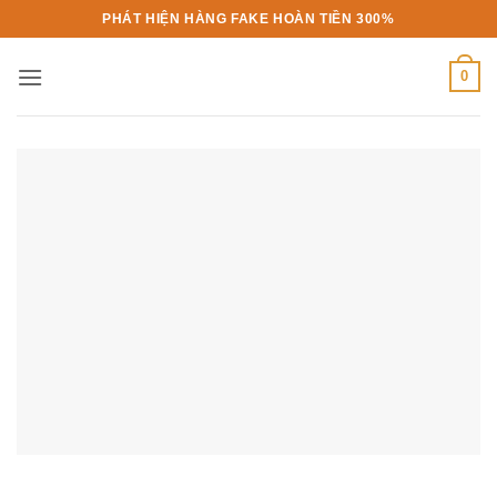
Bỏ
PHÁT HIỆN HÀNG FAKE HOÀN TIỀN 300%
qua
nội
0
dung