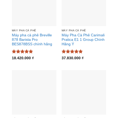
MÁY PHA CÀ PHÊ
MÁY PHA CÀ PHÊ
Máy pha cà phê Breville
Máy Pha Cà Phê Carimali
878 Barista Pro
Pratica E1 1 Group Chính
BES878BSS chính hãng
Hãng Ý
Được xếp
Được xếp
18.420.000
₫
37.830.000
₫
hạng
4.88
hạng
4.88
5 sao
5 sao