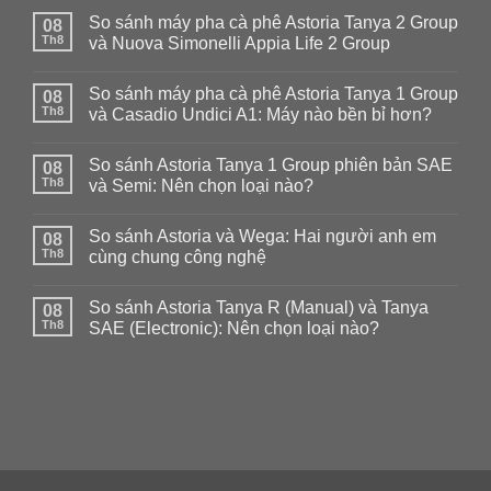
So sánh máy pha cà phê Astoria Tanya 2 Group
08
Th8
và Nuova Simonelli Appia Life 2 Group
Không
có
So sánh máy pha cà phê Astoria Tanya 1 Group
08
bình
luận
Th8
và Casadio Undici A1: Máy nào bền bỉ hơn?
ở
So
Không
sánh
có
So sánh Astoria Tanya 1 Group phiên bản SAE
máy
08
bình
pha
luận
Th8
và Semi: Nên chọn loại nào?
cà
ở
phê
So
Không
Astoria
sánh
có
So sánh Astoria và Wega: Hai người anh em
Tanya
máy
08
bình
2
pha
luận
Th8
cùng chung công nghệ
Group
cà
ở
và
phê
So
Không
Nuova
Astoria
sánh
có
So sánh Astoria Tanya R (Manual) và Tanya
Simonelli
Tanya
Astoria
08
bình
Appia
1
Tanya
luận
Th8
SAE (Electronic): Nên chọn loại nào?
Life
Group
1
ở
2
và
Group
So
Không
Group
Casadio
phiên
sánh
có
Undici
bản
Astoria
bình
A1:
SAE
và
luận
Máy
và
Wega:
ở
nào
Semi:
Hai
So
bền
Nên
người
sánh
bỉ
chọn
anh
Astoria
hơn?
loại
em
Tanya
nào?
cùng
R