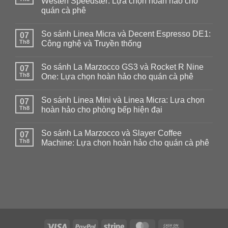
Westen Speedster: Lựa chọn hoàn hảo cho
quán cà phê
Không
có
So sánh Linea Micra và Decent Espresso DE1:
07
bình
luận
Th8
Công nghệ và Truyền thống
ở
So
Không
sánh
có
So sánh La Marzocco GS3 và Rocket R Nine
La
07
bình
Marzocco
luận
Th8
One: Lựa chọn hoàn hảo cho quán cà phê
GS3
ở
và
So
Không
Kees
sánh
có
So sánh Linea Mini và Linea Micra: Lựa chọn
Van
Linea
07
bình
Der
Micra
luận
Th8
hoàn hảo cho phòng bếp hiện đại
Westen
và
ở
Speedster:
Decent
So
Không
Lựa
Espresso
sánh
có
So sánh La Marzocco và Slayer Coffee
chọn
DE1:
La
07
bình
hoàn
Công
Marzocco
luận
Th8
Machine: Lựa chọn hoàn hảo cho quán cà phê
hảo
nghệ
GS3
ở
cho
và
và
So
Không
quán
Truyền
Rocket
sánh
có
cà
thống
R
Linea
bình
phê
Nine
Mini
luận
One:
và
ở
Lựa
Linea
So
chọn
Micra:
sánh
hoàn
Lựa
La
hảo
chọn
Marzocco
cho
hoàn
và
quán
hảo
Slayer
Visa
PayPal
Stripe
MasterCard
Cash
cà
cho
Coffee