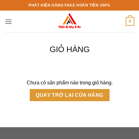
Bỏ
PHÁT HIỆN HÀNG FAKE HOÀN TIỀN 300%
qua
nội
0
dung
GIỎ HÀNG
Chưa có sản phẩm nào trong giỏ hàng.
QUAY TRỞ LẠI CỬA HÀNG