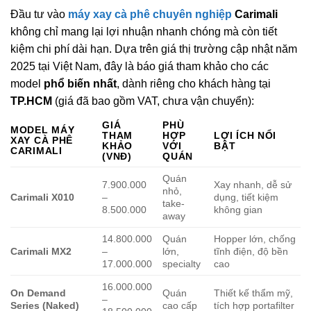
Đầu tư vào
máy xay cà phê chuyên nghiệp
Carimali
không chỉ mang lại lợi nhuận nhanh chóng mà còn tiết
kiệm chi phí dài hạn. Dựa trên giá thị trường cập nhật năm
2025 tại Việt Nam, đây là báo giá tham khảo cho các
model
phổ biến nhất
, dành riêng cho khách hàng tại
TP.HCM
(giá đã bao gồm VAT, chưa vận chuyển):
GIÁ
PHÙ
MODEL MÁY
THAM
HỢP
LỢI ÍCH NỔI
XAY CÀ PHÊ
KHẢO
VỚI
BẬT
CARIMALI
(VNĐ)
QUÁN
Quán
7.900.000
Xay nhanh, dễ sử
nhỏ,
Carimali X010
–
dụng, tiết kiệm
take-
8.500.000
không gian
away
14.800.000
Quán
Hopper lớn, chống
Carimali MX2
–
lớn,
tĩnh điện, độ bền
17.000.000
specialty
cao
16.000.000
On Demand
Quán
Thiết kế thẩm mỹ,
–
Series (Naked)
cao cấp
tích hợp portafilter