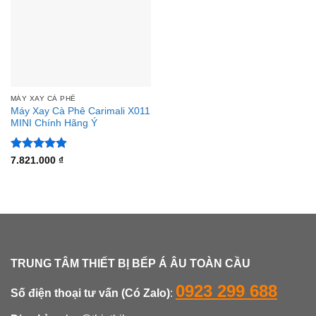
MÁY XAY CÀ PHÊ
Máy Xay Cà Phê Carimali X011
MINI Chính Hãng Ý
Được xếp
7.821.000
₫
hạng
4.88
5 sao
TRUNG TÂM THIẾT BỊ BẾP Á ÂU TOÀN CẦU
0923 299 688
Số điện thoại tư vấn (Có Zalo)
: