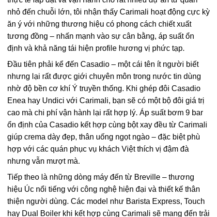
nhỏ đến chuỗi lớn, tôi nhận thấy Carimali hoạt động cực kỳ
ăn ý với những thương hiệu có phong cách chiết xuất
tương đồng – nhấn mạnh vào sự cân bằng, áp suất ổn
định và khả năng tái hiện profile hương vị phức tạp.
Đầu tiên phải kể đến Casadio – một cái tên ít người biết
nhưng lại rất được giới chuyên môn trong nước tin dùng
nhờ độ bền cơ khí Ý truyền thống. Khi ghép đôi Casadio
Enea hay Undici với Carimali, bạn sẽ có một bộ đôi giá trị
cao mà chi phí vận hành lại rất hợp lý. Áp suất bơm 9 bar
ổn định của Casadio kết hợp cùng bột xay đều từ Carimali
giúp crema dày đẹp, thân uống ngọt ngào – đặc biệt phù
hợp với các quán phục vụ khách Việt thích vị đậm đà
nhưng vẫn mượt mà.
Tiếp theo là những dòng máy đến từ Breville – thương
hiệu Úc nổi tiếng với công nghệ hiện đại và thiết kế thân
thiện người dùng. Các model như Barista Express, Touch
hay Dual Boiler khi kết hợp cùng Carimali sẽ mang đến trải