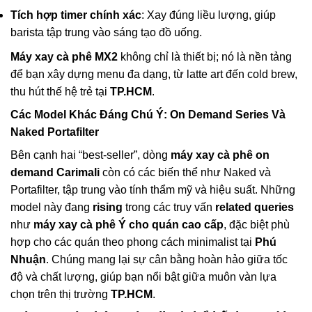
Tích hợp timer chính xác
: Xay đúng liều lượng, giúp
barista tập trung vào sáng tạo đồ uống.
Máy xay cà phê MX2
không chỉ là thiết bị; nó là nền tảng
để bạn xây dựng menu đa dạng, từ latte art đến cold brew,
thu hút thế hệ trẻ tại
TP.HCM
.
Các Model Khác Đáng Chú Ý: On Demand Series Và
Naked Portafilter
Bên cạnh hai “best-seller”, dòng
máy xay cà phê on
demand Carimali
còn có các biến thể như Naked và
Portafilter, tập trung vào tính thẩm mỹ và hiệu suất. Những
model này đang
rising
trong các truy vấn
related queries
như
máy xay cà phê Ý cho quán cao cấp
, đặc biệt phù
hợp cho các quán theo phong cách minimalist tại
Phú
Nhuận
. Chúng mang lại sự cân bằng hoàn hảo giữa tốc
độ và chất lượng, giúp bạn nổi bật giữa muôn vàn lựa
chọn trên thị trường
TP.HCM
.