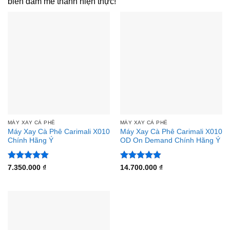
biến đam mê thành hiện thực!
MÁY XAY CÀ PHÊ
MÁY XAY CÀ PHÊ
Máy Xay Cà Phê Carimali X010
Máy Xay Cà Phê Carimali X010
Chính Hãng Ý
OD On Demand Chính Hãng Ý
Được xếp
Được xếp
7.350.000
₫
14.700.000
₫
hạng
4.88
hạng
4.88
5 sao
5 sao