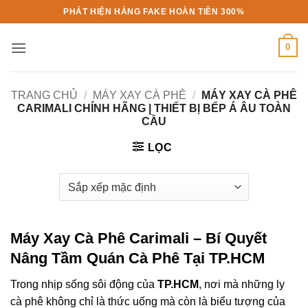
Bỏ
PHÁT HIỆN HÀNG FAKE HOÀN TIỀN 300%
qua
nội
0
dung
TRANG CHỦ
/
MÁY XAY CÀ PHÊ
/
MÁY XAY CÀ PHÊ
CARIMALI CHÍNH HÃNG | THIẾT BỊ BẾP Á ÂU TOÀN
CẦU
LỌC
Máy Xay Cà Phê Carimali – Bí Quyết
Nâng Tầm Quán Cà Phê Tại TP.HCM
Trong nhịp sống sôi động của
TP.HCM
, nơi mà những ly
cà phê không chỉ là thức uống mà còn là biểu tượng của