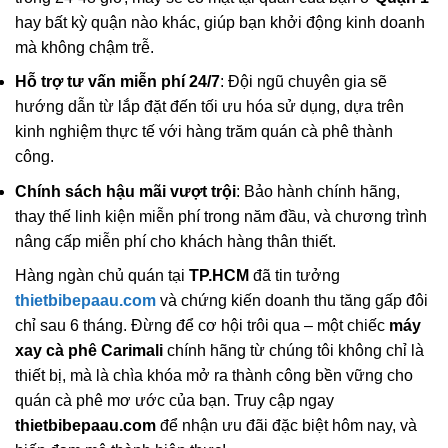
hay bất kỳ quận nào khác, giúp bạn khởi động kinh doanh
mà không chậm trễ.
Hỗ trợ tư vấn miễn phí 24/7
: Đội ngũ chuyên gia sẽ
hướng dẫn từ lắp đặt đến tối ưu hóa sử dụng, dựa trên
kinh nghiệm thực tế với hàng trăm quán cà phê thành
công.
Chính sách hậu mãi vượt trội
: Bảo hành chính hãng,
thay thế linh kiện miễn phí trong năm đầu, và chương trình
nâng cấp miễn phí cho khách hàng thân thiết.
Hàng ngàn chủ quán tại
TP.HCM
đã tin tưởng
thietbibepaau.com
và chứng kiến doanh thu tăng gấp đôi
chỉ sau 6 tháng. Đừng để cơ hội trôi qua – một chiếc
máy
xay cà phê Carimali
chính hãng từ chúng tôi không chỉ là
thiết bị, mà là chìa khóa mở ra thành công bền vững cho
quán cà phê mơ ước của bạn. Truy cập ngay
thietbibepaau.com
để nhận ưu đãi đặc biệt hôm nay, và