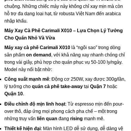
chuộng. Những chiếc máy này không chỉ xay mịn mà còn
hỗ trợ đa dạng loại hạt, từ robusta Việt Nam đến arabica
nhập khẩu.
Máy Xay Cà Phê Carimali X010 – Lựa Chọn Lý Tưởng
Cho Quán Nhỏ Và Vừa
Máy xay cà phê Carimali X010
là “ngôi sao” trong dòng
sản phẩm
on demand
, với khả năng xay nhanh chóng chỉ
trong vài giây, phù hợp cho quán phục vụ 50-100 ly/ngày.
Model này nổi bật nhờ:
Công suất mạnh mẽ
: Động cơ 250W, xay được 300g/lần,
lý tưởng cho
quán cà phê take-away
tại
Quận 7
hoặc
Quận 10
.
Điều chỉnh độ mịn linh hoạt
: Từ espresso mịn đến pour-
over thô, đáp ứng mọi phong cách pha chế – một trong
những truy vấn
liên quan
đang
rising
mạnh mẽ.
Thiết kế hiện đại
: Màn hình LED dễ sử dụng, dễ dàng vệ