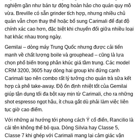
nghiệm gần như bán tự động hoàn hảo cho quán quy mô
vừa. Breville có sẵn grinder tích hợp, nhưng nhiều chủ
quán vẫn chọn thay thế hoặc bổ sung Carimali để đạt độ
chính xác cao hơn, đặc biệt khi chuyển đổi giữa nhiều loại
hạt khác nhau trong ngày.
Gemilai – dòng máy Trung Quốc nhưng được cải tiến
mạnh về chất lượng boile và grouphead – cũng là lựa
chọn phổ biến trong phân khúc giá tầm trung. Các model
CRM 3200, 3605 hay dòng hai group khi đứng cạnh
Carimali tạo nên combo rất lý tưởng cho quán trà sữa kết
hợp cà phê take-away. Độ ổn định nhiệt tốt của Gemilai
giúp tận dụng tối đa bột xay mịn từ Carimali, cho ra những
shot espresso ngọt hậu, ít chua gắt dù phải làm việc liên
tục giờ cao điểm.
Với những ai hướng tới phong cách Ý cổ điển, Rancilio là
cái tên không thể bỏ qua. Dòng Silvia hay Classe 5,
Classe 7 khi ghép với Carimali mang lại cảm giác vận