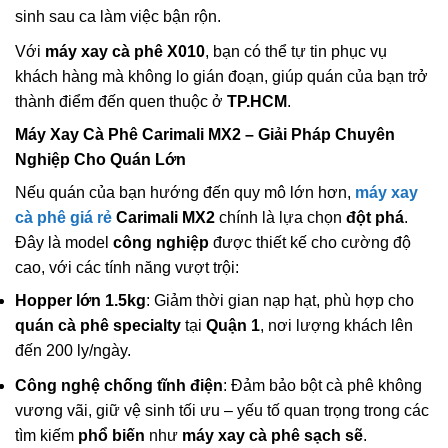
sinh sau ca làm việc bận rộn.
Với
máy xay cà phê X010
, bạn có thể tự tin phục vụ
khách hàng mà không lo gián đoạn, giúp quán của bạn trở
thành điểm đến quen thuộc ở
TP.HCM
.
Máy Xay Cà Phê Carimali MX2 – Giải Pháp Chuyên
Nghiệp Cho Quán Lớn
Nếu quán của bạn hướng đến quy mô lớn hơn,
máy xay
cà phê giá rẻ
Carimali MX2
chính là lựa chọn
đột phá
.
Đây là model
công nghiệp
được thiết kế cho cường độ
cao, với các tính năng vượt trội:
Hopper lớn 1.5kg
: Giảm thời gian nạp hạt, phù hợp cho
quán cà phê specialty
tại
Quận 1
, nơi lượng khách lên
đến 200 ly/ngày.
Công nghệ chống tĩnh điện
: Đảm bảo bột cà phê không
vương vãi, giữ vệ sinh tối ưu – yếu tố quan trọng trong các
tìm kiếm
phổ biến
như
máy xay cà phê sạch sẽ
.