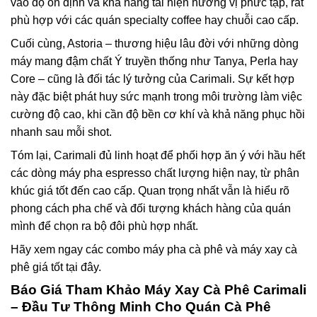
vào độ ổn định và khả năng tái hiện hương vị phức tạp, rất
phù hợp với các quán specialty coffee hay chuỗi cao cấp.
Cuối cùng, Astoria – thương hiệu lâu đời với những dòng
máy mang đậm chất Ý truyền thống như Tanya, Perla hay
Core – cũng là đối tác lý tưởng của Carimali. Sự kết hợp
này đặc biệt phát huy sức mạnh trong môi trường làm việc
cường độ cao, khi cần độ bền cơ khí và khả năng phục hồi
nhanh sau mỗi shot.
Tóm lại, Carimali đủ linh hoạt để phối hợp ăn ý với hầu hết
các dòng máy pha espresso chất lượng hiện nay, từ phân
khúc giá tốt đến cao cấp. Quan trọng nhất vẫn là hiểu rõ
phong cách pha chế và đối tượng khách hàng của quán
mình để chọn ra bộ đôi phù hợp nhất.
Hãy xem ngay các combo máy pha cà phê và máy xay cà
phê giá tốt tại đây.
Báo Giá Tham Khảo Máy Xay Cà Phê Carimali
– Đầu Tư Thông Minh Cho Quán Cà Phê