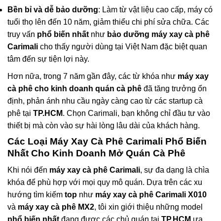
Bền bỉ và dễ bảo dưỡng
: Làm từ vật liệu cao cấp, máy có
tuổi thọ lên đến 10 năm, giảm thiểu chi phí sửa chữa. Các
truy vấn
phổ biến nhất
như
bảo dưỡng máy xay cà phê
Carimali
cho thấy người dùng tại Việt Nam đặc biệt quan
tâm đến sự tiện lợi này.
Hơn nữa, trong 7 năm gần đây, các từ khóa như
máy xay
cà phê cho kinh doanh quán cà phê
đã tăng trưởng ổn
định, phản ánh nhu cầu ngày càng cao từ các startup cà
phê tại
TP.HCM
. Chọn Carimali, bạn không chỉ đầu tư vào
thiết bị mà còn vào sự hài lòng lâu dài của khách hàng.
Các Loại Máy Xay Cà Phê Carimali Phổ Biến
Nhất Cho Kinh Doanh Mở Quán Cà Phê
Khi nói đến
máy xay cà phê Carimali
, sự đa dạng là chìa
khóa để phù hợp với mọi quy mô quán. Dựa trên các xu
hướng tìm kiếm
top
như
máy xay cà phê Carimali X010
và
máy xay cà phê MX2
, tôi xin giới thiệu những model
phổ biến nhất
đang được các chủ quán tại
TP.HCM
ưa