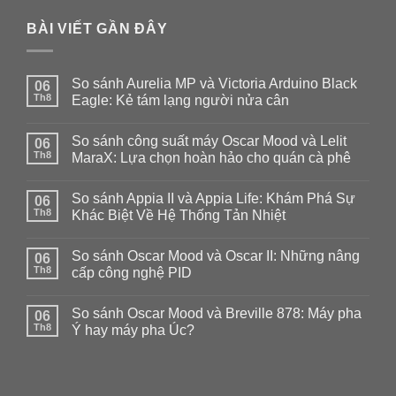
BÀI VIẾT GẦN ĐÂY
So sánh Aurelia MP và Victoria Arduino Black
06
Th8
Eagle: Kẻ tám lạng người nửa cân
Không
có
So sánh công suất máy Oscar Mood và Lelit
06
bình
luận
Th8
MaraX: Lựa chọn hoàn hảo cho quán cà phê
ở
So
Không
sánh
có
So sánh Appia II và Appia Life: Khám Phá Sự
Aurelia
06
bình
MP
luận
Th8
Khác Biệt Về Hệ Thống Tản Nhiệt
và
ở
Victoria
So
Không
Arduino
sánh
có
So sánh Oscar Mood và Oscar II: Những nâng
Black
công
06
bình
Eagle:
suất
luận
Th8
cấp công nghệ PID
Kẻ
máy
ở
tám
Oscar
So
Không
lạng
Mood
sánh
có
So sánh Oscar Mood và Breville 878: Máy pha
người
và
Appia
06
bình
nửa
Lelit
II
luận
Th8
Ý hay máy pha Úc?
cân
MaraX:
và
ở
Lựa
Appia
So
Không
chọn
Life:
sánh
có
hoàn
Khám
Oscar
bình
hảo
Phá
Mood
luận
cho
Sự
và
ở