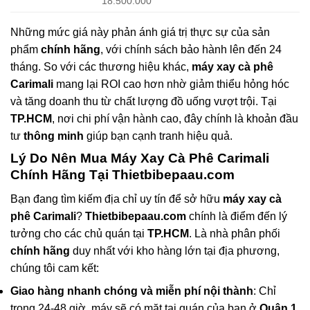
18.500.000
Những mức giá này phản ánh giá trị thực sự của sản
phẩm
chính hãng
, với chính sách bảo hành lên đến 24
tháng. So với các thương hiệu khác,
máy xay cà phê
Carimali
mang lại ROI cao hơn nhờ giảm thiểu hỏng hóc
và tăng doanh thu từ chất lượng đồ uống vượt trội. Tại
TP.HCM
, nơi chi phí vận hành cao, đây chính là khoản đầu
tư
thông minh
giúp bạn cạnh tranh hiệu quả.
Lý Do Nên Mua Máy Xay Cà Phê Carimali
Chính Hãng Tại Thietbibepaau.com
Bạn đang tìm kiếm địa chỉ uy tín để sở hữu
máy xay cà
phê Carimali
?
Thietbibepaau.com
chính là điểm đến lý
tưởng cho các chủ quán tại
TP.HCM
. Là nhà phân phối
chính hãng
duy nhất với kho hàng lớn tại địa phương,
chúng tôi cam kết:
Giao hàng nhanh chóng và miễn phí nội thành
: Chỉ
trong 24-48 giờ, máy sẽ có mặt tại quán của bạn ở
Quận 1