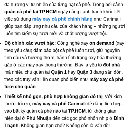
đa hương vị tự nhiên của từng hạt cà phê. Trong bối cảnh
quán cà phê tại TP.HCM
ngày càng cạnh tranh khốc liệt,
việc sử dụng
máy xay cà phê chính hãng
như Carimali
giúp bạn đáp ứng nhu cầu của khách hàng – những người
luôn tìm kiếm sự tươi mới và chất lượng vượt trội.
Độ chính xác vượt bậc
: Công nghệ xay
on demand
(xay
theo yêu cầu) đảm bảo bột cà phê luôn tươi, giữ nguyên
tinh dầu và hương thơm, tránh tình trạng oxy hóa thường
gặp ở các máy xay thông thường. Đây là yếu tố
đột phá
mà nhiều chủ quán tại
Quận 1
hay
Quận 3
đang săn đón,
theo các truy vấn liên quan phổ biến như
máy xay cà phê
tươi cho quán
.
Thiết kế nhỏ gọn, phù hợp không gian đô thị
: Với kích
thước tối ưu,
máy xay cà phê Carimali
dễ dàng tích hợp
vào bất kỳ quán cà phê nào tại
TP.HCM
, từ không gian
hiện đại ở
Phú Nhuận
đến các góc phố nhộn nhịp ở
Bình
Thạnh
. Không gian hạn chế? Không còn là vấn đề!