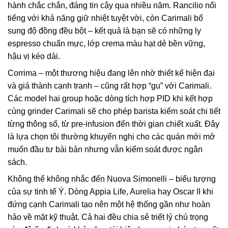
hành chắc chắn, đáng tin cậy qua nhiều năm. Rancilio nổi
tiếng với khả năng giữ nhiệt tuyệt vời, còn Carimali bổ
sung độ đồng đều bột – kết quả là bạn sẽ có những ly
espresso chuẩn mực, lớp crema màu hạt dẻ bền vững,
hậu vị kéo dài.
Corrima – một thương hiệu đang lên nhờ thiết kế hiện đại
và giá thành cạnh tranh – cũng rất hợp “gu” với Carimali.
Các model hai group hoặc dòng tích hợp PID khi kết hợp
cùng grinder Carimali sẽ cho phép barista kiểm soát chi tiết
từng thông số, từ pre-infusion đến thời gian chiết xuất. Đây
là lựa chọn tôi thường khuyến nghị cho các quán mới mở
muốn đầu tư bài bản nhưng vẫn kiểm soát được ngân
sách.
Không thể không nhắc đến Nuova Simonelli – biểu tượng
của sự tinh tế Ý. Dòng Appia Life, Aurelia hay Oscar II khi
đứng cạnh Carimali tạo nên một hệ thống gần như hoàn
hảo về mặt kỹ thuật. Cả hai đều chia sẻ triết lý chú trọng