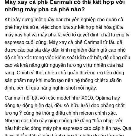
Máy xay cà phê Carimali có thể kết hợp với
những máy pha cà phê nào?
Khi xây dựng một quầy bar chuyên nghiệp cho quán cà
phê hay trà sữa, việc chọn lựa sự kết hợp hài hòa giữa
máy xay hạt và máy pha là yếu tố quyết định chất lượng ly
espresso cuối cùng. Máy xay cà phê Carimali từ lâu đã
được các barista dày dặn kinh nghiệm đánh giá cao nhờ
độ chính xác trong việc kiểm soát kích cỡ bột, độ đồng đều
cao và khả năng giữ nguyên hương vị tự nhiên của hạt
rang. Chính vì thế, nhiều chủ quán thường ưu tiên dòng
sản phẩm này khi muốn tạo nên hệ thống chiết xuất ổn
định, bền bỉ qua hàng nghìn shot mỗi ngày.
Carimali nổi bật với các model như X010, Optima hay
dòng tự động hiện đại, đều sở hữu lưỡi dao phẳng chất
lượng Ý cùng hệ thống điều chỉnh micron chính xác.
Những đặc tính này giúp chúng dễ dàng “hòa nhịp” với
hầu hết các dòng máy pha espresso cao cấp hiện nay. Qua
thực tế lắp đặt và vận hành cho rất nhiều dự án từ quán