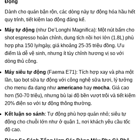
Động
Dành cho quán bận rộn, các dòng này tự động hóa hầu hết
quy trình, tiết kiệm lao động đáng kể.
Máy tự động
(như De’Longhi Magnifica): Một nút bấm cho
shot espresso hoàn chỉnh, dung tích nồi hơi lớn (1.8L) phù
hợp pha 150 ly/ngày, giá khoảng 25-35 triệu đồng. Ưu
điểm là dễ vệ sinh, nhưng ít tùy chỉnh hương vị so với
dòng thủ công.
Máy siêu tự động
(Faema E71): Tích hợp xay và pha một
lần, tạo bọt sữa tự động với công nghệ sữa tươi, lý tưởng
cho menu đa dạng như
americano
hay
mocha
. Giá cao
hơn (50-70 triệu), nhưng bù lại độ bền vượt trội và tiết kiệm
20% điện so với tự động thông thường.
Kết luận so sánh
: Tự động phù hợp quán nhỏ; siêu tự
động cho chuỗi lớn như ở quận 1, nơi khách yêu cầu tốc
độ cao.