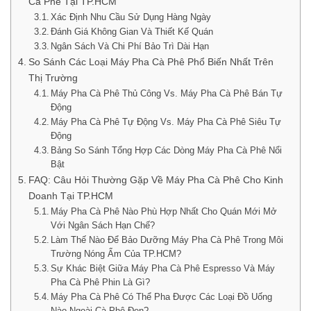
Cà Phê Tại TP.HCM
Xác Định Nhu Cầu Sử Dụng Hàng Ngày
Đánh Giá Không Gian Và Thiết Kế Quán
Ngân Sách Và Chi Phí Bảo Trì Dài Hạn
So Sánh Các Loại Máy Pha Cà Phê Phổ Biến Nhất Trên
Thị Trường
Máy Pha Cà Phê Thủ Công Vs. Máy Pha Cà Phê Bán Tự
Động
Máy Pha Cà Phê Tự Động Vs. Máy Pha Cà Phê Siêu Tự
Động
Bảng So Sánh Tổng Hợp Các Dòng Máy Pha Cà Phê Nổi
Bật
FAQ: Câu Hỏi Thường Gặp Về Máy Pha Cà Phê Cho Kinh
Doanh Tại TP.HCM
Máy Pha Cà Phê Nào Phù Hợp Nhất Cho Quán Mới Mở
Với Ngân Sách Hạn Chế?
Làm Thế Nào Để Bảo Dưỡng Máy Pha Cà Phê Trong Môi
Trường Nóng Ẩm Của TP.HCM?
Sự Khác Biệt Giữa Máy Pha Cà Phê Espresso Và Máy
Pha Cà Phê Phin Là Gì?
Máy Pha Cà Phê Có Thể Pha Được Các Loại Đồ Uống
Nào Ngoài Cà Phê Đen?