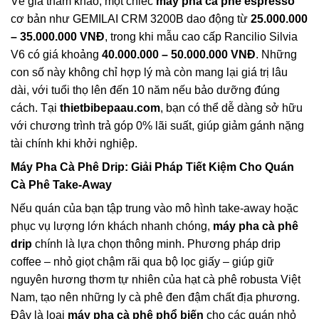
Về giá tham khảo, một chiếc
máy pha cà phê espresso
cơ bản như GEMILAI CRM 3200B dao động từ
25.000.000
– 35.000.000 VNĐ
, trong khi mẫu cao cấp Rancilio Silvia
V6 có giá khoảng
40.000.000 – 50.000.000 VNĐ
. Những
con số này không chỉ hợp lý mà còn mang lại giá trị lâu
dài, với tuổi thọ lên đến 10 năm nếu bảo dưỡng đúng
cách. Tại
thietbibepaau.com
, bạn có thể dễ dàng sở hữu
với chương trình trả góp 0% lãi suất, giúp giảm gánh nặng
tài chính khi khởi nghiệp.
Máy Pha Cà Phê Drip
: Giải Pháp Tiết Kiệm Cho Quán
Cà Phê Take-Away
Nếu quán của bạn tập trung vào mô hình take-away hoặc
phục vụ lượng lớn khách nhanh chóng,
máy pha cà phê
drip
chính là lựa chọn thông minh. Phương pháp drip
coffee – nhỏ giọt chậm rãi qua bộ lọc giấy – giúp giữ
nguyên hương thơm tự nhiên của hạt cà phê robusta Việt
Nam, tạo nên những ly cà phê đen đậm chất địa phương.
Đây là loại
máy pha cà phê phổ biến
cho các quán nhỏ