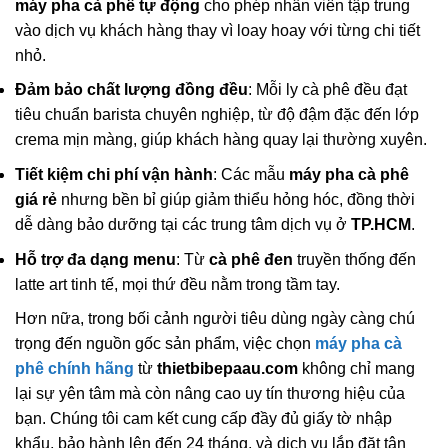
máy pha cà phê tự động
cho phép nhân viên tập trung
vào dịch vụ khách hàng thay vì loay hoay với từng chi tiết
nhỏ.
Đảm bảo chất lượng đồng đều
: Mỗi ly cà phê đều đạt
tiêu chuẩn barista chuyên nghiệp, từ độ đậm đặc đến lớp
crema mịn màng, giúp khách hàng quay lại thường xuyên.
Tiết kiệm chi phí vận hành
: Các mẫu
máy pha cà phê
giá rẻ
nhưng bền bỉ giúp giảm thiểu hỏng hóc, đồng thời
dễ dàng bảo dưỡng tại các trung tâm dịch vụ ở
TP.HCM
.
Hỗ trợ đa dạng menu
: Từ
cà phê đen
truyền thống đến
latte art tinh tế, mọi thứ đều nằm trong tầm tay.
Hơn nữa, trong bối cảnh người tiêu dùng ngày càng chú
trọng đến nguồn gốc sản phẩm, việc chọn
máy pha cà
phê chính hãng
từ
thietbibepaau.com
không chỉ mang
lại sự yên tâm mà còn nâng cao uy tín thương hiệu của
bạn. Chúng tôi cam kết cung cấp đầy đủ giấy tờ nhập
khẩu, bảo hành lên đến 24 tháng, và dịch vụ lắp đặt tận