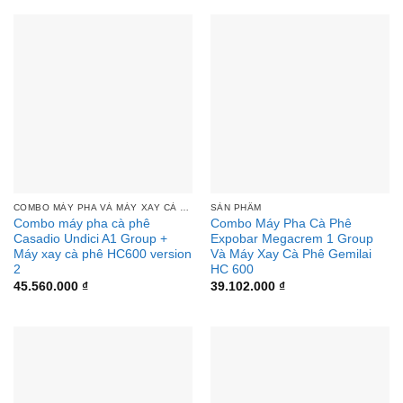
COMBO MÁY PHA VÀ MÁY XAY CÀ PHÊ
SẢN PHẨM
Combo máy pha cà phê
Combo Máy Pha Cà Phê
Casadio Undici A1 Group +
Expobar Megacrem 1 Group
Máy xay cà phê HC600 version
Và Máy Xay Cà Phê Gemilai
2
HC 600
45.560.000
₫
39.102.000
₫