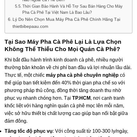
Thời Gian Bảo Hành Và Hỗ Trợ Sau Bán Hàng Cho Máy
Pha Cà Phê Tại Việt Nam Là Bao Lâu?
Lý Do Nên Chọn Mua Máy Pha Cà Phê Chính Hãng Tại
thietbibepaau.com
Tại Sao
Máy Pha Cà Phê
Lại Là Lựa Chọn
Không Thể Thiếu Cho Mọi Quán Cà Phê?
Khi bắt đầu hành trình kinh doanh cà phê, nhiều người
thường băn khoăn về chi phí ban đầu và lợi nhuận lâu dài.
Thực tế, một chiếc
máy pha cà phê chuyên nghiệp
có
thể giúp bạn tiết kiệm đến 40% thời gian pha chế so với
phương pháp thủ công, đồng thời tăng doanh thu nhờ
phục vụ nhanh chóng hơn. Tại
TP.HCM
, nơi cạnh tranh
khốc liệt với hàng nghìn quán cà phê mọc lên mỗi năm,
việc sở hữu thiết bị chất lượng cao giúp bạn nổi bật giữa
đám đông.
Tăng tốc độ phục vụ
: Với công suất từ 100-300 ly/ngày,