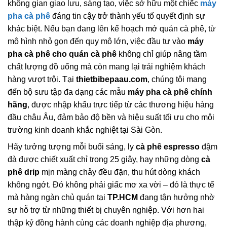
không gian giao lưu, sáng tạo, việc sở hữu một chiếc
máy
pha cà phê
đáng tin cậy trở thành yếu tố quyết định sự
khác biệt. Nếu bạn đang lên kế hoạch mở quán cà phê, từ
mô hình nhỏ gọn đến quy mô lớn, việc đầu tư vào
máy
pha cà phê cho quán cà phê
không chỉ giúp nâng tầm
chất lượng đồ uống mà còn mang lại trải nghiệm khách
hàng vượt trội. Tại
thietbibepaau.com
, chúng tôi mang
đến bộ sưu tập đa dạng các mẫu
máy pha cà phê chính
hãng
, được nhập khẩu trực tiếp từ các thương hiệu hàng
đầu châu Âu, đảm bảo độ bền và hiệu suất tối ưu cho môi
trường kinh doanh khắc nghiệt tại Sài Gòn.
Hãy tưởng tượng mỗi buổi sáng, ly
cà phê espresso
đậm
đà được chiết xuất chỉ trong 25 giây, hay những dòng
cà
phê drip
mịn màng chảy đều đặn, thu hút dòng khách
không ngớt. Đó không phải giấc mơ xa vời – đó là thực tế
mà hàng ngàn chủ quán tại
TP.HCM
đang tận hưởng nhờ
sự hỗ trợ từ những thiết bị chuyên nghiệp. Với hơn hai
thập kỷ đồng hành cùng các doanh nghiệp địa phương,