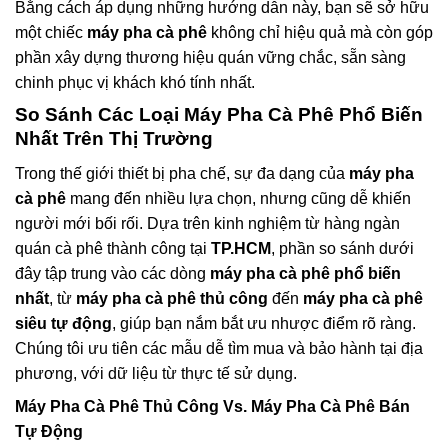
Bằng cách áp dụng những hướng dẫn này, bạn sẽ sở hữu
một chiếc
máy pha cà phê
không chỉ hiệu quả mà còn góp
phần xây dựng thương hiệu quán vững chắc, sẵn sàng
chinh phục vị khách khó tính nhất.
So Sánh Các Loại
Máy Pha Cà Phê
Phổ Biến
Nhất Trên Thị Trường
Trong thế giới thiết bị pha chế, sự đa dạng của
máy pha
cà phê
mang đến nhiều lựa chọn, nhưng cũng dễ khiến
người mới bối rối. Dựa trên kinh nghiệm từ hàng ngàn
quán cà phê thành công tại
TP.HCM
, phần so sánh dưới
đây tập trung vào các dòng
máy pha cà phê phổ biến
nhất
, từ
máy pha cà phê thủ công
đến
máy pha cà phê
siêu tự động
, giúp bạn nắm bắt ưu nhược điểm rõ ràng.
Chúng tôi ưu tiên các mẫu dễ tìm mua và bảo hành tại địa
phương, với dữ liệu từ thực tế sử dụng.
Máy Pha Cà Phê Thủ Công
Vs.
Máy Pha Cà Phê Bán
Tự Động