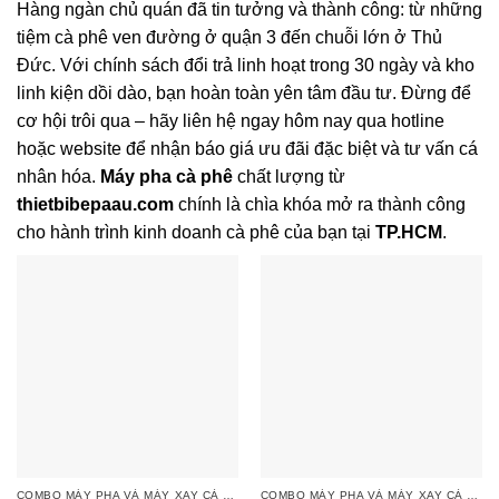
Hàng ngàn chủ quán đã tin tưởng và thành công: từ những
tiệm cà phê ven đường ở quận 3 đến chuỗi lớn ở Thủ
Đức. Với chính sách đổi trả linh hoạt trong 30 ngày và kho
linh kiện dồi dào, bạn hoàn toàn yên tâm đầu tư. Đừng để
cơ hội trôi qua – hãy liên hệ ngay hôm nay qua hotline
hoặc website để nhận báo giá ưu đãi đặc biệt và tư vấn cá
nhân hóa.
Máy pha cà phê
chất lượng từ
thietbibepaau.com
chính là chìa khóa mở ra thành công
cho hành trình kinh doanh cà phê của bạn tại
TP.HCM
.
COMBO MÁY PHA VÀ MÁY XAY CÀ PHÊ
COMBO MÁY PHA VÀ MÁY XAY CÀ PHÊ