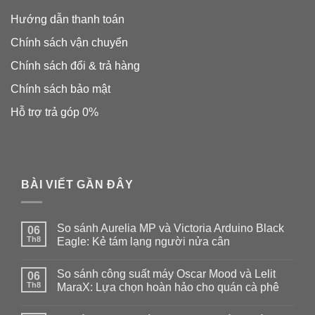
Hướng dẫn thanh toán
Chính sách vận chuyển
Chính sách đổi & trả hàng
Chính sách bảo mật
Hỗ trợ trả góp 0%
BÀI VIẾT GẦN ĐÂY
So sánh Aurelia MP và Victoria Arduino Black
06
Th8
Eagle: Kẻ tám lạng người nửa cân
Không
có
So sánh công suất máy Oscar Mood và Lelit
06
bình
luận
Th8
MaraX: Lựa chọn hoàn hảo cho quán cà phê
ở
So
Không
sánh
có