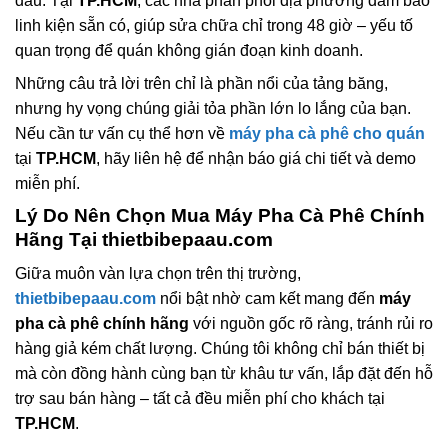
đầu. Tại
TP.HCM
, các nhà phân phối địa phương đảm bảo
linh kiện sẵn có, giúp sửa chữa chỉ trong 48 giờ – yếu tố
quan trọng để quán không gián đoạn kinh doanh.
Những câu trả lời trên chỉ là phần nổi của tảng băng,
nhưng hy vọng chúng giải tỏa phần lớn lo lắng của bạn.
Nếu cần tư vấn cụ thể hơn về
máy pha cà phê cho quán
tại
TP.HCM
, hãy liên hệ để nhận báo giá chi tiết và demo
miễn phí.
Lý Do Nên Chọn Mua
Máy Pha Cà Phê
Chính
Hãng Tại
thietbibepaau.com
Giữa muôn vàn lựa chọn trên thị trường,
thietbibepaau.com
nổi bật nhờ cam kết mang đến
máy
pha cà phê chính hãng
với nguồn gốc rõ ràng, tránh rủi ro
hàng giả kém chất lượng. Chúng tôi không chỉ bán thiết bị
mà còn đồng hành cùng bạn từ khâu tư vấn, lắp đặt đến hỗ
trợ sau bán hàng – tất cả đều miễn phí cho khách tại
TP.HCM
.