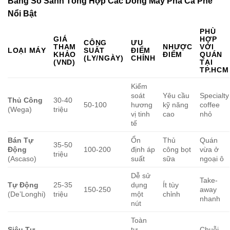
Bảng So Sánh Tổng Hợp Các Dòng
Máy Pha Cà Phê
Nổi Bật
PHÙ
GIÁ
HỢP
CÔNG
ƯU
THAM
NHƯỢC
VỚI
LOẠI MÁY
SUẤT
ĐIỂM
KHẢO
ĐIỂM
QUÁN
(LY/NGÀY)
CHÍNH
(VND)
TẠI
TP.HCM
Kiểm
soát
Yêu cầu
Specialty
Thủ Công
30-40
50-100
hương
kỹ năng
coffee
(Wega)
triệu
vị tinh
cao
nhỏ
tế
Bán Tự
Ổn
Thủ
Quán
35-50
Động
100-200
định áp
công bọt
vừa ở
triệu
(Ascaso)
suất
sữa
ngoại ô
Dễ sử
Take-
Tự Động
25-35
dụng
Ít tùy
150-250
away
(De’Longhi)
triệu
một
chỉnh
nhanh
nút
Toàn
Siêu Tự
tự
Chuỗi