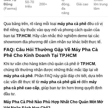
50-70
Động
200+
động,
Giá cao
lớn trung
triệu
(Faema)
đa
tâm
năng
Qua bảng trên, rõ ràng mỗi loại
máy pha cà phê
đều có vị
thế riêng, tùy thuộc vào quy mô và phong cách quán của
bạn tại
TP.HCM
. Hãy cân nhắc thử nghiệm demo tại các
showroom địa phương để cảm nhận sự khác biệt thực tế.
FAQ: Câu Hỏi Thường Gặp Về
Máy Pha Cà
Phê
Cho Kinh Doanh Tại TP.HCM
Khi tư vấn cho hàng trăm chủ quán cà phê ở
TP.HCM
,
chúng tôi thường nhận được những thắc mắc lặp lại về
máy pha cà phê
. Phần FAQ này giải đáp chi tiết, dựa trên
các vấn đề thực tế từ
máy pha cà phê giá rẻ
đến
máy
pha cà phê cao cấp
, giúp bạn tự tin hơn trong quyết định
đầu tư.
Máy Pha Cà Phê
Nào Phù Hợp Nhất Cho Quán Mới Mở
Với Ngân Sách Hạn Chế?