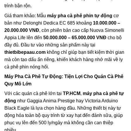
trình bận rộn.
Giá tham khảo: Mẫu
máy pha cà phê phin tự động
cơ
bản như Delonghi Dedica EC 685 khoảng
10.000.000 –
20.000.000 VNĐ
, còn phiên bản cao cấp Nuova Simonelli
Appia Life lên đến
50.000.000 – 65.000.000 VNĐ
cho bộ
đầy đủ. Đầu tư vào những sản phẩm này tại
thietbibepaau.com
không chỉ giúp bạn tiết kiệm thời gian
mà còn tạo dấu ấn riêng, khiến khách hàng nhớ mãi về ly
cà phê phin nóng hổi.
Máy Pha Cà Phê Tự Động
: Tiện Lợi Cho Quán Cà Phê
Quy Mô Lớn
Với các quán cà phê lớn tại
TP.HCM
,
máy pha cà phê tự
động
như Gaggia Anima Prestige hay Victoria Arduino
Black Eagle là lựa chọn hàng đầu. Những thiết bị này tự
động hóa toàn bộ quy trình từ xay hạt đến đánh sữa, giúp
phục vụ lên đến 500 ly/ngày mà không cần can thiệp
nhiều.