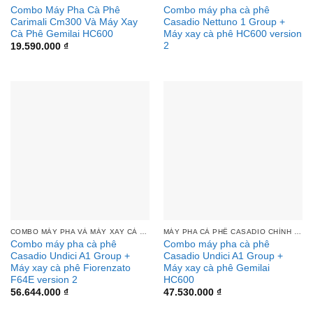
Combo Máy Pha Cà Phê
Combo máy pha cà phê
Carimali Cm300 Và Máy Xay
Casadio Nettuno 1 Group +
Cà Phê Gemilai HC600
Máy xay cà phê HC600 version
2
19.590.000
₫
COMBO MÁY PHA VÀ MÁY XAY CÀ PHÊ
MÁY PHA CÀ PHÊ CASADIO CHÍNH HÃNG | THIẾT BỊ BẾP Á ÂU TOÀN CẦU
Combo máy pha cà phê
Combo máy pha cà phê
Casadio Undici A1 Group +
Casadio Undici A1 Group +
Máy xay cà phê Fiorenzato
Máy xay cà phê Gemilai
F64E version 2
HC600
56.644.000
₫
47.530.000
₫