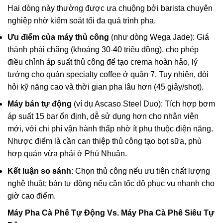
Hai dòng này thường được ưa chuộng bởi barista chuyên
nghiệp nhờ kiểm soát tối đa quá trình pha.
Ưu điểm của máy thủ công
(như dòng Wega Jade): Giá
thành phải chăng (khoảng 30-40 triệu đồng), cho phép
điều chỉnh áp suất thủ công để tạo crema hoàn hảo, lý
tưởng cho quán specialty coffee ở quận 7. Tuy nhiên, đòi
hỏi kỹ năng cao và thời gian pha lâu hơn (45 giây/shot).
Máy bán tự động
(ví dụ Ascaso Steel Duo): Tích hợp bơm
áp suất 15 bar ổn định, dễ sử dụng hơn cho nhân viên
mới, với chi phí vận hành thấp nhờ ít phụ thuộc điện năng.
Nhược điểm là cần can thiệp thủ công tạo bọt sữa, phù
hợp quán vừa phải ở Phú Nhuận.
Kết luận so sánh
: Chọn thủ công nếu ưu tiên chất lượng
nghệ thuật; bán tự động nếu cần tốc độ phục vụ nhanh cho
giờ cao điểm.
Máy Pha Cà Phê Tự Động
Vs.
Máy Pha Cà Phê Siêu Tự