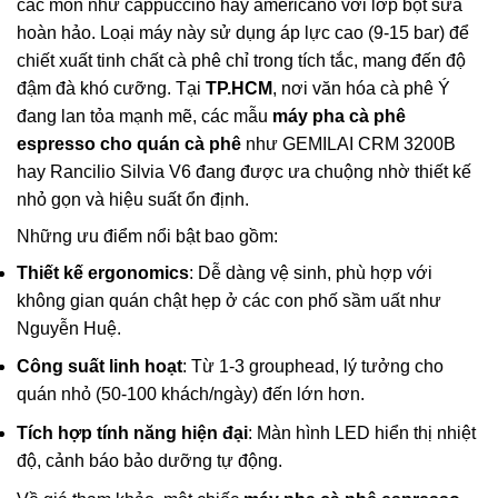
các món như cappuccino hay americano với lớp bọt sữa
hoàn hảo. Loại máy này sử dụng áp lực cao (9-15 bar) để
chiết xuất tinh chất cà phê chỉ trong tích tắc, mang đến độ
đậm đà khó cưỡng. Tại
TP.HCM
, nơi văn hóa cà phê Ý
đang lan tỏa mạnh mẽ, các mẫu
máy pha cà phê
espresso cho quán cà phê
như GEMILAI CRM 3200B
hay Rancilio Silvia V6 đang được ưa chuộng nhờ thiết kế
nhỏ gọn và hiệu suất ổn định.
Những ưu điểm nổi bật bao gồm:
Thiết kế ergonomics
: Dễ dàng vệ sinh, phù hợp với
không gian quán chật hẹp ở các con phố sầm uất như
Nguyễn Huệ.
Công suất linh hoạt
: Từ 1-3 grouphead, lý tưởng cho
quán nhỏ (50-100 khách/ngày) đến lớn hơn.
Tích hợp tính năng hiện đại
: Màn hình LED hiển thị nhiệt
độ, cảnh báo bảo dưỡng tự động.