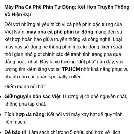
Máy Pha Cà Phê Phin Tự Động
: Kết Hợp Truyền Thống
Và Hiện Đại
Đối với những ai yêu thích vị cà phê phin đặc trưng của
Việt Nam,
máy pha cà phê phin tự động
mang đến sự
kết hợp hoàn hảo giữa truyền thống và công nghệ. Loại
máy này sử dụng hệ thống phin inox tự động, kiểm soát
thời gian nhỏ giọt chính xác để tránh tình trạng pha quá
đắng hoặc nhạt. Đây là xu hướng “đột phá” gần đây, với
lượng tìm kiếm tăng vọt tại
TP.HCM
nhờ khả năng phục vụ
nhanh cho các quán specialty coffee.
Điểm mạnh nổi bật:
Giữ nguyên bản sắc Việt
: Hương vị cà phê nguyên chất,
không pha tạp chất.
Tích hợp đa năng
: Kết nối với máy xay hạt để quy trình
liền mạch.
Dễ bảo trì
: Làm sạch chỉ trong 5 phút, phù hợp với lịch