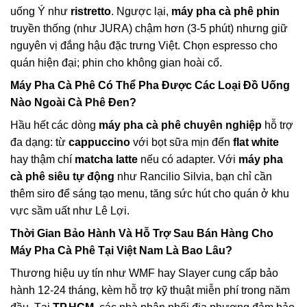
uống Ý như
ristretto
. Ngược lại,
máy pha cà phê phin
truyền thống (như JURA) chậm hơn (3-5 phút) nhưng giữ
nguyên vị đắng hậu đặc trưng Việt. Chọn espresso cho
quán hiện đại; phin cho không gian hoài cổ.
Máy Pha Cà Phê
Có Thể Pha Được Các Loại Đồ Uống
Nào Ngoài Cà Phê Đen?
Hầu hết các dòng
máy pha cà phê chuyên nghiệp
hỗ trợ
đa dạng: từ
cappuccino
với bọt sữa mịn đến
flat white
hay thậm chí
matcha latte
nếu có adapter. Với
máy pha
cà phê siêu tự động
như Rancilio Silvia, bạn chỉ cần
thêm siro để sáng tạo menu, tăng sức hút cho quán ở khu
vực sầm uất như Lê Lợi.
Thời Gian Bảo Hành Và Hỗ Trợ Sau Bán Hàng Cho
Máy Pha Cà Phê
Tại Việt Nam Là Bao Lâu?
Thương hiệu uy tín như WMF hay Slayer cung cấp bảo
hành 12-24 tháng, kèm hỗ trợ kỹ thuật miễn phí trong năm