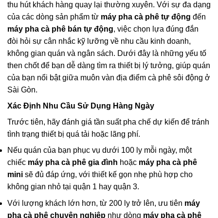
thu hút khách hàng quay lại thường xuyên. Với sự đa dạng
của các dòng sản phẩm từ
máy pha cà phê tự động
đến
máy pha cà phê bán tự động
, việc chọn lựa đúng đắn
đòi hỏi sự cân nhắc kỹ lưỡng về nhu cầu kinh doanh,
không gian quán và ngân sách. Dưới đây là những yếu tố
then chốt để bạn dễ dàng tìm ra thiết bị lý tưởng, giúp quán
của bạn nổi bật giữa muôn vàn địa điểm cà phê sôi động ở
Sài Gòn.
Xác Định Nhu Cầu Sử Dụng Hàng Ngày
Trước tiên, hãy đánh giá tần suất pha chế dự kiến để tránh
tình trạng thiết bị quá tải hoặc lãng phí.
Nếu quán của bạn phục vụ dưới 100 ly mỗi ngày, một
chiếc
máy pha cà phê gia đình
hoặc
máy pha cà phê
mini
sẽ đủ đáp ứng, với thiết kế gọn nhẹ phù hợp cho
không gian nhỏ tại quận 1 hay quận 3.
Với lượng khách lớn hơn, từ 200 ly trở lên, ưu tiên
máy
pha cà phê chuyên nghiệp
như dòng
máy pha cà phê