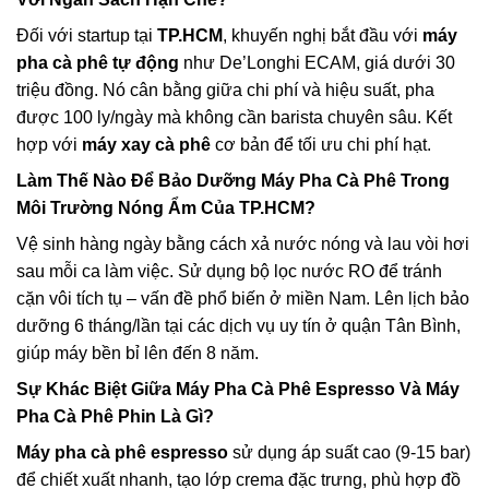
Đối với startup tại
TP.HCM
, khuyến nghị bắt đầu với
máy
pha cà phê tự động
như De’Longhi ECAM, giá dưới 30
triệu đồng. Nó cân bằng giữa chi phí và hiệu suất, pha
được 100 ly/ngày mà không cần barista chuyên sâu. Kết
hợp với
máy xay cà phê
cơ bản để tối ưu chi phí hạt.
Làm Thế Nào Để Bảo Dưỡng
Máy Pha Cà Phê
Trong
Môi Trường Nóng Ẩm Của TP.HCM?
Vệ sinh hàng ngày bằng cách xả nước nóng và lau vòi hơi
sau mỗi ca làm việc. Sử dụng bộ lọc nước RO để tránh
cặn vôi tích tụ – vấn đề phổ biến ở miền Nam. Lên lịch bảo
dưỡng 6 tháng/lần tại các dịch vụ uy tín ở quận Tân Bình,
giúp máy bền bỉ lên đến 8 năm.
Sự Khác Biệt Giữa
Máy Pha Cà Phê Espresso
Và
Máy
Pha Cà Phê Phin
Là Gì?
Máy pha cà phê espresso
sử dụng áp suất cao (9-15 bar)
để chiết xuất nhanh, tạo lớp crema đặc trưng, phù hợp đồ