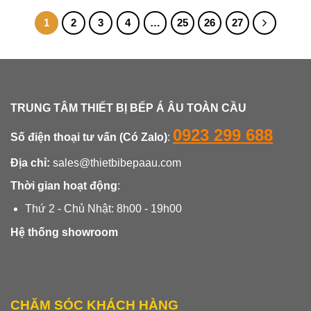
1
2
3
4
…
25
26
27
TRUNG TÂM THIẾT BỊ BẾP Á ÂU TOÀN CẦU
0923 299 688
Số điện thoại tư vấn (Có Zalo)
:
Địa chỉ:
sales@thietbibepaau.com
Thời gian hoạt động
:
Thứ 2 - Chủ Nhật: 8h00 - 19h00
Hệ thống showroom
CHĂM SÓC KHÁCH HÀNG