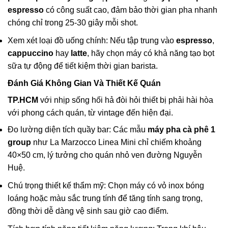
espresso
có công suất cao, đảm bảo thời gian pha nhanh
chóng chỉ trong 25-30 giây mỗi shot.
Xem xét loại đồ uống chính: Nếu tập trung vào
espresso
,
cappuccino
hay
latte
, hãy chọn máy có khả năng tạo bọt
sữa tự động để tiết kiệm thời gian barista.
Đánh Giá Không Gian Và Thiết Kế Quán
TP.HCM
với nhịp sống hối hả đòi hỏi thiết bị phải hài hòa
với phong cách quán, từ vintage đến hiện đại.
Đo lường diện tích quầy bar: Các mẫu
máy pha cà phê 1
group
như La Marzocco Linea Mini chỉ chiếm khoảng
40×50 cm, lý tưởng cho quán nhỏ ven đường Nguyễn
Huệ.
Chú trọng thiết kế thẩm mỹ: Chọn máy có vỏ inox bóng
loáng hoặc màu sắc trung tính để tăng tính sang trọng,
đồng thời dễ dàng vệ sinh sau giờ cao điểm.