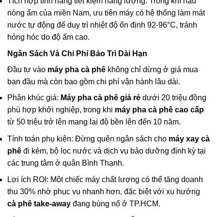
Tích hợp tính năng tiết kiệm năng lượng: Trong khí hậu
nóng ẩm của miền Nam, ưu tiên máy có hệ thống làm mát
nước tự động để duy trì nhiệt độ ổn định 92-96°C, tránh
hỏng hóc do độ ẩm cao.
Ngân Sách Và Chi Phí Bảo Trì Dài Hạn
Đầu tư vào
máy pha cà phê
không chỉ dừng ở giá mua
ban đầu mà còn bao gồm chi phí vận hành lâu dài.
Phân khúc giá:
Máy pha cà phê giá rẻ
dưới 20 triệu đồng
phù hợp khởi nghiệp, trong khi
máy pha cà phê cao cấp
từ 50 triệu trở lên mang lại độ bền lên đến 10 năm.
Tính toán phụ kiện: Đừng quên ngân sách cho
máy xay cà
phê
đi kèm, bộ lọc nước và dịch vụ bảo dưỡng định kỳ tại
các trung tâm ở quận Bình Thạnh.
Lợi ích ROI: Một chiếc máy chất lượng có thể tăng doanh
thu 30% nhờ phục vụ nhanh hơn, đặc biệt với xu hướng
cà phê take-away
đang bùng nổ ở TP.HCM.