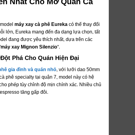
ến Nhất
Cho Mở Quán Cà
g model
máy xay cà phê Eureka
có thể thay đổi
ỗi lớn, Eureka mang đến đa dạng lựa chọn, tất
del đang được yêu thích nhất, dựa trên các
“
máy xay Mignon Silenzio
“.
 Đột Phá
Cho Quán Hiện Đại
phê gia đình và quán nhỏ
, với lưỡi dao 50mm
à phê specialty tại quận 7, model này có hệ
 cho phép tùy chỉnh độ mịn chính xác. Nhiều chủ
espresso tăng gấp đôi.