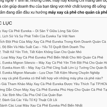
ng nghệ Ý tinh tế, những chiếc máy này không chỉ mang đến bộ
 còn giúp doanh thu của bạn tăng vọt nhờ chất lượng đồ uống
hẩm đang dẫn đầu xu hướng
máy xay cà phê cho quán cà ph
C LỤC
 Xay Cà Phê Eureka – Di Sản Ý Giữa Lòng Sài Gòn
Lịch Sử Và Sự Phát Triển Của Eureka Tại Việt Nam
 Ích Đột Phá Của Máy Xay Cà Phê Eureka Trong Kinh Doanh Quán Cà
Độ Bền Và Hiệu Suất Cao – Yếu Tố Quyết Định Doanh Thu
Thiết Kế Yên Tĩnh, Tiết Kiệm Không Gian Cho Quán Nhỏ
 Loại Máy Xay Cà Phê Eureka Phổ Biến Nhất Cho Mở Quán Cà Phê
Eureka Mignon Silenzio – Máy Xay Cà Phê Yên Tĩnh Đột Phá Cho Quán Hi
Eureka Atom 65 – Máy Xay Cà Phê Công Suất Lớn Lý Tưởng Cho Quán B
Eureka Mignon Manuale – Lựa Chọn Tiết Kiệm Nhưng Chuyên Nghiệp
 xay cà phê Eureka có thể kết hợp với những máy pha cà phê nào?
 Giá Tham Khảo Máy Xay Cà Phê Eureka Được Yêu Thích Tại TP.HC
ớng Dẫn Chọn Máy Xay Cà Phê Eureka Phù Hợp Cho Quán Cà Phê T
Xác Định Nhu Cầu Pha Chế Của Quán Bạn
Đánh Giá Các Yếu Tố Kỹ Thuật Cốt Lõi
Sánh Các Loại Máy Xay Cà Phê Eureka Phổ Biến Nhất