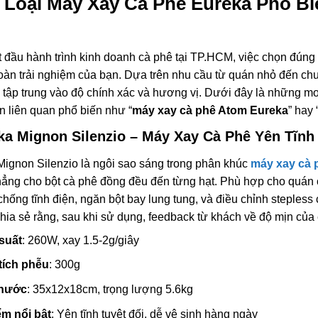
 Loại
Máy Xay Cà Phê Eureka Phổ Bi
t đầu hành trình kinh doanh cà phê tại TP.HCM, việc chọn đún
oàn trải nghiệm của bạn. Dựa trên nhu cầu từ quán nhỏ đến chu
 tập trung vào độ chính xác và hương vị. Dưới đây là những mo
ấn liên quan phổ biến như “
máy xay cà phê Atom Eureka
” hay 
ka Mignon Silenzio –
Máy Xay Cà Phê Yên Tĩnh
ignon Silenzio là ngôi sao sáng trong phân khúc
máy xay cà 
hẳng cho bột cà phê đồng đều đến từng hạt. Phù hợp cho quán c
chống tĩnh điện, ngăn bột bay lung tung, và điều chỉnh stepless
hia sẻ rằng, sau khi sử dụng, feedback từ khách về độ mịn của 
suất
: 260W, xay 1.5-2g/giây
tích phễu
: 300g
thước
: 35x12x18cm, trọng lượng 5.6kg
m nổi bật
: Yên tĩnh tuyệt đối, dễ vệ sinh hàng ngày