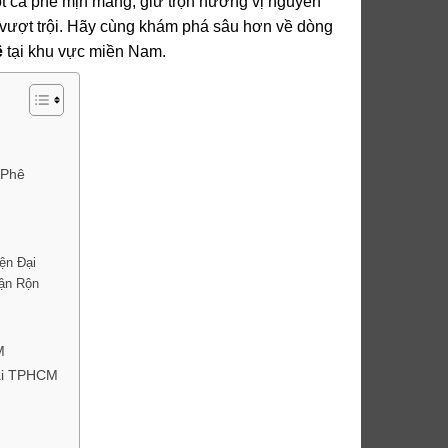
t cà phê mịn màng, giữ trọn hương vị nguyên
 vượt trội. Hãy cùng khám phá sâu hơn về dòng
ê
tại khu vực miền Nam.
 Phê
ện Đại
ận Rộn
M
ại TPHCM