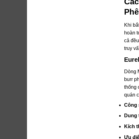
Các
Phê
Khi bắ
hoàn t
cả đều
truy v
Eure
Dòng M
burr p
thống 
quán c
Công 
Dung 
Kích 
Ưu điể