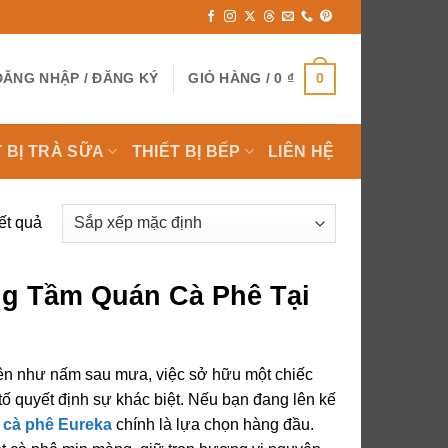
0
ĐĂNG NHẬP / ĐĂNG KÝ
GIỎ HÀNG /
0
₫
T BỊ TRÀ SỮA
THIẾT BỊ BẾP
LIÊN HỆ
ết quả
ng Tầm Quán Cà Phê Tại
ên như nấm sau mưa, việc sở hữu một chiếc
tố quyết định sự khác biệt. Nếu bạn đang lên kế
 cà phê Eureka
chính là lựa chọn hàng đầu.