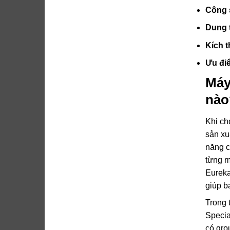
Công 
Dung 
Kích 
Ưu điể
Máy
nào
Khi ch
sản xu
năng c
từng m
Eureka
giúp b
Trong 
Specia
có gro