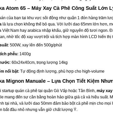
ka Atom 65 –
Máy Xay Cà Phê Công Suất Lớn
L
án của bạn tại khu vực sôi động như quận 1 đón hàng trăm lư
a
là lựa chọn không thể bỏ qua. Với lưỡi dao 65mm lớn hơn, mo
a Việt Nam hay arabica nhập khẩu, giữ nguyên độ tươi ngon. 
uan, nhờ tốc độ xay vượt trội và tích hợp màn hình LCD hiển thị 
suất
: 500W, xay lên đến 500g/phút
tích phễu
: 1400g
thước
: 60x24x40cm, trọng lượng 14kg
m nổi bật
: Tự động định lượng, phù hợp cho high-volume
ka Mignon Manuale – Lựa Chọn Tiết Kiệm Như
i startup quán cà phê tại quận Gò Vấp hoặc Tân Bình,
máy xay
e mang đến sự cân bằng hoàn hảo giữa giá cả và hiệu suất. Mo
ỉnh tại nhà, và lưỡi dao 50mm đảm bảo bột cà phê mịn cho mọi 
n bắt đầu nhỏ nhưng vẫn giữ chất lượng Ý.