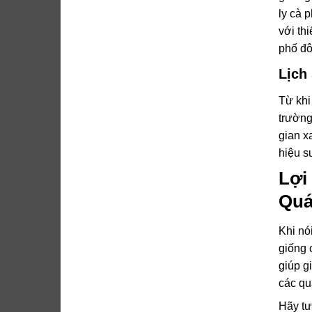
ly cà 
với th
phố đô
Lịch
Từ khi
trường
gian x
hiệu s
Lợi
Quá
Khi nó
giống 
giúp g
các qu
Hãy tư