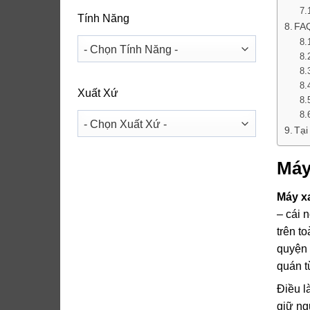
Tính Năng
FAQ
Xuất Xứ
Tại
Máy
Máy x
– cái 
trên t
quyện 
quán t
Điều l
giữ ng