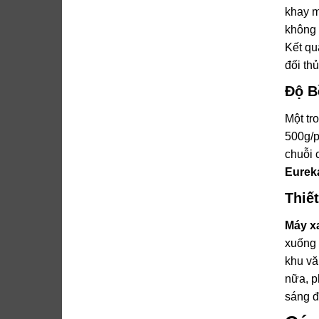
khay m
không 
Kết qu
đối thủ
Độ B
Một tr
500g/p
chuỗi 
Eurek
Thiế
Máy xa
xuống 
khu vă
nữa, p
sáng đ