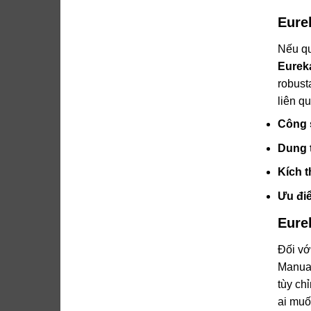
Eure
Nếu qu
Eurek
robust
liên q
Công 
Dung 
Kích 
Ưu điể
Eure
Đối vớ
Manual
tùy ch
ai muố