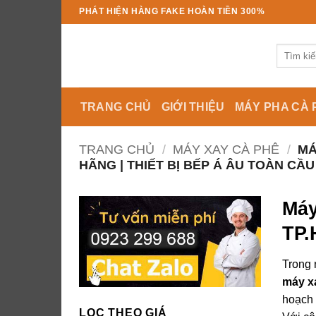
Bỏ
PHÁT HIỆN HÀNG FAKE HOÀN TIỀN 300%
qua
nội
Tìm
dung
kiếm:
TRANG CHỦ
GIỚI THIỆU
MÁY PHA CÀ 
TRANG CHỦ
/
MÁY XAY CÀ PHÊ
/
MÁ
HÃNG | THIẾT BỊ BẾP Á ÂU TOÀN CẦU
Máy
TP
Trong 
máy x
hoạch 
LỌC THEO GIÁ