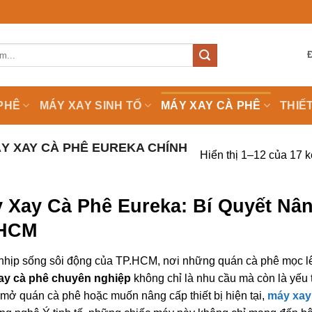
PHÊ
MÁY XAY SINH TỐ
MÁY XAY CÀ PHÊ
THIẾ
Y XAY CÀ PHÊ EUREKA CHÍNH
Hiển thị 1–12 của 17 k
 Xay Cà Phê Eureka: Bí Quyết Nâ
.HCM
nhịp sống sôi động của TP.HCM, nơi những quán cà phê mọc l
ay cà phê chuyên nghiệp
không chỉ là nhu cầu mà còn là yếu 
mở quán cà phê hoặc muốn nâng cấp thiết bị hiện tại,
máy xay