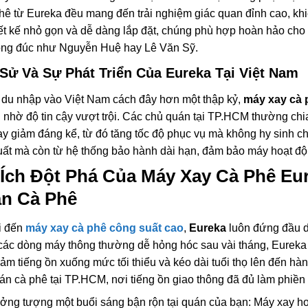
phê từ Eureka đều mang đến trải nghiệm giác quan đỉnh cao, kh
iết kế nhỏ gọn và dễ dàng lắp đặt, chúng phù hợp hoàn hảo cho
ng đúc như Nguyễn Huệ hay Lê Văn Sỹ.
 Sử Và Sự Phát Triển Của Eureka Tại Việt Nam
 du nhập vào Việt Nam cách đây hơn một thập kỷ,
máy xay cà 
 nhờ độ tin cậy vượt trội. Các chủ quán tại TP.HCM thường chia
ay giảm đáng kể, từ đó tăng tốc độ phục vụ mà không hy sinh c
uất mà còn từ hệ thống bảo hành dài hạn, đảm bảo máy hoạt đ
 Ích Đột Phá Của Máy Xay Cà Phê Eu
n Cà Phê
i đến
máy xay cà phê công suất cao
,
Eureka
luôn đứng đầu d
các dòng máy thông thường dễ hỏng hóc sau vài tháng, Eureka 
iảm tiếng ồn xuống mức tối thiểu và kéo dài tuổi thọ lên đến hà
án cà phê tại TP.HCM, nơi tiếng ồn giao thông đã đủ làm phiền
ởng tượng một buổi sáng bận rộn tại quán của bạn: Máy xay ho