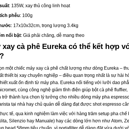
suất
: 135W, xay thủ công linh hoạt
tích phễu
: 100g
thước
: 17x10x32cm, trọng lượng 3.4kg
m nổi bật
: Giá phải chăng, dễ mang theo
 xay cà phê Eureka có thể kết hợp 
?
ọn một chiếc máy xay cà phê chất lượng như dòng Eureka – thư
ất thiết bị xay chuyên nghiệp – điều quan trọng nhất là sự hài 
hiết xuất ổn định từ máy pha. Eureka nổi tiếng với lưỡi dao phẳ
icromet, cùng công nghệ giảm tĩnh điện giúp bột cà phê fluffier
 trở thành lựa chọn lý tưởng cho nhiều dòng máy pha espresso
arista tại nhà hay chủ quán dễ dàng đạt được shot espresso câ
thực tế, qua kinh nghiệm làm việc với hàng trăm setup pha chế 
lita, Silenzio hay Manuale) hay các dòng lớn hơn như Atom, Ze
up head 58mm tiêu chuẩn, vì portafilter dễ dàng đặt vừa dưới v