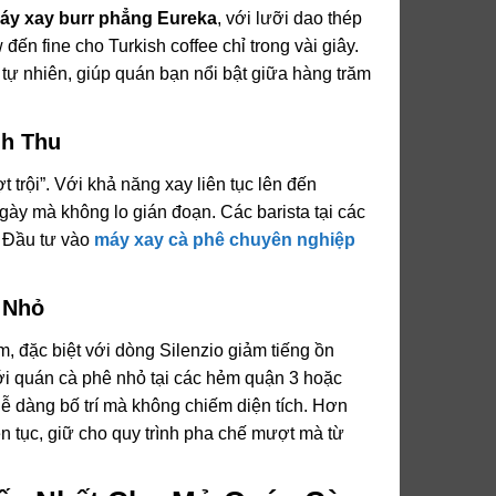
áy xay burr phẳng Eureka
, với lưỡi dao thép
ến fine cho Turkish coffee chỉ trong vài giây.
ự nhiên, giúp quán bạn nổi bật giữa hàng trăm
nh Thu
 trội”. Với khả năng xay liên tục lên đến
gày mà không lo gián đoạn. Các barista tại các
 Đầu tư vào
máy xay cà phê chuyên nghiệp
 Nhỏ
m, đặc biệt với dòng Silenzio giảm tiếng ồn
ới quán cà phê nhỏ tại các hẻm quận 3 hoặc
ễ dàng bố trí mà không chiếm diện tích. Hơn
 tục, giữ cho quy trình pha chế mượt mà từ