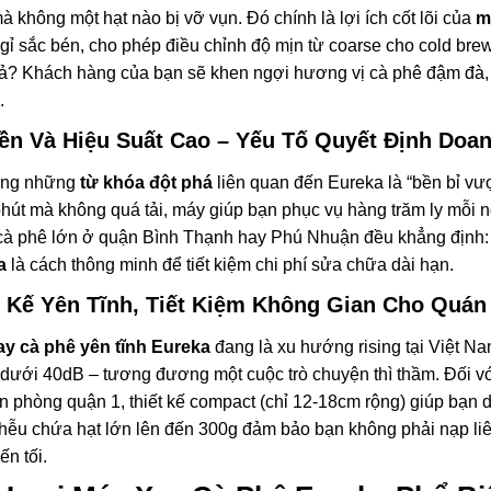
à không một hạt nào bị vỡ vụn. Đó chính là lợi ích cốt lõi của
m
gỉ sắc bén, cho phép điều chỉnh độ mịn từ coarse cho cold brew đ
ả? Khách hàng của bạn sẽ khen ngợi hương vị cà phê đậm đà, t
.
ền Và Hiệu Suất Cao – Yếu Tố Quyết Định Doa
ong những
từ khóa đột phá
liên quan đến Eureka là “bền bỉ vượt
hút mà không quá tải, máy giúp bạn phục vụ hàng trăm ly mỗi n
cà phê lớn ở quận Bình Thạnh hay Phú Nhuận đều khẳng định:
a
là cách thông minh để tiết kiệm chi phí sửa chữa dài hạn.
t Kế Yên Tĩnh, Tiết Kiệm Không Gian Cho Quán
y cà phê yên tĩnh Eureka
đang là xu hướng rising tại Việt Na
dưới 40dB – tương đương một cuộc trò chuyện thì thầm. Đối v
n phòng quận 1, thiết kế compact (chỉ 12-18cm rộng) giúp bạn d
hễu chứa hạt lớn lên đến 300g đảm bảo bạn không phải nạp liên
ến tối.