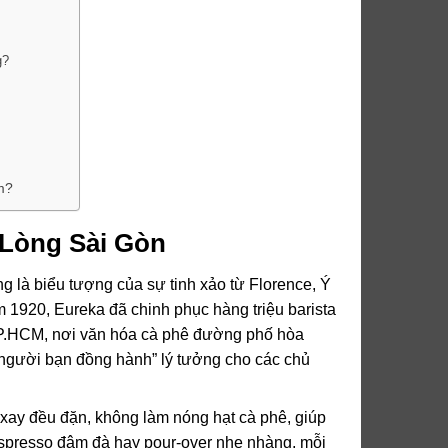
g?
m?
 Lòng Sài Gòn
ng là biểu tượng của sự tinh xảo từ Florence, Ý
m 1920, Eureka đã chinh phục hàng triệu barista
TP.HCM, nơi văn hóa cà phê đường phố hòa
“người bạn đồng hành” lý tưởng cho các chủ
xay đều đặn, không làm nóng hạt cà phê, giúp
spresso đậm đà hay pour-over nhẹ nhàng, mỗi