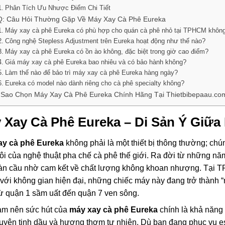
Phân Tích Ưu Nhược Điểm Chi Tiết
: Câu Hỏi Thường Gặp Về Máy Xay Cà Phê Eureka
Máy xay cà phê Eureka có phù hợp cho quán cà phê nhỏ tại TPHCM khôn
Công nghệ Stepless Adjustment trên Eureka hoạt động như thế nào?
Máy xay cà phê Eureka có ồn ào không, đặc biệt trong giờ cao điểm?
Giá máy xay cà phê Eureka bao nhiêu và có bảo hành không?
Làm thế nào để bảo trì máy xay cà phê Eureka hàng ngày?
Eureka có model nào dành riêng cho cà phê specialty không?
 Sao Chọn Máy Xay Cà Phê Eureka Chính Hãng Tại Thietbibepaau.co
 Xay Cà Phê Eureka
– Di Sản Ý Giữa
ay cà phê Eureka
không phải là một thiết bị thông thường; chú
nôi của nghệ thuật pha chế cà phê thế giới. Ra đời từ những nă
oàn cầu nhờ cam kết về chất lượng không khoan nhượng. Tại 
với không gian hiện đại, những chiếc máy này đang trở thành 
ừ quận 1 sầm uất đến quận 7 ven sông.
àm nên sức hút của
máy xay cà phê Eureka
chính là khả năng 
uyên tinh dầu và hương thơm tự nhiên. Dù bạn đang phục vụ e