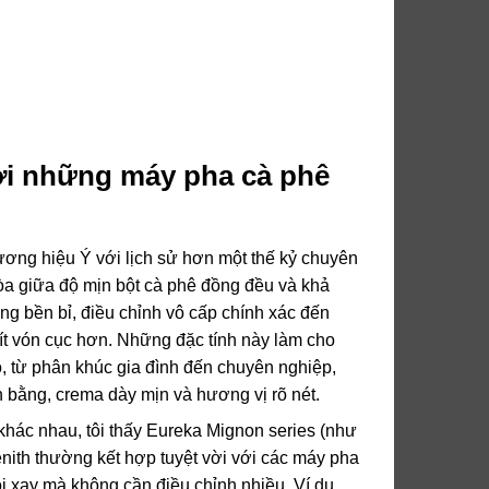
với những máy pha cà phê
ơng hiệu Ý với lịch sử hơn một thế kỷ chuyên
hòa giữa độ mịn bột cà phê đồng đều và khả
ng bền bỉ, điều chỉnh vô cấp chính xác đến
, ít vón cục hơn. Những đặc tính này làm cho
, từ phân khúc gia đình đến chuyên nghiệp,
n bằng, crema dày mịn và hương vị rõ nét.
khác nhau, tôi thấy Eureka Mignon series (như
nith thường kết hợp tuyệt vời với các máy pha
òi xay mà không cần điều chỉnh nhiều. Ví dụ,