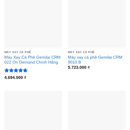
MÁY XAY CÀ PHÊ
MÁY XAY CÀ PHÊ
Máy Xay Cà Phê Gemilai CRM
Máy xay cà phê Gemilai CRM
022 On Demand Chính Hãng
9010 B
5.723.000
₫
Được xếp
4.694.000
₫
hạng
4.88
5 sao