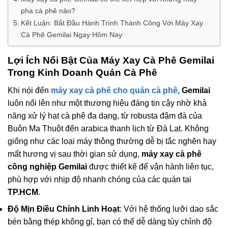
pha cà phê nào?
Kết Luận: Bắt Đầu Hành Trình Thành Công Với Máy Xay
Cà Phê Gemilai Ngay Hôm Nay
Lợi Ích Nổi Bật Của
Máy Xay Cà Phê Gemilai
Trong Kinh Doanh Quán Cà Phê
Khi nói đến
máy xay cà phê cho quán cà phê
,
Gemilai
luôn nổi lên như một thương hiệu đáng tin cậy nhờ khả
năng xử lý hạt cà phê đa dạng, từ robusta đậm đà của
Buôn Ma Thuột đến arabica thanh lịch từ Đà Lạt. Không
giống như các loại máy thông thường dễ bị tắc nghẽn hay
mất hương vị sau thời gian sử dụng,
máy xay cà phê
công nghiệp Gemilai
được thiết kế để vận hành liên tục,
phù hợp với nhịp độ nhanh chóng của các quán tại
TP.HCM
.
Độ Mịn Điều Chỉnh Linh Hoạt
: Với hệ thống lưỡi dao sắc
bén bằng thép không gỉ, bạn có thể dễ dàng tùy chỉnh độ