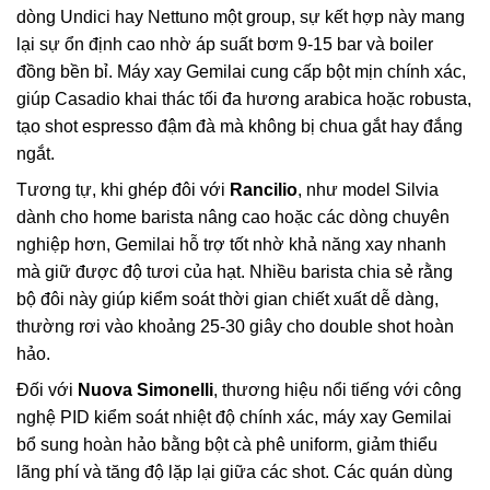
dòng Undici hay Nettuno một group, sự kết hợp này mang
lại sự ổn định cao nhờ áp suất bơm 9-15 bar và boiler
đồng bền bỉ. Máy xay Gemilai cung cấp bột mịn chính xác,
giúp Casadio khai thác tối đa hương arabica hoặc robusta,
tạo shot espresso đậm đà mà không bị chua gắt hay đắng
ngắt.
Tương tự, khi ghép đôi với
Rancilio
, như model Silvia
dành cho home barista nâng cao hoặc các dòng chuyên
nghiệp hơn, Gemilai hỗ trợ tốt nhờ khả năng xay nhanh
mà giữ được độ tươi của hạt. Nhiều barista chia sẻ rằng
bộ đôi này giúp kiểm soát thời gian chiết xuất dễ dàng,
thường rơi vào khoảng 25-30 giây cho double shot hoàn
hảo.
Đối với
Nuova Simonelli
, thương hiệu nổi tiếng với công
nghệ PID kiểm soát nhiệt độ chính xác, máy xay Gemilai
bổ sung hoàn hảo bằng bột cà phê uniform, giảm thiểu
lãng phí và tăng độ lặp lại giữa các shot. Các quán dùng