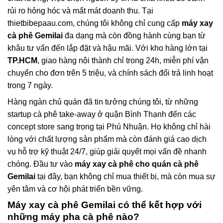
rủi ro hỏng hóc và mất mát doanh thu. Tại
thietbibepaau.com, chúng tôi không chỉ cung cấp
máy xay
cà phê Gemilai
đa dạng mà còn đồng hành cùng bạn từ
khâu tư vấn đến lắp đặt và hậu mãi. Với kho hàng lớn tại
TP.HCM
, giao hàng nội thành chỉ trong 24h, miễn phí vận
chuyển cho đơn trên 5 triệu, và chính sách đổi trả linh hoạt
trong 7 ngày.
Hàng ngàn chủ quán đã tin tưởng chúng tôi, từ những
startup cà phê take-away ở quận Bình Thạnh đến các
concept store sang trọng tại Phú Nhuận. Họ không chỉ hài
lòng với chất lượng sản phẩm mà còn đánh giá cao dịch
vụ hỗ trợ kỹ thuật 24/7, giúp giải quyết mọi vấn đề nhanh
chóng. Đầu tư vào
máy xay cà phê cho quán cà phê
Gemilai
tại đây, bạn không chỉ mua thiết bị, mà còn mua sự
yên tâm và cơ hội phát triển bền vững.
Máy xay cà phê Gemilai có thể kết hợp với
những máy pha cà phê nào?