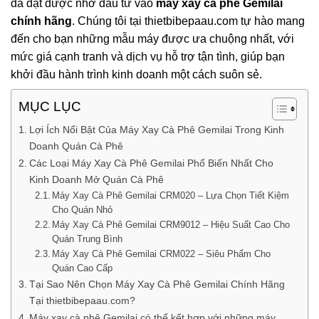
đã đạt được nhờ đầu tư vào
máy xay cà phê Gemilai
chính hãng
. Chúng tôi tại thietbibepaau.com tự hào mang
đến cho bạn những mẫu máy được ưa chuộng nhất, với
mức giá cạnh tranh và dịch vụ hỗ trợ tận tình, giúp bạn
khởi đầu hành trình kinh doanh một cách suôn sẻ.
MỤC LỤC
Lợi Ích Nổi Bật Của Máy Xay Cà Phê Gemilai Trong Kinh
Doanh Quán Cà Phê
Các Loại Máy Xay Cà Phê Gemilai Phổ Biến Nhất Cho
Kinh Doanh Mở Quán Cà Phê
Máy Xay Cà Phê Gemilai CRM020 – Lựa Chọn Tiết Kiệm
Cho Quán Nhỏ
Máy Xay Cà Phê Gemilai CRM9012 – Hiệu Suất Cao Cho
Quán Trung Bình
Máy Xay Cà Phê Gemilai CRM022 – Siêu Phẩm Cho
Quán Cao Cấp
Tại Sao Nên Chọn Máy Xay Cà Phê Gemilai Chính Hãng
Tại thietbibepaau.com?
Máy xay cà phê Gemilai có thể kết hợp với những máy