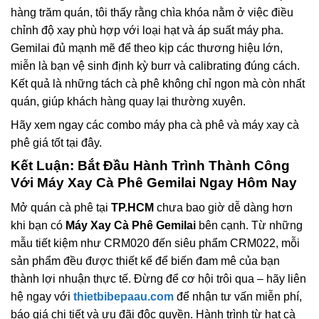
hàng trăm quán, tôi thấy rằng chìa khóa nằm ở việc điều
chỉnh độ xay phù hợp với loại hạt và áp suất máy pha.
Gemilai đủ mạnh mẽ để theo kịp các thương hiệu lớn,
miễn là bạn vệ sinh định kỳ burr và calibrating đúng cách.
Kết quả là những tách cà phê không chỉ ngon mà còn nhất
quán, giúp khách hàng quay lại thường xuyên.
Hãy xem ngay các combo máy pha cà phê và máy xay cà
phê giá tốt tại đây.
Kết Luận: Bắt Đầu Hành Trình Thành Công
Với
Máy Xay Cà Phê Gemilai
Ngay Hôm Nay
Mở quán cà phê tại
TP.HCM
chưa bao giờ dễ dàng hơn
khi bạn có
Máy Xay Cà Phê Gemilai
bên cạnh. Từ những
mẫu tiết kiệm như CRM020 đến siêu phẩm CRM022, mỗi
sản phẩm đều được thiết kế để biến đam mê của bạn
thành lợi nhuận thực tế. Đừng để cơ hội trôi qua – hãy liên
hệ ngay với
thietbibepaau.com
để nhận tư vấn miễn phí,
báo giá chi tiết và ưu đãi độc quyền. Hành trình từ hạt cà