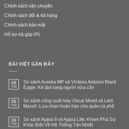
Chính sách vận chuyển
Chính sách đổi & trả hàng
Chính sách bảo mật
Hỗ trợ trả góp 0%
BÀI VIẾT GẦN ĐÂY
So sánh Aurelia MP và Victoria Arduino Black
06
Th8
Eagle: Kẻ tám lạng người nửa cân
Không
có
So sánh công suất máy Oscar Mood và Lelit
06
bình
luận
Th8
MaraX: Lựa chọn hoàn hảo cho quán cà phê
ở
So
Không
sánh
có
So sánh Appia II và Appia Life: Khám Phá Sự
Aurelia
06
bình
MP
luận
Th8
Khác Biệt Về Hệ Thống Tản Nhiệt
và
ở