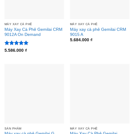
MÁY XAY CÀ PHÊ
MÁY XAY CÀ PHÊ
Máy Xay Cà Phê Gemilai CRM
Máy xay cà phê Gemilai CRM
9012A On Demand
9015 A
5.684.000
₫
Được xếp
5.586.000
₫
hạng
5
5
sao
SẢN PHẨM
MÁY XAY CÀ PHÊ
Máy xay cà phê Gemilai G
Máy Xay Cà Phê Gemilai