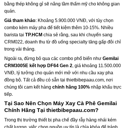
bằng thép không gỉ sẽ nâng tầm thẩm mỹ cho không gian
quán.
Giá tham khảo
: Khoảng 5.900.000 VNĐ, với tùy chọn
combo kèm máy pha để tiết kiệm thêm 10-15%. Nhiều
barista tại
TP.HCM
chia sẻ rằng, sau khi chuyển sang
CRM022, doanh thu từ đồ uống specialty tăng gấp đôi chỉ
trong vài tháng.
Ngoài ra, đừng bỏ qua các combo phổ biến như
Gemilai
CRM3005E kết hợp DF64 Gen 2
, giá khoảng 11.500.000
VNĐ, lý tưởng cho quán mới mở với nhu cầu xay pha
đồng bộ. Tất cả đều có sẵn tại thietbibepaau.com, nơi
chúng tôi cam kết hàng
chính hãng 100%
nhập khẩu trực
tiếp.
Tại Sao Nên Chọn
Máy Xay Cà Phê Gemilai
Chính Hãng
Tại thietbibepaau.com?
Trong thị trường thiết bị pha chế đầy rẫy hàng nhái kém
chất lượng, việc chọn nguồn uy tín là chìa khóa để tránh