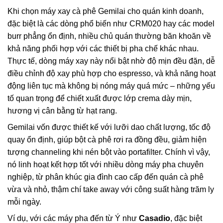
Khi chọn máy xay cà phê Gemilai cho quán kinh doanh,
đặc biệt là các dòng phổ biến như CRM020 hay các model
burr phẳng ổn định, nhiều chủ quán thường băn khoăn về
khả năng phối hợp với các thiết bị pha chế khác nhau.
Thực tế, dòng máy xay này nổi bật nhờ độ mịn đều đặn, dễ
điều chỉnh độ xay phù hợp cho espresso, và khả năng hoạt
động liên tục mà không bị nóng máy quá mức – những yếu
tố quan trọng để chiết xuất được lớp crema dày mịn,
hương vị cân bằng từ hạt rang.
Gemilai vốn được thiết kế với lưỡi dao chất lượng, tốc độ
quay ổn định, giúp bột cà phê rơi ra đồng đều, giảm hiện
tượng channeling khi nén bột vào portafilter. Chính vì vậy,
nó linh hoạt kết hợp tốt với nhiều dòng máy pha chuyên
nghiệp, từ phân khúc gia đình cao cấp đến quán cà phê
vừa và nhỏ, thậm chí take away với công suất hàng trăm ly
mỗi ngày.
Ví dụ, với các máy pha đến từ Ý như
Casadio
, đặc biệt