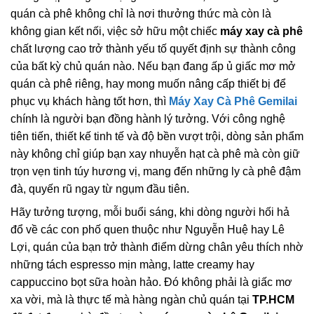
quán cà phê không chỉ là nơi thưởng thức mà còn là
không gian kết nối, việc sở hữu một chiếc
máy xay cà phê
chất lượng cao trở thành yếu tố quyết định sự thành công
của bất kỳ chủ quán nào. Nếu bạn đang ấp ủ giấc mơ mở
quán cà phê riêng, hay mong muốn nâng cấp thiết bị để
phục vụ khách hàng tốt hơn, thì
Máy Xay Cà Phê Gemilai
chính là người bạn đồng hành lý tưởng. Với công nghệ
tiên tiến, thiết kế tinh tế và độ bền vượt trội, dòng sản phẩm
này không chỉ giúp bạn xay nhuyễn hạt cà phê mà còn giữ
trọn vẹn tinh túy hương vị, mang đến những ly cà phê đậm
đà, quyến rũ ngay từ ngụm đầu tiên.
Hãy tưởng tượng, mỗi buổi sáng, khi dòng người hối hả
đổ về các con phố quen thuộc như Nguyễn Huệ hay Lê
Lợi, quán của bạn trở thành điểm dừng chân yêu thích nhờ
những tách espresso mịn màng, latte creamy hay
cappuccino bọt sữa hoàn hảo. Đó không phải là giấc mơ
xa vời, mà là thực tế mà hàng ngàn chủ quán tại
TP.HCM