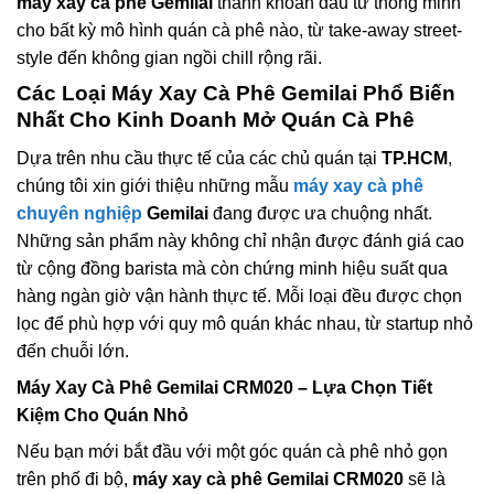
máy xay cà phê Gemilai
thành khoản đầu tư thông minh
cho bất kỳ mô hình quán cà phê nào, từ take-away street-
style đến không gian ngồi chill rộng rãi.
Các Loại
Máy Xay Cà Phê Gemilai
Phổ Biến
Nhất Cho Kinh Doanh Mở Quán Cà Phê
Dựa trên nhu cầu thực tế của các chủ quán tại
TP.HCM
,
chúng tôi xin giới thiệu những mẫu
máy xay cà phê
chuyên nghiệp
Gemilai
đang được ưa chuộng nhất.
Những sản phẩm này không chỉ nhận được đánh giá cao
từ cộng đồng barista mà còn chứng minh hiệu suất qua
hàng ngàn giờ vận hành thực tế. Mỗi loại đều được chọn
lọc để phù hợp với quy mô quán khác nhau, từ startup nhỏ
đến chuỗi lớn.
Máy Xay Cà Phê Gemilai CRM020
– Lựa Chọn Tiết
Kiệm Cho Quán Nhỏ
Nếu bạn mới bắt đầu với một góc quán cà phê nhỏ gọn
trên phố đi bộ,
máy xay cà phê Gemilai CRM020
sẽ là