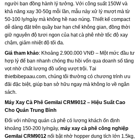
người bạn đồng hành lý tưởng. Với công suất 150W và
khả năng xay 30-50g mỗi lần, mẫu này xử lý mượt mà từ
50-100 ly/ngày mà không hề nao núng. Thiết kế compact
dễ dàng đặt trên quầy bar hạn chế không gian, đồng thời
giữ nguyên độ tươi ngon của hạt cà phê nhờ tốc độ xay
chậm, giảm nhiệt độ tối đa.
Giá tham khảo
: Khoảng 2.900.000 VNĐ – Một mức đầu tư
hợp lý để bạn nhanh chóng thu hồi vốn qua doanh số tăng
vọt nhờ chất lượng đồ uống vượt trội. Tại
thietbibepaau.com, chúng tôi thường có chương trình ưu
đãi đặc biệt, giúp bạn sở hữu ngay mà không lo về ngân
sách.
Máy Xay Cà Phê Gemilai CRM9012
– Hiệu Suất Cao
Cho Quán Trung Bình
Đối với những quán cà phê có lượng khách ổn định
khoảng 150-200 ly/ngày,
máy xay cà phê công nghiệp
Gemilai CRM9012
nổi bật nhờ hopper dung tích lớn 1.5kg,