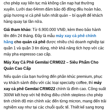
cho phép xay liên tục mà không cần nạp hạt thường
xuyên. Lưỡi dao 64mm đảm bảo độ đồng đều hoàn hảo,
giúp hương vị cà phê luôn nhất quán – bí quyết để khách
hàng quay lại lần nữa.
Giá tham khảo
: Từ 6.900.000 VNĐ, kèm theo bảo hành
lên đến 24 tháng. Đây là mẫu
máy xay cà phê chính
hãng
cho quán cà phê
được nhiều chủ doanh nghiệp tại
quận 1 và quận 3 tin dùng, nhờ khả năng tích hợp với các
máy pha espresso cao cấp.
Máy Xay Cà Phê Gemilai CRM022
– Siêu Phẩm Cho
Quán Cao Cấp
Nếu quán của bạn hướng đến phân khúc premium, phục
vụ khách sành điệu với các loại specialty coffee, thì
máy
xay cà phê Gemilai CRM022
chính là đỉnh cao. Công suất
300W kết hợp với hệ thống điều chỉnh stepless cho phép
tinh chỉnh độ mịn chính xác đến từng micron, mang đến trải
nghiệm xay như tại các chuỗi quốc tế. Thiết kế sang trọng