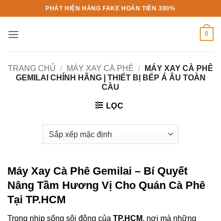
Bỏ
PHÁT HIỆN HÀNG FAKE HOÀN TIỀN 300%
qua
nội
0
dung
TRANG CHỦ
/
MÁY XAY CÀ PHÊ
/
MÁY XAY CÀ PHÊ
GEMILAI CHÍNH HÃNG | THIẾT BỊ BẾP Á ÂU TOÀN
CẦU
LỌC
Máy Xay Cà Phê Gemilai
– Bí Quyết
Nâng Tầm Hương Vị Cho Quán Cà Phê
Tại TP.HCM
Trong nhịp sống sôi động của
TP.HCM
, nơi mà những