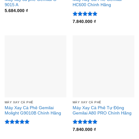
9015 A
HC600 Chính Hãng
5.684.000
₫
Được xếp
7.840.000
₫
hạng
4.88
5 sao
MÁY XAY CÀ PHÊ
MÁY XAY CÀ PHÊ
Máy Xay Cà Phê Gemilai
Máy Xay Cà Phê Tự Động
Molight G9010B Chính Hãng
Gemilai A80 PRO Chính Hãng
Được xếp
Được xếp
7.840.000
₫
hạng
5
5
hạng
4.88