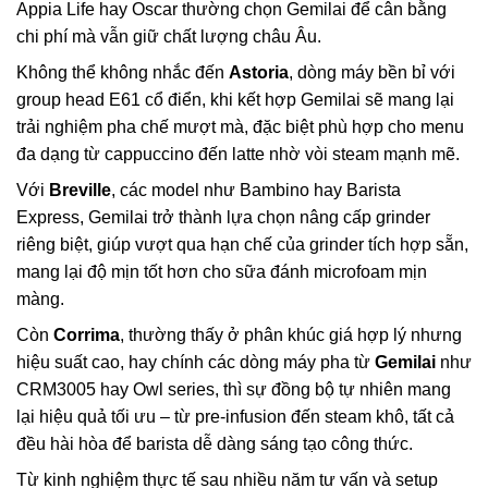
Appia Life hay Oscar thường chọn Gemilai để cân bằng
chi phí mà vẫn giữ chất lượng châu Âu.
Không thể không nhắc đến
Astoria
, dòng máy bền bỉ với
group head E61 cổ điển, khi kết hợp Gemilai sẽ mang lại
trải nghiệm pha chế mượt mà, đặc biệt phù hợp cho menu
đa dạng từ cappuccino đến latte nhờ vòi steam mạnh mẽ.
Với
Breville
, các model như Bambino hay Barista
Express, Gemilai trở thành lựa chọn nâng cấp grinder
riêng biệt, giúp vượt qua hạn chế của grinder tích hợp sẵn,
mang lại độ mịn tốt hơn cho sữa đánh microfoam mịn
màng.
Còn
Corrima
, thường thấy ở phân khúc giá hợp lý nhưng
hiệu suất cao, hay chính các dòng máy pha từ
Gemilai
như
CRM3005 hay Owl series, thì sự đồng bộ tự nhiên mang
lại hiệu quả tối ưu – từ pre-infusion đến steam khô, tất cả
đều hài hòa để barista dễ dàng sáng tạo công thức.
Từ kinh nghiệm thực tế sau nhiều năm tư vấn và setup