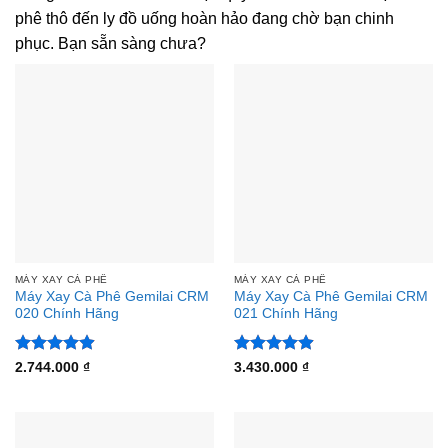
phê thô đến ly đồ uống hoàn hảo đang chờ bạn chinh
phục. Bạn sẵn sàng chưa?
MÁY XAY CÀ PHÊ
MÁY XAY CÀ PHÊ
Máy Xay Cà Phê Gemilai CRM
Máy Xay Cà Phê Gemilai CRM
020 Chính Hãng
021 Chính Hãng
Được xếp
Được xếp
2.744.000
₫
3.430.000
₫
hạng
4.88
hạng
4.88
5 sao
5 sao