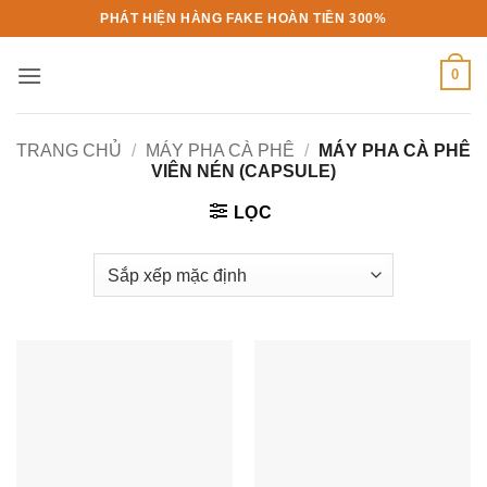
Bỏ
PHÁT HIỆN HÀNG FAKE HOÀN TIỀN 300%
qua
nội
0
dung
TRANG CHỦ
/
MÁY PHA CÀ PHÊ
/
MÁY PHA CÀ PHÊ
VIÊN NÉN (CAPSULE)
LỌC