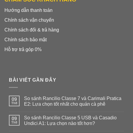
Hướng dẫn thanh toán
Chính sách vận chuyển
Chính sách đổi & trả hàng
Chính sách bảo mật
Hỗ trợ trả góp 0%
BÀI VIẾT GẦN ĐÂY
So sánh Rancilio Classe 7 và Carimali Pratica
09
Th8
E2: Lựa chọn tốt nhất cho quán cà phê
Không
có
So sánh Rancilio Classe 5 USB và Casadio
09
bình
luận
Th8
Undici A1: Lựa chọn nào tốt hơn?
ở
So
Không
sánh