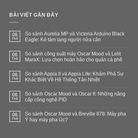
BÀI VIẾT GẦN ĐÂY
So sánh Aurelia MP và Victoria Arduino Black
06
Th8
Eagle: Kẻ tám lạng người nửa cân
Không
có
So sánh công suất máy Oscar Mood và Lelit
06
bình
luận
Th8
MaraX: Lựa chọn hoàn hảo cho quán cà phê
ở
So
Không
sánh
có
So sánh Appia II và Appia Life: Khám Phá Sự
Aurelia
06
bình
MP
luận
Th8
Khác Biệt Về Hệ Thống Tản Nhiệt
và
ở
Victoria
So
Không
Arduino
sánh
có
So sánh Oscar Mood và Oscar II: Những nâng
Black
công
06
bình
Eagle:
suất
luận
Th8
cấp công nghệ PID
Kẻ
máy
ở
tám
Oscar
So
Không
lạng
Mood
sánh
có
So sánh Oscar Mood và Breville 878: Máy pha
người
và
Appia
06
bình
nửa
Lelit
II
luận
Th8
Ý hay máy pha Úc?
cân
MaraX:
và
ở
Lựa
Appia
So
Không
chọn
Life:
sánh
có
hoàn
Khám
Oscar
bình
hảo
Phá
Mood