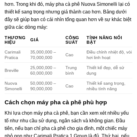
hơn. Trong khi đó, máy pha cà phê Nuova Simonelli lại có
thiết kế sang trọng nhưng giá thành cao hơn. Bảng dưới
đây sẽ giúp bạn có cái nhìn tổng quan hơn về sự khác biệt
giữa các dòng máy:
THƯƠNG
CÔNG
TÍNH NĂNG NỔI
GIÁ
HIỆU
SUẤT
BẬT
Carimali
35,000,000 –
Điều chỉnh nhiệt độ, vòi
Cao
Pratica
70,000,000
hơi linh hoạt
25,000,000 –
Trung
Thiết kế đẹp, dễ sử
Breville
60,000,000
bình
dụng
Nuova
50,000,000 –
Thiết kế sang trọng,
Cao
Simonelli
90,000,000
nhiều tính năng
Cách chọn máy pha cà phê phù hợp
Khi lựa chọn máy pha cà phê, bạn cần xem xét nhiều yếu
tố như nhu cầu sử dụng, ngân sách và không gian. Đầu
tiên, nếu bạn chỉ pha cà phê cho gia đình, một chiếc máy
nhỏ gọn như Carimali Pratica 1 Group là đủ. Thứ hai, nếu