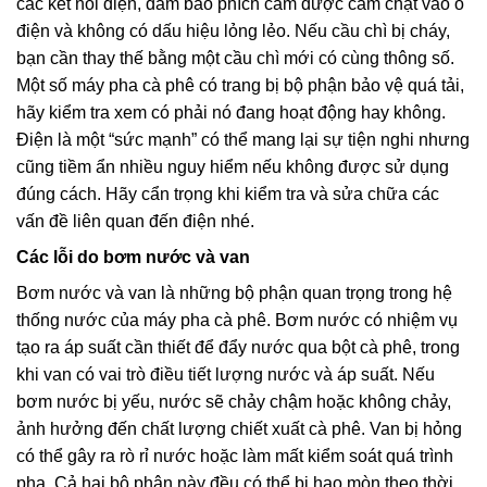
các kết nối điện, đảm bảo phích cắm được cắm chặt vào ổ
điện và không có dấu hiệu lỏng lẻo. Nếu cầu chì bị cháy,
bạn cần thay thế bằng một cầu chì mới có cùng thông số.
Một số máy pha cà phê có trang bị bộ phận bảo vệ quá tải,
hãy kiểm tra xem có phải nó đang hoạt động hay không.
Điện là một “sức mạnh” có thể mang lại sự tiện nghi nhưng
cũng tiềm ẩn nhiều nguy hiểm nếu không được sử dụng
đúng cách. Hãy cẩn trọng khi kiểm tra và sửa chữa các
vấn đề liên quan đến điện nhé.
Các lỗi do bơm nước và van
Bơm nước và van là những bộ phận quan trọng trong hệ
thống nước của máy pha cà phê. Bơm nước có nhiệm vụ
tạo ra áp suất cần thiết để đẩy nước qua bột cà phê, trong
khi van có vai trò điều tiết lượng nước và áp suất. Nếu
bơm nước bị yếu, nước sẽ chảy chậm hoặc không chảy,
ảnh hưởng đến chất lượng chiết xuất cà phê. Van bị hỏng
có thể gây ra rò rỉ nước hoặc làm mất kiểm soát quá trình
pha. Cả hai bộ phận này đều có thể bị hao mòn theo thời