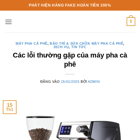
Bỏ
PHÁT HIỆN HÀNG FAKE HOÀN TIỀN 300%
qua
nội
0
dung
MÁY PHA CÀ PHÊ
,
BẢO TRÌ & SỬA CHỮA MÁY PHA CÀ PHÊ
,
DỊCH VỤ
,
TIN TỨC
Các lỗi thường gặp của máy pha cà
phê
ĐĂNG VÀO
15/01/2025
BỞI
ADMIN
15
Th1