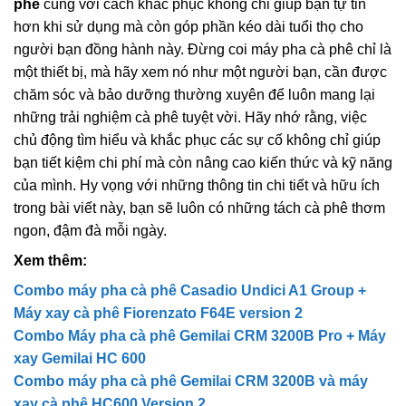
phê
cùng với cách khắc phục không chỉ giúp bạn tự tin
hơn khi sử dụng mà còn góp phần kéo dài tuổi thọ cho
người bạn đồng hành này. Đừng coi máy pha cà phê chỉ là
một thiết bị, mà hãy xem nó như một người bạn, cần được
chăm sóc và bảo dưỡng thường xuyên để luôn mang lại
những trải nghiệm cà phê tuyệt vời. Hãy nhớ rằng, việc
chủ động tìm hiểu và khắc phục các sự cố không chỉ giúp
bạn tiết kiệm chi phí mà còn nâng cao kiến thức và kỹ năng
của mình. Hy vọng với những thông tin chi tiết và hữu ích
trong bài viết này, bạn sẽ luôn có những tách cà phê thơm
ngon, đậm đà mỗi ngày.
Xem thêm:
Combo máy pha cà phê Casadio Undici A1 Group +
Máy xay cà phê Fiorenzato F64E version 2
Combo Máy pha cà phê Gemilai CRM 3200B Pro + Máy
xay Gemilai HC 600
Combo máy pha cà phê Gemilai CRM 3200B và máy
xay cà phê HC600 Version 2