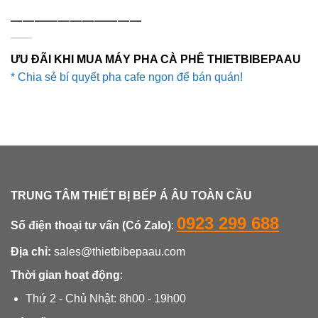
———————————
ƯU ĐÃI KHI MUA MÁY PHA CÀ PHÊ THIETBIBEPAAU
* Chia sẻ bí quyết pha cafe ngon để bán quán!
TRUNG TÂM THIẾT BỊ BẾP Á ÂU TOÀN CẦU
0923 299 688
Số điện thoại tư vấn (Có Zalo)
:
Địa chỉ:
sales@thietbibepaau.com
Thời gian hoạt động
:
Thứ 2 - Chủ Nhật: 8h00 - 19h00