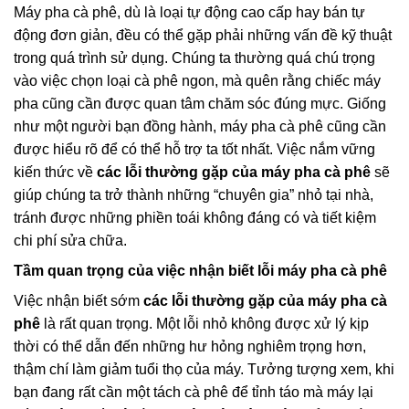
Máy pha cà phê, dù là loại tự động cao cấp hay bán tự
động đơn giản, đều có thể gặp phải những vấn đề kỹ thuật
trong quá trình sử dụng. Chúng ta thường quá chú trọng
vào việc chọn loại cà phê ngon, mà quên rằng chiếc máy
pha cũng cần được quan tâm chăm sóc đúng mực. Giống
như một người bạn đồng hành, máy pha cà phê cũng cần
được hiểu rõ để có thể hỗ trợ ta tốt nhất. Việc nắm vững
kiến thức về
các lỗi thường gặp của máy pha cà phê
sẽ
giúp chúng ta trở thành những “chuyên gia” nhỏ tại nhà,
tránh được những phiền toái không đáng có và tiết kiệm
chi phí sửa chữa.
Tầm quan trọng của việc nhận biết lỗi máy pha cà phê
Việc nhận biết sớm
các lỗi thường gặp của máy pha cà
phê
là rất quan trọng. Một lỗi nhỏ không được xử lý kịp
thời có thể dẫn đến những hư hỏng nghiêm trọng hơn,
thậm chí làm giảm tuổi thọ của máy. Tưởng tượng xem, khi
bạn đang rất cần một tách cà phê để tỉnh táo mà máy lại