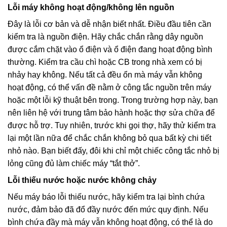
Lỗi máy không hoạt động/không lên nguồn
Đây là lỗi cơ bản và dễ nhận biết nhất. Điều đầu tiên cần
kiểm tra là nguồn điện. Hãy chắc chắn rằng dây nguồn
được cắm chặt vào ổ điện và ổ điện đang hoạt động bình
thường. Kiểm tra cầu chì hoặc CB trong nhà xem có bị
nhảy hay không. Nếu tất cả đều ổn mà máy vẫn không
hoạt động, có thể vấn đề nằm ở công tắc nguồn trên máy
hoặc một lỗi kỹ thuật bên trong. Trong trường hợp này, bạn
nên liên hệ với trung tâm bảo hành hoặc thợ sửa chữa để
được hỗ trợ. Tuy nhiên, trước khi gọi thợ, hãy thử kiểm tra
lại một lần nữa để chắc chắn không bỏ qua bất kỳ chi tiết
nhỏ nào. Bạn biết đấy, đôi khi chỉ một chiếc công tắc nhỏ bị
lỏng cũng đủ làm chiếc máy “tắt thở”.
Lỗi thiếu nước hoặc nước không chảy
Nếu máy báo lỗi thiếu nước, hãy kiểm tra lại bình chứa
nước, đảm bảo đã đổ đầy nước đến mức quy định. Nếu
bình chứa đầy mà máy vẫn không hoạt động, có thể là do