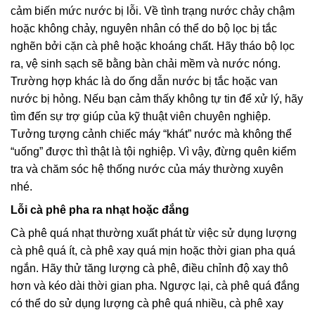
cảm biến mức nước bị lỗi. Về tình trạng nước chảy chậm
hoặc không chảy, nguyên nhân có thể do bộ lọc bị tắc
nghẽn bởi cặn cà phê hoặc khoáng chất. Hãy tháo bộ lọc
ra, vệ sinh sạch sẽ bằng bàn chải mềm và nước nóng.
Trường hợp khác là do ống dẫn nước bị tắc hoặc van
nước bị hỏng. Nếu bạn cảm thấy không tự tin để xử lý, hãy
tìm đến sự trợ giúp của kỹ thuật viên chuyên nghiệp.
Tưởng tượng cảnh chiếc máy “khát” nước mà không thể
“uống” được thì thật là tội nghiệp. Vì vậy, đừng quên kiểm
tra và chăm sóc hệ thống nước của máy thường xuyên
nhé.
Lỗi cà phê pha ra nhạt hoặc đắng
Cà phê quá nhạt thường xuất phát từ việc sử dụng lượng
cà phê quá ít, cà phê xay quá mịn hoặc thời gian pha quá
ngắn. Hãy thử tăng lượng cà phê, điều chỉnh độ xay thô
hơn và kéo dài thời gian pha. Ngược lại, cà phê quá đắng
có thể do sử dụng lượng cà phê quá nhiều, cà phê xay