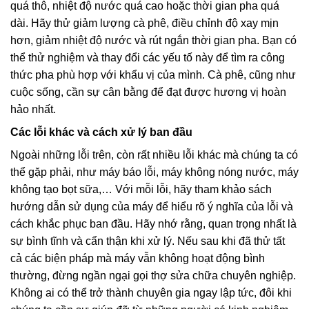
quá thô, nhiệt độ nước quá cao hoặc thời gian pha quá
dài. Hãy thử giảm lượng cà phê, điều chỉnh độ xay mịn
hơn, giảm nhiệt độ nước và rút ngắn thời gian pha. Bạn có
thể thử nghiệm và thay đổi các yếu tố này để tìm ra công
thức pha phù hợp với khẩu vị của mình. Cà phê, cũng như
cuộc sống, cần sự cân bằng để đạt được hương vị hoàn
hảo nhất.
Các lỗi khác và cách xử lý ban đầu
Ngoài những lỗi trên, còn rất nhiều lỗi khác mà chúng ta có
thể gặp phải, như máy báo lỗi, máy không nóng nước, máy
không tạo bọt sữa,… Với mỗi lỗi, hãy tham khảo sách
hướng dẫn sử dụng của máy để hiểu rõ ý nghĩa của lỗi và
cách khắc phục ban đầu. Hãy nhớ rằng, quan trọng nhất là
sự bình tĩnh và cẩn thận khi xử lý. Nếu sau khi đã thử tất
cả các biện pháp mà máy vẫn không hoạt động bình
thường, đừng ngần ngại gọi thợ sửa chữa chuyên nghiệp.
Không ai có thể trở thành chuyên gia ngay lập tức, đôi khi