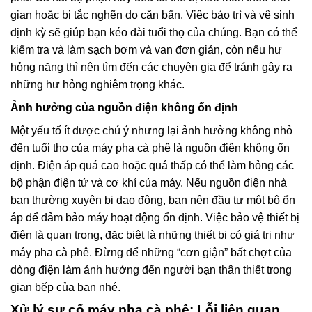
gian hoặc bị tắc nghẽn do cặn bẩn. Việc bảo trì và vệ sinh
định kỳ sẽ giúp bạn kéo dài tuổi thọ của chúng. Bạn có thể
kiểm tra và làm sạch bơm và van đơn giản, còn nếu hư
hỏng nặng thì nên tìm đến các chuyên gia để tránh gây ra
những hư hỏng nghiêm trọng khác.
Ảnh hưởng của nguồn điện không ổn định
Một yếu tố ít được chú ý nhưng lại ảnh hưởng không nhỏ
đến tuổi thọ của máy pha cà phê là nguồn điện không ổn
định. Điện áp quá cao hoặc quá thấp có thể làm hỏng các
bộ phận điện tử và cơ khí của máy. Nếu nguồn điện nhà
bạn thường xuyên bị dao động, bạn nên đầu tư một bộ ổn
áp để đảm bảo máy hoạt động ổn định. Việc bảo vệ thiết bị
điện là quan trọng, đặc biệt là những thiết bị có giá trị như
máy pha cà phê. Đừng để những “cơn giận” bất chợt của
dòng điện làm ảnh hưởng đến người bạn thân thiết trong
gian bếp của bạn nhé.
Xử lý sự cố máy pha cà phê: Lỗi liên quan