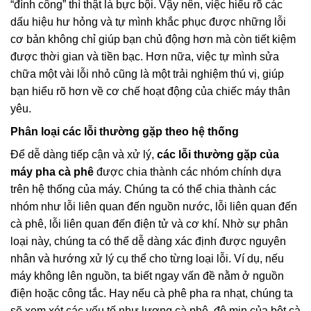
“đình công” thì thật là bực bội. Vậy nên, việc hiểu rõ các
dấu hiệu hư hỏng và tự mình khắc phục được những lỗi
cơ bản không chỉ giúp bạn chủ động hơn mà còn tiết kiệm
được thời gian và tiền bạc. Hơn nữa, việc tự mình sửa
chữa một vài lỗi nhỏ cũng là một trải nghiệm thú vị, giúp
bạn hiểu rõ hơn về cơ chế hoạt động của chiếc máy thân
yêu.
Phân loại các lỗi thường gặp theo hệ thống
Để dễ dàng tiếp cận và xử lý,
các lỗi thường gặp của
máy pha cà phê
được chia thành các nhóm chính dựa
trên hệ thống của máy. Chúng ta có thể chia thành các
nhóm như lỗi liên quan đến nguồn nước, lỗi liên quan đến
cà phê, lỗi liên quan đến điện tử và cơ khí. Nhờ sự phân
loại này, chúng ta có thể dễ dàng xác định được nguyên
nhân và hướng xử lý cụ thể cho từng loại lỗi. Ví dụ, nếu
máy không lên nguồn, ta biết ngay vấn đề nằm ở nguồn
điện hoặc công tắc. Hay nếu cà phê pha ra nhạt, chúng ta
sẽ xem xét các yếu tố như lượng cà phê, độ mịn của bột cà