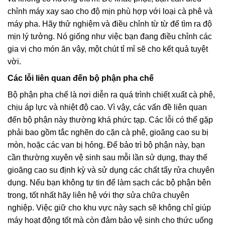
chỉnh máy xay sao cho độ mịn phù hợp với loại cà phê và
máy pha. Hãy thử nghiệm và điều chỉnh từ từ để tìm ra độ
mịn lý tưởng. Nó giống như việc bạn đang điều chỉnh các
gia vị cho món ăn vậy, một chút tỉ mỉ sẽ cho kết quả tuyệt
vời.
Các lỗi liên quan đến bộ phận pha chế
Bộ phận pha chế là nơi diễn ra quá trình chiết xuất cà phê,
chịu áp lực và nhiệt độ cao. Vì vậy, các vấn đề liên quan
đến bộ phận này thường khá phức tạp. Các lỗi có thể gặp
phải bao gồm tắc nghẽn do cặn cà phê, gioăng cao su bị
mòn, hoặc các van bị hỏng. Để bảo trì bộ phận này, bạn
cần thường xuyên vệ sinh sau mỗi lần sử dụng, thay thế
gioăng cao su định kỳ và sử dụng các chất tẩy rửa chuyên
dụng. Nếu bạn không tự tin để làm sạch các bộ phận bên
trong, tốt nhất hãy liên hệ với thợ sửa chữa chuyên
nghiệp. Việc giữ cho khu vực này sạch sẽ không chỉ giúp
máy hoạt động tốt mà còn đảm bảo vệ sinh cho thức uống