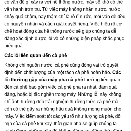
có vấn đề gì xảy ra với hệ thống nước, máy sẽ khó có thể
vận hành trơn tru. Từ việc máy không nhận nước, nước
chảy quá chậm, hay thậm chí là rò rỉ nước, mỗi vấn đề đều
có nguyên nhân và cách giải quyết riêng. Việc hiểu rõ cơ
chế hoạt động của hệ thống nước sẽ giúp chúng ta dễ
dàng xác định được lỗi và có những biện pháp khắc phục
hiệu quả.
Các lỗi liên quan đến cà phê
Không chỉ nguồn nước, cà phê cũng đóng vai trò quyết
định đến chất lượng của một tách cà phê hoàn hảo.
Các
lỗi thường gặp của máy pha cà phê
thường liên quan
đến cà phê bao gồm việc cà phê pha ra nhạt, đậm quá
đắng, hoặc bị tắc nghẽn trong máy. Những lỗi này không
chỉ ảnh hưởng đến trải nghiệm thưởng thức cà phê mà
còn có thể gây ra những hậu quả không mong muốn cho
máy. Việc kiểm soát tốt các yếu tố như lượng cà phê, độ
mịn của cà phê khi xay, thời gian pha sẽ giúp chúng ta
tránh được những vấn đề không đáng có, đồng thời đảm