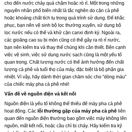
cho đến nước chảy quá chậm hoặc rò rỉ. Một trong những
nguyên nhân phổ biến nhất là tắc nghẽn do cặn cà phê
hoặc khoáng chất tích tụ trong quá trình sử dụng. Để khắc
phục, bạn nên vệ sinh bộ lọc thường xuyên, sử dụng bộ
lọc nước nếu có thể và khử cặn canxi định kỳ. Ngoài ra,
các gioăng cao su bị mòn cũng có thể gây ra rò rỉ nước,
bạn nên kiểm tra và thay thế chúng khi cần thiết. Bên cạnh
việc vệ sinh, việc sử dụng nước sạch cũng là một yếu tố
quan trọng. Chất lượng nước có thể ảnh hưởng đến chất
lượng cà phê và tuổi thọ của máy, đặc biệt là bộ phận gia
nhiệt. Vì vậy, hãy dành thời gian chăm sóc cho “dòng máu”
của chiếc máy pha cà phê nhé!
Vấn đề về nguồn điện và kết nối
Nguồn điện là yếu tố không thể thiếu để máy pha cà phê
hoạt động. Các
lỗi thường gặp của máy pha cà phê
liên
quan đến nguồn điện thường bao gồm việc máy không lên
nguồn, mất kết nối, hoặc cầu chì bị cháy. Hãy kiểm tra kỹ