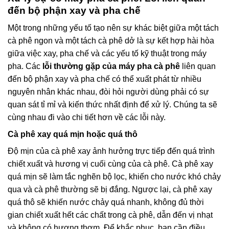
đến bộ phận xay và pha chế
Một trong những yếu tố tạo nên sự khác biệt giữa một tách
cà phê ngon và một tách cà phê dở là sự kết hợp hài hòa
giữa việc xay, pha chế và các yếu tố kỹ thuật trong máy
pha. Các
lỗi thường gặp của máy pha cà phê
liên quan
đến bộ phận xay và pha chế có thể xuất phát từ nhiều
nguyên nhân khác nhau, đòi hỏi người dùng phải có sự
quan sát tỉ mỉ và kiến thức nhất định để xử lý. Chúng ta sẽ
cùng nhau đi vào chi tiết hơn về các lỗi này.
Cà phê xay quá mịn hoặc quá thô
Độ mịn của cà phê xay ảnh hưởng trực tiếp đến quá trình
chiết xuất và hương vị cuối cùng của cà phê. Cà phê xay
quá mịn sẽ làm tắc nghẽn bộ lọc, khiến cho nước khó chảy
qua và cà phê thường sẽ bị đắng. Ngược lại, cà phê xay
quá thô sẽ khiến nước chảy quá nhanh, không đủ thời
gian chiết xuất hết các chất trong cà phê, dẫn đến vị nhạt
và không có hương thơm. Để khắc phục, bạn cần điều