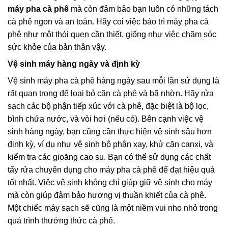
máy pha cà phê
mà còn đảm bảo bạn luôn có những tách
cà phê ngon và an toàn. Hãy coi việc bảo trì máy pha cà
phê như một thói quen cần thiết, giống như việc chăm sóc
sức khỏe của bản thân vậy.
Vệ sinh máy hàng ngày và định kỳ
Vệ sinh máy pha cà phê hàng ngày sau mỗi lần sử dụng là
rất quan trọng để loại bỏ cặn cà phê và bã nhờn. Hãy rửa
sạch các bộ phận tiếp xúc với cà phê, đặc biệt là bộ lọc,
bình chứa nước, và vòi hơi (nếu có). Bên cạnh việc vệ
sinh hàng ngày, bạn cũng cần thực hiện vệ sinh sâu hơn
định kỳ, ví dụ như vệ sinh bộ phận xay, khử cặn canxi, và
kiểm tra các gioăng cao su. Bạn có thể sử dụng các chất
tẩy rửa chuyên dụng cho máy pha cà phê để đạt hiệu quả
tốt nhất. Việc vệ sinh không chỉ giúp giữ vệ sinh cho máy
mà còn giúp đảm bảo hương vị thuần khiết của cà phê.
Một chiếc máy sạch sẽ cũng là một niềm vui nho nhỏ trong
quá trình thưởng thức cà phê.