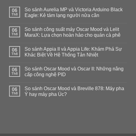
So sánh Aurelia MP và Victoria Arduino Black
06
Th8
Eagle: Kẻ tám lạng người nửa cân
Không
có
So sánh công suất máy Oscar Mood và Lelit
06
bình
luận
Th8
MaraX: Lựa chọn hoàn hảo cho quán cà phê
ở
So
Không
sánh
có
So sánh Appia II và Appia Life: Khám Phá Sự
Aurelia
06
bình
MP
luận
Th8
Khác Biệt Về Hệ Thống Tản Nhiệt
và
ở
Victoria
So
Không
Arduino
sánh
có
So sánh Oscar Mood và Oscar II: Những nâng
Black
công
06
bình
Eagle:
suất
luận
Th8
cấp công nghệ PID
Kẻ
máy
ở
tám
Oscar
So
Không
lạng
Mood
sánh
có
So sánh Oscar Mood và Breville 878: Máy pha
người
và
Appia
06
bình
nửa
Lelit
II
luận
Th8
Ý hay máy pha Úc?
cân
MaraX:
và
ở
Lựa
Appia
So
Không
chọn
Life:
sánh
có
hoàn
Khám
Oscar
bình
hảo
Phá
Mood
luận
cho
Sự
và
ở
quán
Khác
Oscar
So
cà
Biệt
II:
sánh
phê
Về
Những
Oscar
Hệ
nâng
Mood
Thống
cấp
và