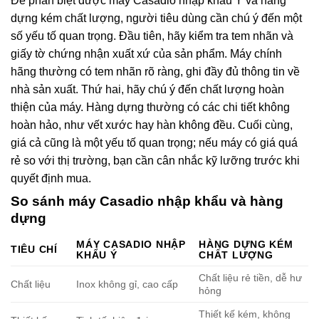
Để phân biệt được máy Casadio nhập khẩu Ý và hàng
dựng kém chất lượng, người tiêu dùng cần chú ý đến một
số yếu tố quan trọng. Đầu tiên, hãy kiểm tra tem nhãn và
giấy tờ chứng nhận xuất xứ của sản phẩm. Máy chính
hãng thường có tem nhãn rõ ràng, ghi đầy đủ thông tin về
nhà sản xuất. Thứ hai, hãy chú ý đến chất lượng hoàn
thiện của máy. Hàng dựng thường có các chi tiết không
hoàn hảo, như vết xước hay hàn không đều. Cuối cùng,
giá cả cũng là một yếu tố quan trọng; nếu máy có giá quá
rẻ so với thị trường, bạn cần cân nhắc kỹ lưỡng trước khi
quyết định mua.
So sánh máy Casadio nhập khẩu và hàng
dựng
MÁY CASADIO NHẬP
HÀNG DỰNG KÉM
TIÊU CHÍ
KHẨU Ý
CHẤT LƯỢNG
Chất liệu rẻ tiền, dễ hư
Chất liệu
Inox không gỉ, cao cấp
hỏng
Thiết kế kém, không