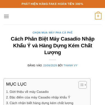
Bỏ
PHÁT HIỆN HÀNG FAKE HOÀN TIỀN 300%
qua
nội
0
dung
CHỌN MUA MÁY PHA CÀ PHÊ
Cách Phân Biệt Máy Casadio Nhập
Khẩu Ý và Hàng Dựng Kém Chất
Lượng
ĐĂNG VÀO
15/06/2026
BỞI
THANH VY
MỤC LỤC
Giới thiệu về máy Casadio
Đặc điểm của máy Casadio nhập khẩu Ý
Cách nhận biết hàng dựng kém chất lượng