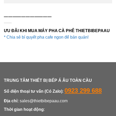
———————————
ƯU ĐÃI KHI MUA MÁY PHA CÀ PHÊ THIETBIBEPAAU
* Chia sẻ bí quyết pha cafe ngon để bán quán!
TRUNG TÂM THIẾT BỊ BẾP Á ÂU TOÀN CẦU
0923 299 688
Số điện thoại tư vấn (Có Zalo)
:
Địa chỉ:
sales@thietbibepaau.com
Thời gian hoạt động
: