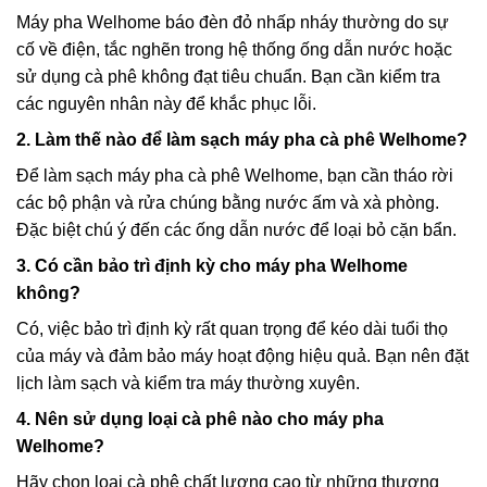
Máy pha Welhome báo đèn đỏ nhấp nháy thường do sự
cố về điện, tắc nghẽn trong hệ thống ống dẫn nước hoặc
sử dụng cà phê không đạt tiêu chuẩn. Bạn cần kiểm tra
các nguyên nhân này để khắc phục lỗi.
2. Làm thế nào để làm sạch máy pha cà phê Welhome?
Để làm sạch máy pha cà phê Welhome, bạn cần tháo rời
các bộ phận và rửa chúng bằng nước ấm và xà phòng.
Đặc biệt chú ý đến các ống dẫn nước để loại bỏ cặn bẩn.
3. Có cần bảo trì định kỳ cho máy pha Welhome
không?
Có, việc bảo trì định kỳ rất quan trọng để kéo dài tuổi thọ
của máy và đảm bảo máy hoạt động hiệu quả. Bạn nên đặt
lịch làm sạch và kiểm tra máy thường xuyên.
4. Nên sử dụng loại cà phê nào cho máy pha
Welhome?
Hãy chọn loại cà phê chất lượng cao từ những thương