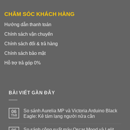
CHĂM SÓC KHÁCH HÀNG
Hướng dẫn thanh toán
Chính sách vận chuyển
Chính sách đổi & trả hàng
Chính sách bảo mật
Hỗ trợ trả góp 0%
BÀI VIẾT GẦN ĐÂY
So sánh Aurelia MP và Victoria Arduino Black
06
Th8
Eagle: Kẻ tám lạng người nửa cân
Không
có
So sánh công suất máy Oscar Mood và Lelit
bình