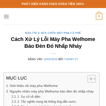
Bỏ
PHÁT HIỆN HÀNG FAKE HOÀN TIỀN 300%
qua
nội
0
dung
BẢO TRÌ & SỬA CHỮA MÁY PHA CÀ PHÊ
Cách Xử Lý Lỗi Máy Pha Welhome
Báo Đèn Đỏ Nhấp Nháy
ĐĂNG VÀO
10/05/2026
BỞI
THANH VY
MỤC LỤC
Giới thiệu về máy pha Welhome
Nguyên nhân máy pha Welhome báo đèn đỏ nhấp nháy
1. Sự cố về điện
2. Tắc nghẽn trong hệ thống ống dẫn nước