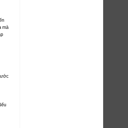
đến
ửa mà
áp
nước
Nếu