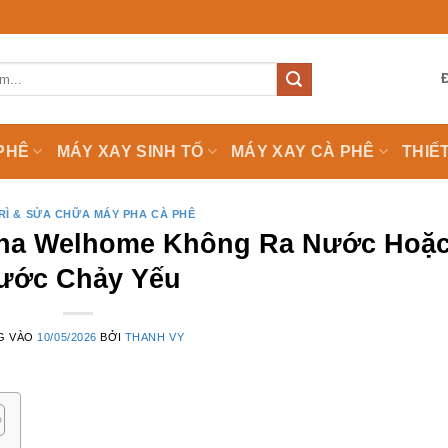
PHÊ
MÁY XAY SINH TỐ
MÁY XAY CÀ PHÊ
THIẾ
RÌ & SỬA CHỮA MÁY PHA CÀ PHÊ
Pha Welhome Không Ra Nước Hoặ
ước Chảy Yếu
G VÀO
10/05/2026
BỞI
THANH VY