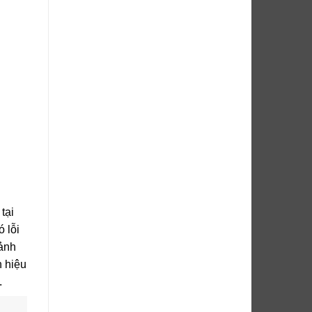
tại
 lỗi
ảnh
h hiệu
.