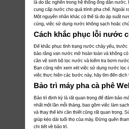
là do tắc nghẽn trong hệ thống ống dẫn nước.
cung cấp nước cho quá trình pha chế. Ngoài r
Một nguyên nhân khác có thể là do áp suất nư
cùng, việc sử dụng nước không sạch hoặc chứa
Cách khắc phục lỗi nước 
Để khắc phục tình trạng nước chảy yếu, trước
bảo rằng van nước mở hoàn toàn và không có t
cần vệ sinh bộ lọc nước và kiểm tra bơm nước.
Bạn cũng nên xem xét việc sử dụng nước lọc để
việc thực hiện các bước này, hãy tìm đến dịc
Bảo trì máy pha cà phê W
Bảo trì định kỳ là rất quan trọng để đảm bảo 
nhất một lần mỗi tháng, bao gồm việc làm sạch 
và thay thế khi cần thiết cũng rất quan trọng
giúp kéo dài tuổi thọ của máy. Đừng quên tha
chi tiết về bảo trì.