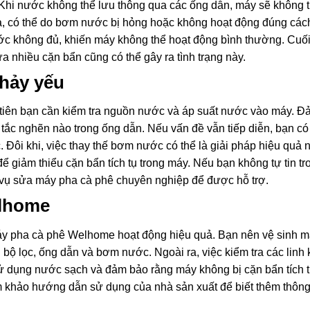
 Khi nước không thể lưu thông qua các ống dẫn, máy sẽ không 
a, có thể do bơm nước bị hỏng hoặc không hoạt động đúng các
ớc không đủ, khiến máy không thể hoạt động bình thường. Cuố
 nhiều cặn bẩn cũng có thể gây ra tình trạng này.
chảy yếu
 tiên bạn cần kiểm tra nguồn nước và áp suất nước vào máy. 
ắc nghẽn nào trong ống dẫn. Nếu vấn đề vẫn tiếp diễn, bạn có
 Đôi khi, việc thay thế bơm nước có thể là giải pháp hiệu quả n
 giảm thiểu cặn bẩn tích tụ trong máy. Nếu bạn không tự tin tr
h vụ sửa máy pha cà phê chuyên nghiệp để được hỗ trợ.
elhome
máy pha cà phê Welhome hoạt động hiệu quả. Bạn nên vệ sinh má
bộ lọc, ống dẫn và bơm nước. Ngoài ra, việc kiểm tra các linh 
. Sử dụng nước sạch và đảm bảo rằng máy không bị cặn bẩn tích 
m khảo hướng dẫn sử dụng của nhà sản xuất để biết thêm thông 