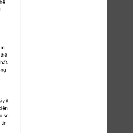
thể
h.
i
Đảm
 thể
hất.
ong
y ít
kiện
tụ sẽ
tin