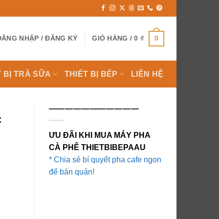
0
ĐĂNG NHẬP / ĐĂNG KÝ
GIỎ HÀNG /
0
₫
T BỊ TRÀ SỮA
THIẾT BỊ BẾP
LIÊN HỆ
———————————
c
ƯU ĐÃI KHI MUA MÁY PHA
CÀ PHÊ THIETBIBEPAAU
* Chia sẻ bí quyết pha cafe ngon
để bán quán!