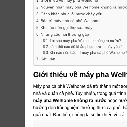
Giới thiệu về máy pha Welhome
Nguyên nhân máy pha Welhome không ra nước
Cách khắc phục lỗi nước chảy yếu
Bảo trì máy pha cà phê Welhome
Khi nào nên gọi thợ sửa máy
Những câu hỏi thường gặp
Tại sao máy pha Welhome không ra nước?
Làm thế nào để khắc phục nước chảy yếu?
Khi nào nên bảo trì máy pha cà phê Welhome?
Kết luận
Giới thiệu về máy pha We
Máy pha cà phê Welhome đã trở thành một tro
nhà và quán cà phê. Tuy nhiên, trong quá trình
máy pha Welhome không ra nước
hoặc nước
hưởng đến trải nghiệm thưởng thức cà phê. Bà
quả nhất. Đầu tiên, chúng ta sẽ tìm hiểu về cá