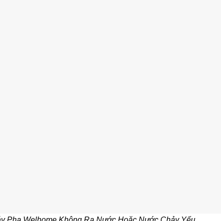
Máy Pha Welhome Không Ra Nước Hoặc Nước Chảy Yếu