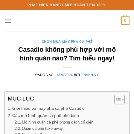
Bỏ
PHÁT HIỆN HÀNG FAKE HOÀN TIỀN 300%
qua
nội
0
dung
CHỌN MUA MÁY PHA CÀ PHÊ
Casadio không phù hợp với mô
hình quán nào? Tìm hiểu ngay!
ĐĂNG VÀO
15/06/2026
BỞI
THANH VY
MỤC LỤC
Giới thiệu về máy pha cà phê Casadio
Các mô hình quán cà phê phổ biến
Mô hình quán cà phê phong cách cổ điển
Quán cà phê take-away