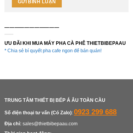
———————————
ƯU ĐÃI KHI MUA MÁY PHA CÀ PHÊ THIETBIBEPAAU
* Chia sẻ bí quyết pha cafe ngon để bán quán!
TRUNG TÂM THIẾT BỊ BẾP Á ÂU TOÀN CẦU
0923 299 688
Số điện thoại tư vấn (Có Zalo)
:
Địa chỉ:
sales@thietbibepaau.com