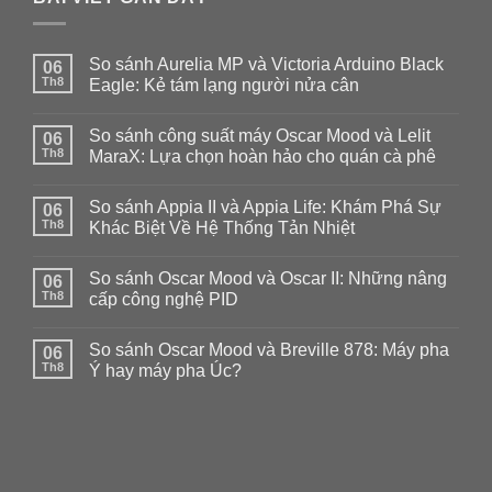
So sánh Aurelia MP và Victoria Arduino Black
06
Th8
Eagle: Kẻ tám lạng người nửa cân
Không
có
So sánh công suất máy Oscar Mood và Lelit
06
bình
luận
Th8
MaraX: Lựa chọn hoàn hảo cho quán cà phê
ở
So
Không
sánh
có
So sánh Appia II và Appia Life: Khám Phá Sự
Aurelia
06
bình
MP
luận
Th8
Khác Biệt Về Hệ Thống Tản Nhiệt
và
ở
Victoria
So
Không
Arduino
sánh
có
So sánh Oscar Mood và Oscar II: Những nâng
Black
công
06
bình
Eagle:
suất
luận
Th8
cấp công nghệ PID
Kẻ
máy
ở
tám
Oscar
So
Không
lạng
Mood
sánh
có
So sánh Oscar Mood và Breville 878: Máy pha
người
và
Appia
06
bình
nửa
Lelit
II
luận
Th8
Ý hay máy pha Úc?
cân
MaraX:
và
ở
Lựa
Appia
So
Không
chọn
Life:
sánh
có
hoàn
Khám
Oscar
bình
hảo
Phá
Mood
luận
cho
Sự
và
ở
quán
Khác
Oscar
So
cà
Biệt
II:
sánh