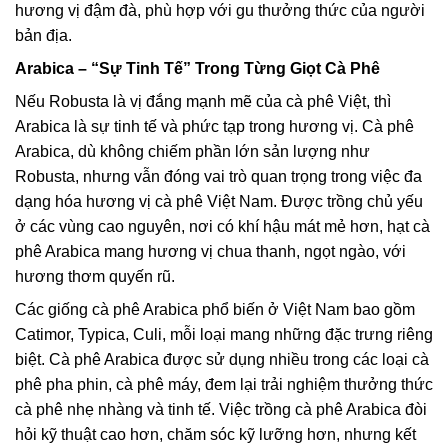
hương vị đậm đà, phù hợp với gu thưởng thức của người
bản địa.
Arabica – “Sự Tinh Tế” Trong Từng Giọt Cà Phê
Nếu Robusta là vị đắng mạnh mẽ của cà phê Việt, thì
Arabica là sự tinh tế và phức tạp trong hương vị. Cà phê
Arabica, dù không chiếm phần lớn sản lượng như
Robusta, nhưng vẫn đóng vai trò quan trọng trong việc đa
dạng hóa hương vị cà phê Việt Nam. Được trồng chủ yếu
ở các vùng cao nguyên, nơi có khí hậu mát mẻ hơn, hạt cà
phê Arabica mang hương vị chua thanh, ngọt ngào, với
hương thơm quyến rũ.
Các giống cà phê Arabica phổ biến ở Việt Nam bao gồm
Catimor, Typica, Culi, mỗi loại mang những đặc trưng riêng
biệt. Cà phê Arabica được sử dụng nhiều trong các loại cà
phê pha phin, cà phê máy, đem lại trải nghiệm thưởng thức
cà phê nhẹ nhàng và tinh tế. Việc trồng cà phê Arabica đòi
hỏi kỹ thuật cao hơn, chăm sóc kỹ lưỡng hơn, nhưng kết