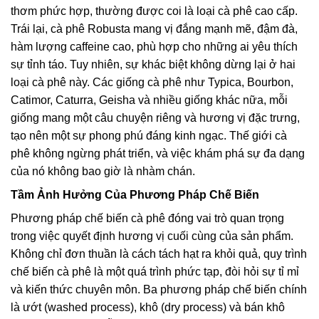
thơm phức hợp, thường được coi là loại cà phê cao cấp.
Trái lại, cà phê Robusta mang vị đắng mạnh mẽ, đậm đà,
hàm lượng caffeine cao, phù hợp cho những ai yêu thích
sự tỉnh táo. Tuy nhiên, sự khác biệt không dừng lại ở hai
loại cà phê này. Các giống cà phê như Typica, Bourbon,
Catimor, Caturra, Geisha và nhiều giống khác nữa, mỗi
giống mang một câu chuyện riêng và hương vị đặc trưng,
tạo nên một sự phong phú đáng kinh ngạc. Thế giới cà
phê không ngừng phát triển, và việc khám phá sự đa dạng
của nó không bao giờ là nhàm chán.
Tầm Ảnh Hưởng Của Phương Pháp Chế Biến
Phương pháp chế biến cà phê đóng vai trò quan trọng
trong việc quyết định hương vị cuối cùng của sản phẩm.
Không chỉ đơn thuần là cách tách hạt ra khỏi quả, quy trình
chế biến cà phê là một quá trình phức tạp, đòi hỏi sự tỉ mỉ
và kiến thức chuyên môn. Ba phương pháp chế biến chính
là ướt (washed process), khô (dry process) và bán khô