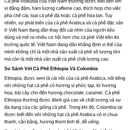
Cà phê Robusta của Việt Nam thường được biết đến với
vị đắng đậm, hàm lượng caffeine cao, thích hợp cho việc
pha chế các loại cà phê đá hoặc cà phê hòa tan. Tuy
nhiên, sự phát triển của cà phê Arabica và cà phê đặc sản
ở Việt Nam đang dần thay đổi cái nhìn của người tiêu
dùng và mở ra nhiều cơ hội hơn cho cà phê Việt trên thị
trường quốc tế. Việt Nam đang dần khẳng định vị thế của
mình không chỉ là một nhà sản xuất cà phê số lượng lớn
mà còn là một nhà sản xuất cà phê chất lượng cao.
So Sánh Với Cà Phê Ethiopia Và Colombia
Ethiopia, được xem là cái nôi của cà phê Arabica, nổi tiếng
với những hạt cà phê có hương vị phức tạp, từ hương
hoa, trái cây cho đến hương chocolate, caramel. Cà phê
Ethiopia thường được đánh giá cao về chất lượng và sự
đa dạng của các giống cà phê. Trong khi đó, Colombia lại
được biết đến với những hạt cà phê Arabica có vị chua
thanh, cân bằng, hương thơm tinh tế, dễ uống.