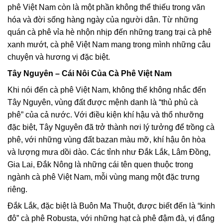
phê Việt Nam còn là một phần không thể thiếu trong văn
hóa và đời sống hàng ngày của người dân. Từ những
quán cà phê vỉa hè nhộn nhịp đến những trang trại cà phê
xanh mướt, cà phê Việt Nam mang trong mình những câu
chuyện và hương vị đặc biệt.
Tây Nguyên – Cái Nôi Của Cà Phê Việt Nam
Khi nói đến cà phê Việt Nam, không thể không nhắc đến
Tây Nguyên, vùng đất được mệnh danh là “thủ phủ cà
phê” của cả nước. Với điều kiện khí hậu và thổ nhưỡng
đặc biệt, Tây Nguyên đã trở thành nơi lý tưởng để trồng cà
phê, với những vùng đất bazan màu mỡ, khí hậu ôn hòa
và lượng mưa dồi dào. Các tỉnh như Đắk Lắk, Lâm Đồng,
Gia Lai, Đắk Nông là những cái tên quen thuộc trong
ngành cà phê Việt Nam, mỗi vùng mang một đặc trưng
riêng.
Đắk Lắk, đặc biệt là Buôn Ma Thuột, được biết đến là “kinh
đô” cà phê Robusta, với những hạt cà phê đậm đà, vị đắng