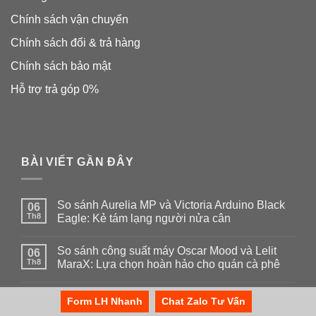
Chính sách vận chuyển
Chính sách đổi & trả hàng
Chính sách bảo mật
Hỗ trợ trả góp 0%
BÀI VIẾT GẦN ĐÂY
So sánh Aurelia MP và Victoria Arduino Black
06
Th8
Eagle: Kẻ tám lạng người nửa cân
Không
có
So sánh công suất máy Oscar Mood và Lelit
06
bình
luận
Th8
MaraX: Lựa chọn hoàn hảo cho quán cà phê
ở
So
Không
sánh
có
So sánh Appia II và Appia Life: Khám Phá Sự
Aurelia
06
bình
Form LH Nhanh
Chat Zalo Tư Vấn
MP
luận
Th8
Khác Biệt Về Hệ Thống Tản Nhiệt
và
ở