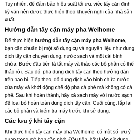
Tuy nhiên, để đảm bảo hiệu suất tối ưu, việc tẩy cặn định
kỳ vẫn nên được thực hiện theo khuyến nghị của nhà sản
xuất.
Hướng dẫn tẩy cặn máy pha Welhome
Để thực hiện
hướng dẫn tẩy cặn máy pha Welhome
,
bạn cần chuẩn bị một số dụng cụ và nguyên liệu như dung
dịch tẩy cặn chuyên dụng, nước sạch và một cái bình
chứa. Bước đầu tiên là tắt máy và tháo các bộ phận có thể
tháo rời. Sau đó, pha dung dịch tẩy cặn theo hướng dẫn
trên bao bì. Tiếp theo, đổ dung dịch vào bình chứa nước
của máy và khởi động chế độ pha cà phê mà không có cà
phê. Sau khi hoàn thành, hãy xả sạch máy với nước sạch
để loại bỏ hoàn toàn dung dịch tẩy cặn. Cuối cùng, lắp lại
các bộ phận và kiểm tra máy trước khi sử dụng.
Các lưu ý khi tẩy cặn
Khi thực hiện tẩy cặn máy pha Welhome, có một số lưu ý
quan trọng mà bạn cần nhớ. Đầu tiên, hãy luôn sử dụng