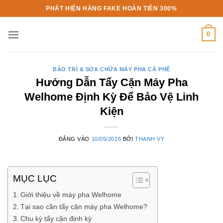
Bỏ
PHÁT HIỆN HÀNG FAKE HOÀN TIỀN 300%
qua
nội
0
dung
BẢO TRÌ & SỬA CHỮA MÁY PHA CÀ PHÊ
Hướng Dẫn Tẩy Cặn Máy Pha
Welhome Định Kỳ Để Bảo Vệ Linh
Kiện
ĐĂNG VÀO
10/05/2026
BỞI
THANH VY
MỤC LỤC
Giới thiệu về máy pha Welhome
Tại sao cần tẩy cặn máy pha Welhome?
Chu kỳ tẩy cặn định kỳ