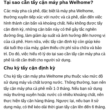
Tại sao cần tẩy cặn máy pha Welhome?
Các máy pha cà phê, đặc biệt là máy pha Welhome,
thường xuyên tiếp xúc với nước và cà phê, dẫn đến việc
hình thành cặn bẩn và khoáng chất. Nếu không được tẩy
cặn định kỳ, những cặn bẩn này có thể gây tắc nghẽn
đường ống, làm giảm áp suất và ảnh hưởng đến hương vị
của cà phê. Hơn nữa, việc tẩy cặn định kỳ còn giúp kéo
dài tuổi thọ của máy, giảm thiểu chi phí sửa chữa và bảo
trì. Do đó, việc hiểu rõ lý do tại sao cần tẩy cặn máy pha cà
phê là rất cần thiết cho người sử dụng.
Chu kỳ tẩy cặn định kỳ
Chu kỳ tẩy cặn máy pha Welhome phụ thuộc vào mức độ
sử dụng máy và chất lượng nước. Thông thường, bạn nên
tẩy cặn máy pha cà phê mỗi 1-3 tháng. Nếu bạn sử dụng
máy thường xuyên hoặc nước có nhiều khoáng chất, nên
thực hiện tẩy cặn hàng tháng. Ngược lại, nếu bạn ít sử
dụng máy, có thể kéo dài thời gian tẩy cặn lên đến 6 tháng.