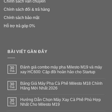
Chính sách vận chuyển
Chính sách đổi & trả hàng
Chính sách bảo mật
Hỗ trợ trả góp 0%
BÀI VIẾT GẦN ĐÂY
Đánh giá combo máy pha Milesto M19 và máy
30
Th6
xay HC600: Cặp đôi hoàn hảo cho Startup
Không
có
Bảng Giá Máy Pha Cà Phê Milesto M18 Chính
30
bình
luận
Th6
Hãng Mới Nhất 2026
ở
Đánh
Không
giá
có
Hướng Dẫn Chọn Máy Xay Cà Phê Phù Hợp
combo
30
bình
máy
luận
Th6
Nhất Cho Milesto M19
pha
ở
Milesto
Bảng
Không