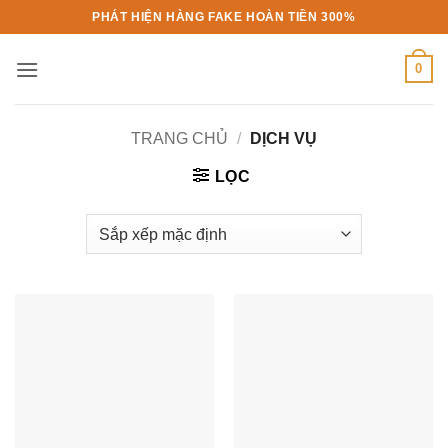
Bỏ
PHÁT HIỆN HÀNG FAKE HOÀN TIỀN 300%
qua
nội
0
dung
TRANG CHỦ
/
DỊCH VỤ
LỌC