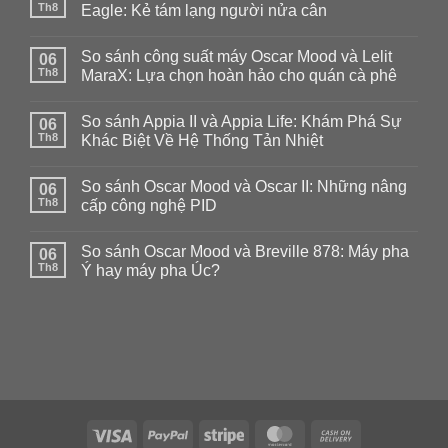
Th8
Eagle: Kẻ tám lạng người nửa cân
Không
có
So sánh công suất máy Oscar Mood và Lelit
06
bình
luận
Th8
MaraX: Lựa chọn hoàn hảo cho quán cà phê
ở
So
Không
sánh
có
So sánh Appia II và Appia Life: Khám Phá Sự
Aurelia
06
bình
MP
luận
Th8
Khác Biệt Về Hệ Thống Tản Nhiệt
và
ở
Victoria
So
Không
Arduino
sánh
có
So sánh Oscar Mood và Oscar II: Những nâng
Black
công
06
bình
Eagle:
suất
luận
Th8
cấp công nghệ PID
Kẻ
máy
ở
tám
Oscar
So
Không
lạng
Mood
sánh
có
So sánh Oscar Mood và Breville 878: Máy pha
người
và
Appia
06
bình
nửa
Lelit
II
luận
Th8
Ý hay máy pha Úc?
cân
MaraX:
và
ở
Lựa
Appia
So
Không
chọn
Life:
sánh
có
hoàn
Khám
Oscar
bình
hảo
Phá
Mood
luận
cho
Sự
và
ở
quán
Khác
Oscar
So
cà
Biệt
II:
sánh
phê
Về
Những
Oscar
Hệ
nâng
Mood
Thống
cấp
và
Tản
công
Breville
Visa
PayPal
Stripe
MasterCard
Cash
Nhiệt
nghệ
878:
PID
Máy