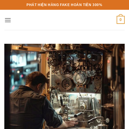
Bỏ
PHÁT HIỆN HÀNG FAKE HOÀN TIỀN 300%
qua
nội
0
dung