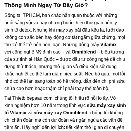
Thông Minh Ngay Từ Bây Giờ?
Sống tại TPHCM, bạn chắc hẳn quen thuộc với những
buổi sáng vội vã hay những buổi chiều thư giãn bên ly
sinh tố detox. Nhưng khi máy xay bắt đầu kêu lạ, lưỡi dao
không còn sắc bén hay động cơ tắt ngấm giữa chừng, mọi
thứ có thể trở nên hỗn loạn. Những dòng máy
Vitamix
–
với công nghệ Mỹ đỉnh cao – và
Omniblend
– biểu tượng
của sự tinh tế Hàn Quốc – được đầu tư công nghệ để chịu
đựng thử thách, nhưng thời gian và điều kiện sử dụng
khắc nghiệt có thể làm giảm hiệu suất. Nếu bỏ qua, một lỗi
nhỏ có thể lan sang toàn bộ hệ thống, dẫn đến chi phí sửa
chữa cao hơn hoặc thậm chí phải thay thế toàn bộ.
Tại Thietbibepaau.com, chúng tôi hiểu rõ nỗi lo ấy. Với
kinh nghiệm hơn 10 năm trong lĩnh vực
sửa máy xay sinh
tố Vitamix
và
sửa máy xay Omniblend
, chúng tôi không
chỉ chẩn đoán mà còn dự đoán và ngăn ngừa các vấn đề
tiềm ẩn. Hãy nghĩ đến lợi ích: tiết kiệm thời gian di chuyển