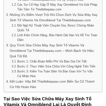
Các Sự Cố Hay Gặp Ở Máy Xay Omniblend Và Giải Pháp
Tận Tâm Từ Thietbibepaau.com
Những Ưu Điểm Vượt Trội Khi Chọn Dịch Vụ Sửa Máy Xay
Sinh Tố Vitamix Và Omniblend Tại Thietbibepaau.com
Đội Ngũ Kỹ Thuật Viên Chuyên Gia, Được Chứng Nhận
Quốc Tế
Linh Kiện Chính Hãng, Bảo Hành Dài Hạn Và Hỗ Trợ Toàn
Diện
Quy Trình Sửa Chữa Máy Xay Sinh Tố Vitamix Và
Omniblend Tại Thietbibepaau.com – Minh Bạch Và Hiệu
Quả Tột Độ
Bước 1: Chẩn Đoán Miễn Phí Và Báo Giá Chi Tiết
Bước 2: Thực Hiện Sửa Chữa Với Công Nghệ Tiên Tiến
Bước 3: Kiểm Tra Toàn Diện Và Bàn Giao Với Tư Vấn
Cá Nhân Hóa
Kết Luận: Hãy Để Thietbibepaau.com Biến Sự Cố Thành
Cơ Hội Hoàn Hảo
Tại Sao Việc Sửa Chữa Máy Xay Sinh Tố
Vitamix Và Omniblend Lại Là Quyết Định