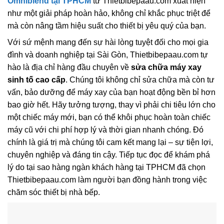
Omniblend tại TPHCM
từ Thietbibepaau.com xuất hiện
như một giải pháp hoàn hảo, không chỉ khắc phục triệt để
mà còn nâng tầm hiệu suất cho thiết bị yêu quý của bạn.
Với sứ mệnh mang đến sự hài lòng tuyệt đối cho mọi gia
đình và doanh nghiệp tại Sài Gòn, Thietbibepaau.com tự
hào là địa chỉ hàng đầu chuyên về
sửa chữa máy xay
sinh tố cao cấp
. Chúng tôi không chỉ sửa chữa mà còn tư
vấn, bảo dưỡng để máy xay của bạn hoạt động bền bỉ hơn
bao giờ hết. Hãy tưởng tượng, thay vì phải chi tiêu lớn cho
một chiếc máy mới, bạn có thể khôi phục hoàn toàn chiếc
máy cũ với chi phí hợp lý và thời gian nhanh chóng. Đó
chính là giá trị mà chúng tôi cam kết mang lại – sự tiện lợi,
chuyên nghiệp và đáng tin cậy. Tiếp tục đọc để khám phá
lý do tại sao hàng ngàn khách hàng tại TPHCM đã chọn
Thietbibepaau.com làm người bạn đồng hành trong việc
chăm sóc thiết bị nhà bếp.