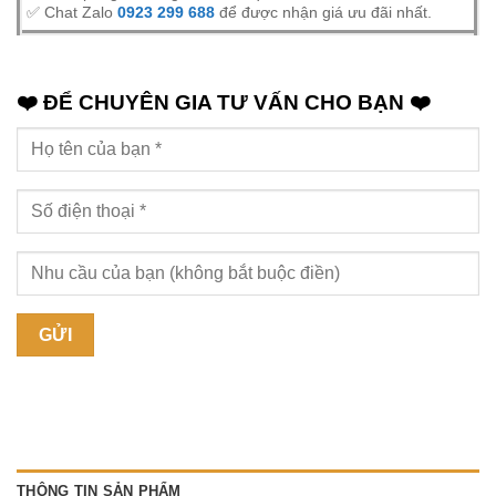
✅ Chat Zalo
0923 299 688
để được nhận giá ưu đãi nhất.
❤️ ĐỂ CHUYÊN GIA TƯ VẤN CHO BẠN ❤️
THÔNG TIN SẢN PHẨM