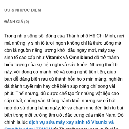
ƯU & NHƯỢC ĐIỂM
ĐÁNH GIÁ (0)
Trong nhịp sống sôi động của Thành phố Hồ Chí Minh, nơi
mà những ly sinh tố tươi ngon không chỉ là thức uống mà
còn là nguồn năng lượng khởi đầu ngày mới, máy xay
sinh tố cao cấp như
Vitamix
và
Omniblend
đã trở thành
biểu tượng của sự tiện nghi và sức khỏe. Những thiết bị
này, với động cơ mạnh mẽ và công nghệ tiên tiến, giúp
bạn dễ dàng biến rau củ thành hỗn hợp mịn màng, nghiền
đá thành tuyết mịn hay chế biến súp nóng chỉ trong vài
phút. Thế nhưng, dù được chế tạo từ những vật liệu cao
cấp nhất, chúng vẫn không tránh khỏi những sự cố bất
ngờ do sử dụng hàng ngày, từ va chạm nhẹ đến tích tụ bụi
bẩn trong môi trường ẩm ướt đặc trưng của miền Nam. Đó
chính là lúc
dịch vụ sửa máy xay sinh tố Vitamix và