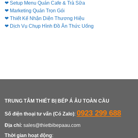
❤ Setup Menu Quán Cafe & Trà Sữa
❤ Marketing Quán Trọn Gói
❤ Thiết Kế Nhận Diện Thương Hiệu
❤ Dịch Vụ Chụp Hình Đồ Ăn Thức Uống
TRUNG TÂM THIẾT BỊ BẾP Á ÂU TOÀN CẦU
0923 299 688
Số điện thoại tư vấn (Có Zalo)
:
Địa chỉ:
sales@thietbibepaau.com
Thời gian hoạt động
: