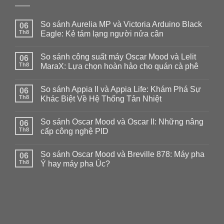
So sánh Aurelia MP và Victoria Arduino Black
06
Th8
Eagle: Kẻ tám lạng người nửa cân
Không
có
So sánh công suất máy Oscar Mood và Lelit
06
bình
luận
Th8
MaraX: Lựa chọn hoàn hảo cho quán cà phê
ở
So
Không
sánh
có
So sánh Appia II và Appia Life: Khám Phá Sự
Aurelia
06
bình
MP
luận
Th8
Khác Biệt Về Hệ Thống Tản Nhiệt
và
ở
Victoria
So
Không
Arduino
sánh
có
So sánh Oscar Mood và Oscar II: Những nâng
Black
công
06
bình
Eagle:
suất
luận
Th8
cấp công nghệ PID
Kẻ
máy
ở
tám
Oscar
So
Không
lạng
Mood
sánh
có
So sánh Oscar Mood và Breville 878: Máy pha
người
và
Appia
06
bình
nửa
Lelit
II
luận
Th8
Ý hay máy pha Úc?
cân
MaraX:
và
ở
Lựa
Appia
So
Không
chọn
Life:
sánh
có
hoàn
Khám
Oscar
bình
hảo
Phá
Mood
luận
cho
Sự
và
ở
quán
Khác
Oscar
So
cà
Biệt
II:
sánh
phê
Về
Những
Oscar