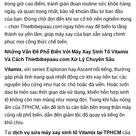
trong giờ cao điểm, tránh gián đoạn routine sức khỏe hàng
ngày, và quan trọng nhất, bảo vệ khoản đầu tư ban đầu
của bạn. Đừng chờ đợi đến khi sự cố trở nên nghiêm trọng
– chọn Thietbibepaau.com ngay hôm nay để biến lo lắng
thành sự yên tâm, giúp máy xay của bạn sẵn sàng chinh
phục mọi công thức chế biến.
Những Vấn Đề Phổ Biến Với Máy Xay Sinh Tố Vitamix
Và Cách Thietbibepaau.com Xử Lý Chuyên Sâu
Vitamix
, với series Explorian hay Ascent nổi tiếng, thường
gặp phải tình trạng quá nhiệt động cơ khi xay liên tục các
nguyên liệu cứng như hạt óc chó hoặc đá viên. Hoặc lưỡi
dao bị mòn sau thời gian dài sử dụng, khiến hỗn hợp sinh
tố không còn mịn màng như mong đợi. Trong khí hậu nóng
ẩm của TPHCM, vấn đề tích tụ cặn bẩn bên trong thân máy
cũng rất phổ biến, dẫn đến giảm tốc độ quay và tiếng ồn
khó chịu.
Tại
dịch vụ sửa máy xay sinh tố Vitamix tại TPHCM
của