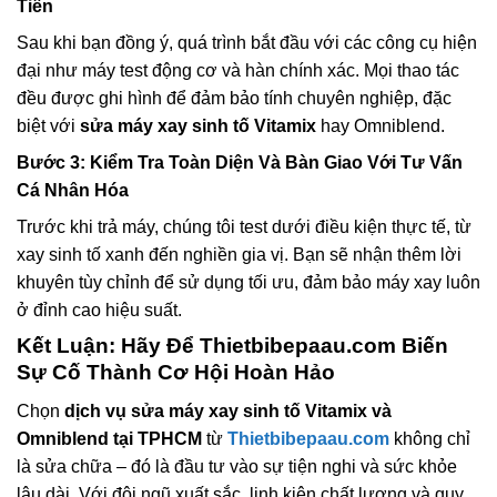
Tiến
Sau khi bạn đồng ý, quá trình bắt đầu với các công cụ hiện
đại như máy test động cơ và hàn chính xác. Mọi thao tác
đều được ghi hình để đảm bảo tính chuyên nghiệp, đặc
biệt với
sửa máy xay sinh tố Vitamix
hay Omniblend.
Bước 3: Kiểm Tra Toàn Diện Và Bàn Giao Với Tư Vấn
Cá Nhân Hóa
Trước khi trả máy, chúng tôi test dưới điều kiện thực tế, từ
xay sinh tố xanh đến nghiền gia vị. Bạn sẽ nhận thêm lời
khuyên tùy chỉnh để sử dụng tối ưu, đảm bảo máy xay luôn
ở đỉnh cao hiệu suất.
Kết Luận: Hãy Để Thietbibepaau.com Biến
Sự Cố Thành Cơ Hội Hoàn Hảo
Chọn
dịch vụ sửa máy xay sinh tố Vitamix và
Omniblend tại TPHCM
từ
Thietbibepaau.com
không chỉ
là sửa chữa – đó là đầu tư vào sự tiện nghi và sức khỏe
lâu dài. Với đội ngũ xuất sắc, linh kiện chất lượng và quy