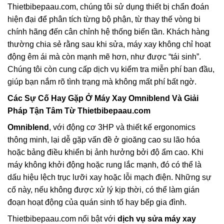
Thietbibepaau.com, chúng tôi sử dụng thiết bị chẩn đoán
hiện đại để phân tích từng bộ phận, từ thay thế vòng bi
chính hãng đến cân chỉnh hệ thống biến tần. Khách hàng
thường chia sẻ rằng sau khi sửa, máy xay không chỉ hoạt
động êm ái mà còn mạnh mẽ hơn, như được “tái sinh”.
Chúng tôi còn cung cấp dịch vụ kiểm tra miễn phí ban đầu,
giúp bạn nắm rõ tình trạng mà không mất phí bất ngờ.
Các Sự Cố Hay Gặp Ở Máy Xay Omniblend Và Giải
Pháp Tận Tâm Từ Thietbibepaau.com
Omniblend
, với động cơ 3HP và thiết kế ergonomics
thông minh, lại dễ gặp vấn đề ở gioăng cao su lão hóa
hoặc bảng điều khiển bị ảnh hưởng bởi độ ẩm cao. Khi
máy không khởi động hoặc rung lắc mạnh, đó có thể là
dấu hiệu lệch trục lưỡi xay hoặc lỗi mạch điện. Những sự
cố này, nếu không được xử lý kịp thời, có thể làm gián
đoạn hoạt động của quán sinh tố hay bếp gia đình.
Thietbibepaau.com nổi bật với
dịch vụ sửa máy xay