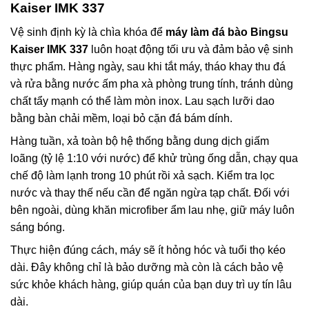
Kaiser IMK 337
Vệ sinh định kỳ là chìa khóa để
máy làm đá bào Bingsu
Kaiser IMK 337
luôn hoạt động tối ưu và đảm bảo vệ sinh
thực phẩm. Hàng ngày, sau khi tắt máy, tháo khay thu đá
và rửa bằng nước ấm pha xà phòng trung tính, tránh dùng
chất tẩy mạnh có thể làm mòn inox. Lau sạch lưỡi dao
bằng bàn chải mềm, loại bỏ cặn đá bám dính.
Hàng tuần, xả toàn bộ hệ thống bằng dung dịch giấm
loãng (tỷ lệ 1:10 với nước) để khử trùng ống dẫn, chạy qua
chế độ làm lạnh trong 10 phút rồi xả sạch. Kiểm tra lọc
nước và thay thế nếu cần để ngăn ngừa tạp chất. Đối với
bên ngoài, dùng khăn microfiber ẩm lau nhẹ, giữ máy luôn
sáng bóng.
Thực hiện đúng cách, máy sẽ ít hỏng hóc và tuổi thọ kéo
dài. Đây không chỉ là bảo dưỡng mà còn là cách bảo vệ
sức khỏe khách hàng, giúp quán của bạn duy trì uy tín lâu
dài.