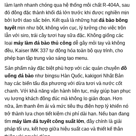
làm lạnh nhanh chóng qua hệ thống môi chất R-404A, sau
đó đông đặc thành khối đá lớn trước khi được nghiền mịn
bởi lưỡi dao sắc bén. Kết quả là những hạt
đá bào bông
tuyết
mịn như bột, không vón cục, lý tưởng cho việc trộn
lẫn với siro, trái cây tươi hay sữa đặc. Không giống các
loại
máy làm đá bào thủ công
dễ gây mỏi tay và không
đều, Kaiser IMK 337 tự động hóa toàn bộ quy trình, cho
phép bạn tập trung vào sáng tạo menu.
Sản phẩm này đặc biệt phù hợp với các quán chuyên
đồ
uống đá bào
như bingsu Hàn Quốc, kakigori Nhật Bản
hay các biến tấu địa phương với dừa tươi và nước cốt
chanh. Với khả năng vận hành liên tục, máy giúp bạn phục
vụ lượng khách đông đúc mà không lo gián đoạn. Hơn
nữa, âm thanh êm ái và mức tiêu thụ điện hợp lý khiến nó
trở thành lựa chọn tiết kiệm chi phí dài hạn. Nếu bạn đang
tìm
máy làm đá tuyết công suất lớn
, đây chính là giải
pháp tối ưu, kết hợp giữa hiệu suất cao và thiết kế thân