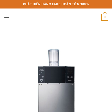
Bỏ
PHÁT HIỆN HÀNG FAKE HOÀN TIỀN 300%
qua
nội
0
dung