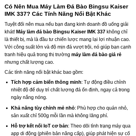
Có Nên Mua Máy Làm Đá Bào Bingsu Kaiser
IMK 337? Các Tính Năng Nổi Bật Khác
Tuyệt đối nên mua nếu bạn đang kinh doanh đồ uống giải
khát!
Máy làm đá bào Bingsu Kaiser IMK 337
không chỉ
là thiết bị, mà là đầu tư chiến lược mang lại lợi nhuận cao.
Với công suất lớn và độ mịn đá vượt trội, nó giúp bạn cạnh
tranh hiệu quả trong thị trường
máy làm đá bào giá rẻ
nhưng chất lượng cao.
Các tính năng nổi bật khác bao gồm:
Tích hợp cảm biến thông minh
: Tự động điều chỉnh
nhiệt độ để duy trì chất lượng đá ổn định, ngay cả trong
ngày nắng nóng.
Khả năng tùy chỉnh mẻ nhỏ
: Phù hợp cho quán nhỏ,
sản xuất chỉ 500g mỗi lần mà không lãng phí.
Hỗ trợ kết nối IoT cơ bản
: Theo dõi tình trạng máy qua
app di động (phiên bản nâng cấp), giúp phát hiện sự cố