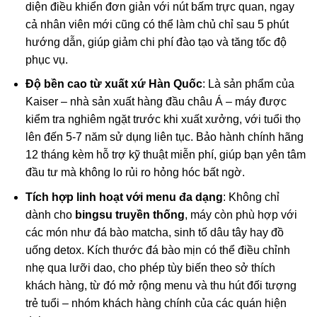
diện điều khiển đơn giản với nút bấm trực quan, ngay
cả nhân viên mới cũng có thể làm chủ chỉ sau 5 phút
hướng dẫn, giúp giảm chi phí đào tạo và tăng tốc độ
phục vụ.
Độ bền cao từ xuất xứ Hàn Quốc
: Là sản phẩm của
Kaiser – nhà sản xuất hàng đầu châu Á – máy được
kiểm tra nghiêm ngặt trước khi xuất xưởng, với tuổi thọ
lên đến 5-7 năm sử dụng liên tục. Bảo hành chính hãng
12 tháng kèm hỗ trợ kỹ thuật miễn phí, giúp bạn yên tâm
đầu tư mà không lo rủi ro hỏng hóc bất ngờ.
Tích hợp linh hoạt với menu đa dạng
: Không chỉ
dành cho
bingsu truyền thống
, máy còn phù hợp với
các món như đá bào matcha, sinh tố dâu tây hay đồ
uống detox. Kích thước đá bào mịn có thể điều chỉnh
nhẹ qua lưỡi dao, cho phép tùy biến theo sở thích
khách hàng, từ đó mở rộng menu và thu hút đối tượng
trẻ tuổi – nhóm khách hàng chính của các quán hiện