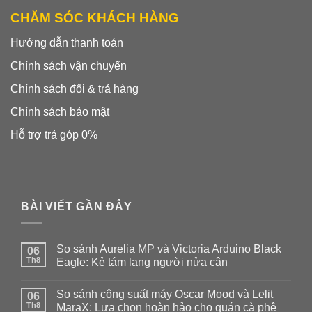
CHĂM SÓC KHÁCH HÀNG
Hướng dẫn thanh toán
Chính sách vận chuyển
Chính sách đổi & trả hàng
Chính sách bảo mật
Hỗ trợ trả góp 0%
BÀI VIẾT GẦN ĐÂY
So sánh Aurelia MP và Victoria Arduino Black
06
Th8
Eagle: Kẻ tám lạng người nửa cân
Không
có
So sánh công suất máy Oscar Mood và Lelit
06
bình
luận
Th8
MaraX: Lựa chọn hoàn hảo cho quán cà phê