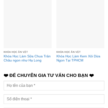
KHÓA HỌC ĂN VẶT
KHÓA HỌC ĂN VẶT
Khóa Học Làm Sữa Chua Trân
Khóa Học Làm Kem Xôi Dừa
Châu ngon như Hạ Long
Ngon Tại TPHCM
❤️ ĐỂ CHUYÊN GIA TƯ VẤN CHO BẠN ❤️