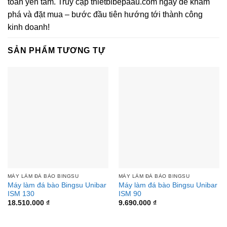
toàn yên tâm. Truy cập thietbibepaau.com ngay để khám
phá và đặt mua – bước đầu tiên hướng tới thành công
kinh doanh!
SẢN PHẨM TƯƠNG TỰ
MÁY LÀM ĐÁ BÀO BINGSU
MÁY LÀM ĐÁ BÀO BINGSU
Máy làm đá bào Bingsu Unibar
Máy làm đá bào Bingsu Unibar
ISM 130
ISM 90
18.510.000
₫
9.690.000
₫