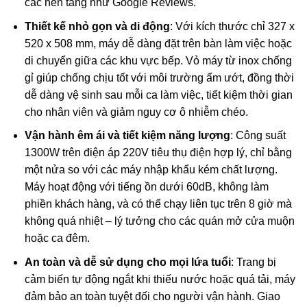
các nền tảng như Google Reviews.
Thiết kế nhỏ gọn và di động
: Với kích thước chỉ 327 x
520 x 508 mm, máy dễ dàng đặt trên bàn làm việc hoặc
di chuyển giữa các khu vực bếp. Vỏ máy từ inox chống
gỉ giúp chống chịu tốt với môi trường ẩm ướt, đồng thời
dễ dàng vệ sinh sau mỗi ca làm việc, tiết kiệm thời gian
cho nhân viên và giảm nguy cơ ô nhiễm chéo.
Vận hành êm ái và tiết kiệm năng lượng
: Công suất
1300W trên điện áp 220V tiêu thụ điện hợp lý, chỉ bằng
một nửa so với các máy nhập khẩu kém chất lượng.
Máy hoạt động với tiếng ồn dưới 60dB, không làm
phiền khách hàng, và có thể chạy liên tục trên 8 giờ mà
không quá nhiệt – lý tưởng cho các quán mở cửa muộn
hoặc ca đêm.
An toàn và dễ sử dụng cho mọi lứa tuổi
: Trang bị
cảm biến tự động ngắt khi thiếu nước hoặc quá tải, máy
đảm bảo an toàn tuyệt đối cho người vận hành. Giao