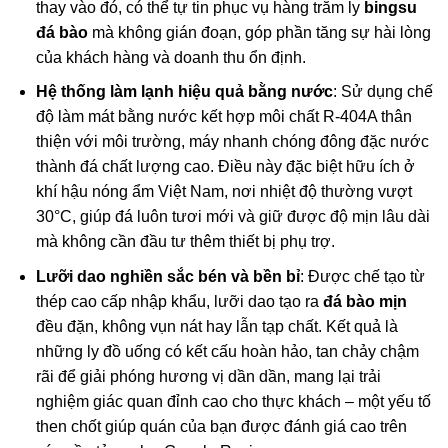
thay vào đó, có thể tự tin phục vụ hàng trăm ly
bingsu
đá bào
mà không gián đoạn, góp phần tăng sự hài lòng
của khách hàng và doanh thu ổn định.
Hệ thống làm lạnh hiệu quả bằng nước
: Sử dụng chế
độ làm mát bằng nước kết hợp môi chất R-404A thân
thiện với môi trường, máy nhanh chóng đông đặc nước
thành đá chất lượng cao. Điều này đặc biệt hữu ích ở
khí hậu nóng ẩm Việt Nam, nơi nhiệt độ thường vượt
30°C, giúp đá luôn tươi mới và giữ được độ mịn lâu dài
mà không cần đầu tư thêm thiết bị phụ trợ.
Lưỡi dao nghiền sắc bén và bền bỉ
: Được chế tạo từ
thép cao cấp nhập khẩu, lưỡi dao tạo ra
đá bào mịn
đều đặn, không vụn nát hay lẫn tạp chất. Kết quả là
những ly đồ uống có kết cấu hoàn hảo, tan chảy chậm
rãi để giải phóng hương vị dần dần, mang lại trải
nghiệm giác quan đỉnh cao cho thực khách – một yếu tố
then chốt giúp quán của bạn được đánh giá cao trên