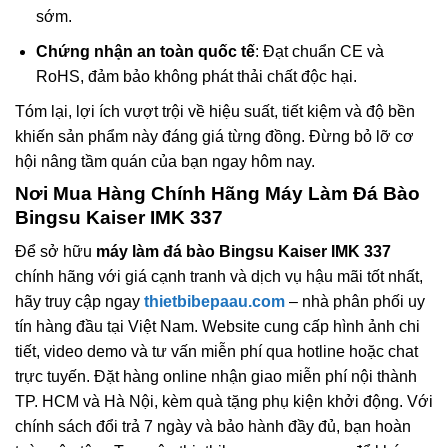
sớm.
Chứng nhận an toàn quốc tế
: Đạt chuẩn CE và
RoHS, đảm bảo không phát thải chất độc hại.
Tóm lại, lợi ích vượt trội về hiệu suất, tiết kiệm và độ bền
khiến sản phẩm này đáng giá từng đồng. Đừng bỏ lỡ cơ
hội nâng tầm quán của bạn ngay hôm nay.
Nơi Mua Hàng Chính Hãng Máy Làm Đá Bào
Bingsu Kaiser IMK 337
Để sở hữu
máy làm đá bào Bingsu Kaiser IMK 337
chính hãng với giá cạnh tranh và dịch vụ hậu mãi tốt nhất,
hãy truy cập ngay
thietbibepaau.com
– nhà phân phối uy
tín hàng đầu tại Việt Nam. Website cung cấp hình ảnh chi
tiết, video demo và tư vấn miễn phí qua hotline hoặc chat
trực tuyến. Đặt hàng online nhận giao miễn phí nội thành
TP. HCM và Hà Nội, kèm quà tặng phụ kiện khởi động. Với
chính sách đổi trả 7 ngày và bảo hành đầy đủ, bạn hoàn