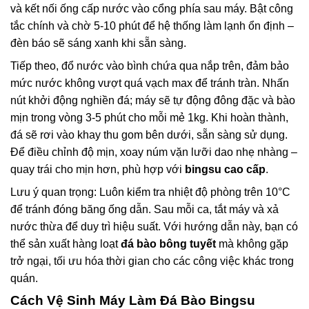
và kết nối ống cấp nước vào cổng phía sau máy. Bật công
tắc chính và chờ 5-10 phút để hệ thống làm lạnh ổn định –
đèn báo sẽ sáng xanh khi sẵn sàng.
Tiếp theo, đổ nước vào bình chứa qua nắp trên, đảm bảo
mức nước không vượt quá vạch max để tránh tràn. Nhấn
nút khởi động nghiền đá; máy sẽ tự động đông đặc và bào
mịn trong vòng 3-5 phút cho mỗi mẻ 1kg. Khi hoàn thành,
đá sẽ rơi vào khay thu gom bên dưới, sẵn sàng sử dụng.
Để điều chỉnh độ mịn, xoay núm vặn lưỡi dao nhẹ nhàng –
quay trái cho mịn hơn, phù hợp với
bingsu cao cấp
.
Lưu ý quan trọng: Luôn kiểm tra nhiệt độ phòng trên 10°C
để tránh đóng băng ống dẫn. Sau mỗi ca, tắt máy và xả
nước thừa để duy trì hiệu suất. Với hướng dẫn này, bạn có
thể sản xuất hàng loạt
đá bào bông tuyết
mà không gặp
trở ngại, tối ưu hóa thời gian cho các công việc khác trong
quán.
Cách Vệ Sinh Máy Làm Đá Bào Bingsu