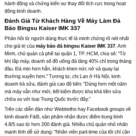
hành động và chứng kiến sự thay đổi tích cực trong hoạt
động kinh doanh.
Đánh Giá Từ Khách Hàng Về Máy Làm Đá
Bào Bingsu Kaiser IMK 337
Phản hồi từ người dùng thực tế là minh chứng rõ nét nhất
cho giá trị của
máy bào đá bingsu Kaiser IMK 337
. Anh
Minh, chủ quán cà phê tại quận 1, TP. HCM, chia sẻ: “Từ
khi lắp máy, doanh số đồ uống đá tăng 40% chỉ trong tháng
đầu. Đá mịn hơn hẳn, khách khen nức nở và quay lại
thường xuyên hơn.” Tương tự, chị Lan ở Hà Nội, kinh
doanh trà sữa, đánh giá cao độ bền: “Dùng hơn một năm
mà máy vẫn như mới, tiết kiệm được kha khá tiền sửa
chữa so với loại Trung Quốc trước đây.”
Trên các diễn đàn như Webtretho hay Facebook groups về
kinh doanh F&B, sản phẩm nhận được điểm trung bình
4.8/5 sao từ hơn 200 đánh giá. Nhiều chủ quán nhỏ nhấn
mạnh tính dễ sử dụng: “Nhân viên part-time của tôi chỉ cần