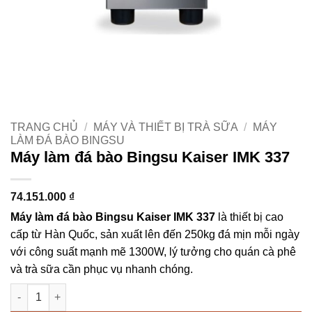
TRANG CHỦ
/
MÁY VÀ THIẾT BỊ TRÀ SỮA
/
MÁY
LÀM ĐÁ BÀO BINGSU
Máy làm đá bào Bingsu Kaiser IMK 337
74.151.000
₫
Máy làm đá bào Bingsu Kaiser IMK 337
là thiết bị cao
cấp từ Hàn Quốc, sản xuất lên đến 250kg đá mịn mỗi ngày
với công suất mạnh mẽ 1300W, lý tưởng cho quán cà phê
và trà sữa cần phục vụ nhanh chóng.
Máy làm đá bào Bingsu Kaiser IMK 337 số lượng