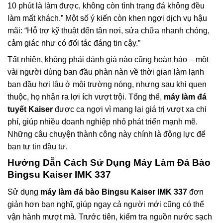
10 phút là làm được, không còn tình trạng đá không đều
làm mất khách.” Một số ý kiến còn khen ngợi dịch vụ hậu
mãi: “Hỗ trợ kỹ thuật đến tận nơi, sửa chữa nhanh chóng,
cảm giác như có đối tác đáng tin cậy.”
Tất nhiên, không phải đánh giá nào cũng hoàn hảo – một
vài người dùng ban đầu phàn nàn về thời gian làm lạnh
ban đầu hơi lâu ở môi trường nóng, nhưng sau khi quen
thuộc, họ nhận ra lợi ích vượt trội. Tổng thể,
máy làm đá
tuyết Kaiser
được ca ngợi vì mang lại giá trị vượt xa chi
phí, giúp nhiều doanh nghiệp nhỏ phát triển mạnh mẽ.
Những câu chuyện thành công này chính là động lực để
bạn tự tin đầu tư.
Hướng Dẫn Cách Sử Dụng Máy Làm Đá Bào
Bingsu Kaiser IMK 337
Sử dụng
máy làm đá bào Bingsu Kaiser IMK 337
đơn
giản hơn bạn nghĩ, giúp ngay cả người mới cũng có thể
vận hành mượt mà. Trước tiên, kiểm tra nguồn nước sạch