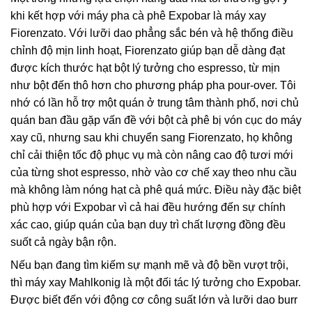
khi kết hợp với máy pha cà phê Expobar là máy xay
Fiorenzato. Với lưỡi dao phẳng sắc bén và hệ thống điều
chỉnh độ mịn linh hoạt, Fiorenzato giúp bạn dễ dàng đạt
được kích thước hạt bột lý tưởng cho espresso, từ mịn
như bột đến thô hơn cho phương pháp pha pour-over. Tôi
nhớ có lần hỗ trợ một quán ở trung tâm thành phố, nơi chủ
quán ban đầu gặp vấn đề với bột cà phê bị vón cục do máy
xay cũ, nhưng sau khi chuyển sang Fiorenzato, họ không
chỉ cải thiện tốc độ phục vụ mà còn nâng cao độ tươi mới
của từng shot espresso, nhờ vào cơ chế xay theo nhu cầu
mà không làm nóng hạt cà phê quá mức. Điều này đặc biệt
phù hợp với Expobar vì cả hai đều hướng đến sự chính
xác cao, giúp quán của bạn duy trì chất lượng đồng đều
suốt cả ngày bận rộn.
Nếu bạn đang tìm kiếm sự mạnh mẽ và độ bền vượt trội,
thì máy xay Mahlkonig là một đối tác lý tưởng cho Expobar.
Được biết đến với động cơ công suất lớn và lưỡi dao burr