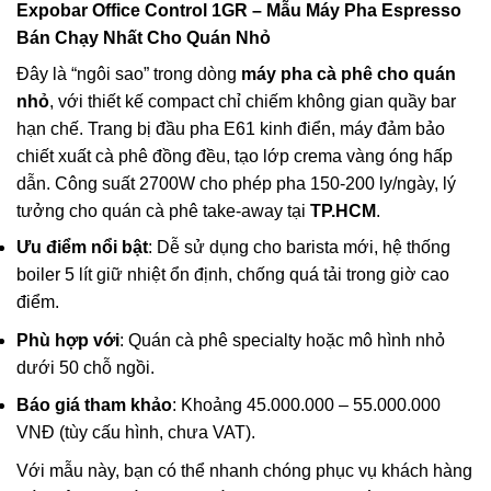
Expobar Office Control 1GR
– Mẫu
Máy Pha Espresso
Bán Chạy Nhất Cho Quán Nhỏ
Đây là “ngôi sao” trong dòng
máy pha cà phê cho quán
nhỏ
, với thiết kế compact chỉ chiếm không gian quầy bar
hạn chế. Trang bị đầu pha E61 kinh điển, máy đảm bảo
chiết xuất cà phê đồng đều, tạo lớp crema vàng óng hấp
dẫn. Công suất 2700W cho phép pha 150-200 ly/ngày, lý
tưởng cho quán cà phê take-away tại
TP.HCM
.
Ưu điểm nổi bật
: Dễ sử dụng cho barista mới, hệ thống
boiler 5 lít giữ nhiệt ổn định, chống quá tải trong giờ cao
điểm.
Phù hợp với
: Quán cà phê specialty hoặc mô hình nhỏ
dưới 50 chỗ ngồi.
Báo giá tham khảo
: Khoảng 45.000.000 – 55.000.000
VNĐ (tùy cấu hình, chưa VAT).
Với mẫu này, bạn có thể nhanh chóng phục vụ khách hàng