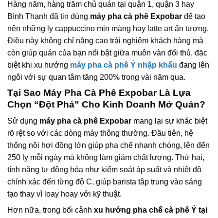
Hàng năm, hàng trăm chủ quán tại quận 1, quận 3 hay
Bình Thạnh đã tin dùng
máy pha cà phê Expobar
để tạo
nên những ly cappuccino mịn màng hay latte art ấn tượng.
Điều này không chỉ nâng cao trải nghiệm khách hàng mà
còn giúp quán của bạn nổi bật giữa muôn vàn đối thủ, đặc
biệt khi xu hướng
máy pha cà phê Ý nhập khẩu
đang lên
ngôi với sự quan tâm tăng 200% trong vài năm qua.
Tại Sao
Máy Pha Cà Phê Expobar
Là Lựa
Chọn “Đột Phá” Cho Kinh Doanh Mở Quán?
Sử dụng
máy pha cà phê Expobar
mang lại sự khác biệt
rõ rệt so với các dòng máy thông thường. Đầu tiên, hệ
thống nồi hơi đồng lớn giúp pha chế nhanh chóng, lên đến
250 ly mỗi ngày mà không làm giảm chất lượng. Thứ hai,
tính năng tự động hóa như kiểm soát áp suất và nhiệt độ
chính xác đến từng độ C, giúp barista tập trung vào sáng
tạo thay vì loay hoay với kỹ thuật.
Hơn nữa, trong bối cảnh
xu hướng pha chế cà phê Ý tại