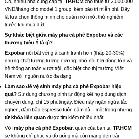
Có, nhiều nhà cung cấp tại
TP.HCM
cho thuê từ 2.000.000
VNĐ/tháng cho model 1 group, kèm bảo trì miễn phí. Đây
là lựa chọn thông minh cho quán mới mở, thử nghiệm
trước khi mua đứt.
Sự khác biệt giữa máy pha cà phê Expobar và các
thương hiệu Ý là gì?
Expobar
nổi bật với giá cạnh tranh hơn (thấp 20-30%)
nhưng chất lượng tương đương, nhờ nồi hơi đồng lớn và
hệ thống an toàn vượt trội, đặc biệt cho thị trường Việt
Nam với nguồn nước đa dạng.
Làm sao để vệ sinh máy pha cà phê Expobar hiệu
quả?
Sử dụng chương trình tự động kết hợp dung dịch
chuyên dụng, chỉ 15 phút/ngày. Điều này ngăn ngừa tắc
nghẽn, đảm bảo espresso luôn đậm đà – một trong những
từ khóa liên quan
được tìm kiếm nhiều nhất.
Với
máy pha cà phê Expobar
, quán của bạn tại
TP.HCM
sẽ không chỉ phục vụ đồ uống mà còn mang đến trải