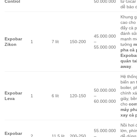
Control
50.000.000
tử Gicar
dễ bảo 
Khung 
cao cho
đẩy cà 
đánh sữ
45.000.000
Expobar
mạnh mẽ
1
7 lít
150-200
–
Zikon
tưởng
m
55.000.000
pha cà 
Expoba
quán ta
away
.
Hệ thốn
biến an 
boiler, 
50.000.000
Expobar
chính xá
1
6 lít
120-150
–
Leva
giây, bề
60.000.000
cho
co
máy ph
xay cà 
Nồi hơi
55.000.000
lớn, phí
Expobar
2
11.5 lít
200-250
–
dễ dùng