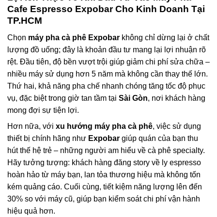
Cafe Espresso Expobar
Cho Kinh Doanh Tại
TP.HCM
Chọn
máy pha cà phê Expobar
không chỉ dừng lại ở chất
lượng đồ uống; đây là khoản đầu tư mang lại lợi nhuận rõ
rệt. Đầu tiên, độ bền vượt trội giúp giảm chi phí sửa chữa –
nhiều máy sử dụng hơn 5 năm mà không cần thay thế lớn.
Thứ hai, khả năng pha chế nhanh chóng tăng tốc độ phục
vụ, đặc biệt trong giờ tan tầm tại
Sài Gòn
, nơi khách hàng
mong đợi sự tiện lợi.
Hơn nữa, với
xu hướng máy pha cà phê
, việc sử dụng
thiết bị chính hãng như
Expobar
giúp quán của bạn thu
hút thế hệ trẻ – những người am hiểu về cà phê specialty.
Hãy tưởng tượng: khách hàng đăng story về ly espresso
hoàn hảo từ máy bạn, lan tỏa thương hiệu mà không tốn
kém quảng cáo. Cuối cùng, tiết kiệm năng lượng lên đến
30% so với máy cũ, giúp bạn kiểm soát chi phí vận hành
hiệu quả hơn.