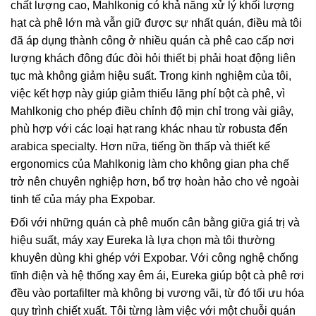
chất lượng cao, Mahlkonig có khả năng xử lý khối lượng
hạt cà phê lớn mà vẫn giữ được sự nhất quán, điều mà tôi
đã áp dụng thành công ở nhiều quán cà phê cao cấp nơi
lượng khách đông đúc đòi hỏi thiết bị phải hoạt động liên
tục mà không giảm hiệu suất. Trong kinh nghiệm của tôi,
việc kết hợp này giúp giảm thiểu lãng phí bột cà phê, vì
Mahlkonig cho phép điều chỉnh độ mịn chỉ trong vài giây,
phù hợp với các loại hạt rang khác nhau từ robusta đến
arabica specialty. Hơn nữa, tiếng ồn thấp và thiết kế
ergonomics của Mahlkonig làm cho không gian pha chế
trở nên chuyên nghiệp hơn, bổ trợ hoàn hảo cho vẻ ngoài
tinh tế của máy pha Expobar.
Đối với những quán cà phê muốn cân bằng giữa giá trị và
hiệu suất, máy xay Eureka là lựa chọn mà tôi thường
khuyên dùng khi ghép với Expobar. Với công nghệ chống
tĩnh điện và hệ thống xay êm ái, Eureka giúp bột cà phê rơi
đều vào portafilter mà không bị vương vãi, từ đó tối ưu hóa
quy trình chiết xuất. Tôi từng làm việc với một chuỗi quán