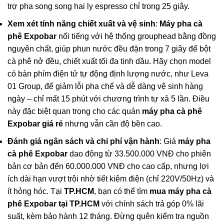
trợ pha song song hai ly espresso chỉ trong 25 giây.
Xem xét tính năng chiết xuất và vệ sinh
:
Máy pha cà
phê Expobar
nổi tiếng với hệ thống grouphead bằng đồng
nguyên chất, giúp phun nước đều đặn trong 7 giây để bột
cà phê nở đều, chiết xuất tối đa tinh dầu. Hãy chọn model
có bàn phím điện tử tự động định lượng nước, như Leva
01 Group, để giảm lỗi pha chế và dễ dàng vệ sinh hàng
ngày – chỉ mất 15 phút với chương trình tự xả 5 lần. Điều
này đặc biệt quan trọng cho các quán
máy pha cà phê
Expobar giá rẻ
nhưng vẫn cần độ bền cao.
Đánh giá ngân sách và chi phí vận hành
: Giá
máy pha
cà phê Expobar
dao động từ 33.500.000 VNĐ cho phiên
bản cơ bản đến 60.000.000 VNĐ cho cao cấp, nhưng lợi
ích dài hạn vượt trội nhờ tiết kiệm điện (chỉ 220V/50Hz) và
ít hỏng hóc. Tại
TP.HCM
, bạn có thể tìm
mua máy pha cà
phê Expobar tại TP.HCM
với chính sách trả góp 0% lãi
suất, kèm bảo hành 12 tháng. Đừng quên kiểm tra nguồn