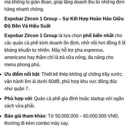
mà không lo gián đoạn, giúp tăng doanh thu từ những đơn
hàng nhanh chóng.
Expobar Zircon 1 Group
– Sự Kết Hợp Hoàn Hảo Giữa
Độ Bền Và Hiệu Suất
Expobar Zircon 1 Group
là lựa chọn
phổ biến nhất
cho
các quán cà phê kinh doanh ổn định, nhờ nồi hơi đồng 6 lít
kháng khuẩn tự nhiên. Máy hỗ trợ pha espresso,
americano hay thậm chí là trà sữa nóng, đa năng cho
menu phong phú.
Ưu điểm nổi bật
: Thiết kế thép không gỉ chống trầy xước,
vận hành êm ái dưới 60dB, phù hợp khu vực đông đúc
như quận 7.
Phù hợp với
: Quán cà phê gia đình hoặc startup với ngân
sách vừa phải.
Báo giá tham khảo
: Từ 50.000.000 – 60.000.000 VNĐ,
thường đi kèm combo máy xay.