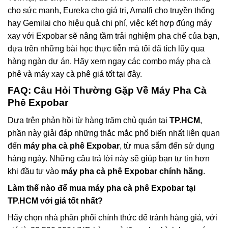
cho sức mạnh, Eureka cho giá trị, Amalfi cho truyền thống
hay Gemilai cho hiệu quả chi phí, việc kết hợp đúng máy
xay với Expobar sẽ nâng tầm trải nghiệm pha chế của bạn,
dựa trên những bài học thực tiễn mà tôi đã tích lũy qua
hàng ngàn dự án. Hãy xem ngay các combo máy pha cà
phê và máy xay cà phê giá tốt tại đây.
FAQ: Câu Hỏi Thường Gặp Về Máy Pha Cà
Phê Expobar
Dựa trên phản hồi từ hàng trăm chủ quán tại
TP.HCM
,
phần này giải đáp những thắc mắc phổ biến nhất liên quan
đến
máy pha cà phê Expobar
, từ mua sắm đến sử dụng
hàng ngày. Những câu trả lời này sẽ giúp bạn tự tin hơn
khi đầu tư vào
máy pha cà phê Expobar chính hãng
.
Làm thế nào để mua máy pha cà phê Expobar tại
TP.HCM với giá tốt nhất?
Hãy chọn nhà phân phối chính thức để tránh hàng giả, với