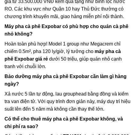
giá từ 33.500.000 VNĐ kèm quà tặng như bình lọc nước
RO. Các khu vực như Quận 10 hay Thủ Đức thường có
chương trình khuyến mãi, giao hàng miễn phí nội thành.
Máy pha cà phê Expobar có phù hợp cho quán cà phê
nhỏ không?
Hoàn toàn phù hợp! Model 1 group như Megacrem chỉ
chiếm 0.5m², pha 120 ly/giờ, lý tưởng cho
máy pha cà
phê Expobar giá rẻ
dưới 50 triệu, giúp quán nhỏ cạnh
tranh với chuỗi lớn.
Bảo dưỡng máy pha cà phê Expobar cần làm gì hàng
ngày?
Xả nước 5 lần tự động, lau grouphead bằng đồng và kiểm
tra van điện tử. Với quy trình đơn giản này, máy duy trì hiệu
suất lên đến 5 năm mà không cần thay thế lớn.
Có thể cho thuê máy pha cà phê Expobar không, và
chi phí ra sao?