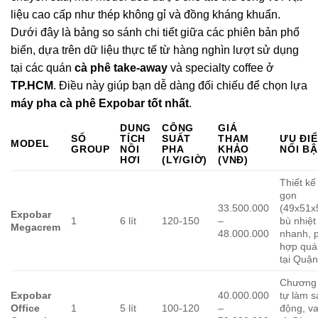
liệu cao cấp như thép không gỉ và đồng kháng khuẩn.
Dưới đây là bảng so sánh chi tiết giữa các phiên bản phổ
biến, dựa trên dữ liệu thực tế từ hàng nghìn lượt sử dụng
tại các quán
cà phê take-away
và specialty coffee ở
TP.HCM
. Điều này giúp bạn dễ dàng đối chiếu để chọn lựa
máy pha cà phê Expobar tốt nhất
.
DUNG
CÔNG
GIÁ
SỐ
TÍCH
SUẤT
THAM
ƯU ĐI
MODEL
GROUP
NỒI
PHA
KHẢO
NỔI B
HƠI
(LY/GIỜ)
(VNĐ)
Thiết kế
gọn
33.500.000
(49x51x
Expobar
1
6 lít
120-150
–
bù nhiệt
Megacrem
48.000.000
nhanh, 
hợp quá
tại Quận
Chương 
Expobar
40.000.000
tự làm s
Office
1
5 lít
100-120
–
động, va