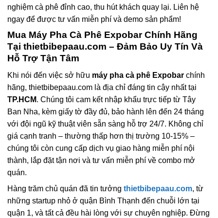
nghiệm cà phê đỉnh cao, thu hút khách quay lại. Liên hệ
ngay để được tư vấn miễn phí và demo sản phẩm!
Mua
Máy Pha Cà Phê Expobar
Chính Hãng
Tại thietbibepaau.com – Đảm Bảo Uy Tín Và
Hỗ Trợ Tận Tâm
Khi nói đến việc sở hữu
máy pha cà phê Expobar
chính
hãng, thietbibepaau.com là địa chỉ đáng tin cậy nhất tại
TP.HCM
. Chúng tôi cam kết nhập khẩu trực tiếp từ Tây
Ban Nha, kèm giấy tờ đầy đủ, bảo hành lên đến 24 tháng
với đội ngũ kỹ thuật viên sẵn sàng hỗ trợ 24/7. Không chỉ
giá cạnh tranh – thường thấp hơn thị trường 10-15% –
chúng tôi còn cung cấp dịch vụ giao hàng miễn phí nội
thành, lắp đặt tận nơi và tư vấn miễn phí về combo mở
quán.
Hàng trăm chủ quán đã tin tưởng
thietbibepaau.com
, từ
những startup nhỏ ở quận Bình Thạnh đến chuỗi lớn tại
quận 1, và tất cả đều hài lòng với sự chuyên nghiệp. Đừng