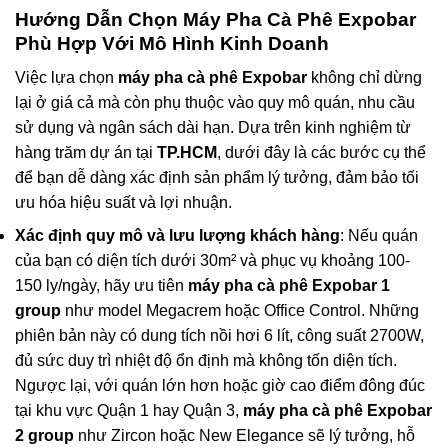
Hướng Dẫn Chọn
Máy Pha Cà Phê Expobar
Phù Hợp Với Mô Hình Kinh Doanh
Việc lựa chọn
máy pha cà phê Expobar
không chỉ dừng
lại ở giá cả mà còn phụ thuộc vào quy mô quán, nhu cầu
sử dụng và ngân sách dài hạn. Dựa trên kinh nghiệm từ
hàng trăm dự án tại
TP.HCM
, dưới đây là các bước cụ thể
để bạn dễ dàng xác định sản phẩm lý tưởng, đảm bảo tối
ưu hóa hiệu suất và lợi nhuận.
Xác định quy mô và lưu lượng khách hàng
: Nếu quán
của bạn có diện tích dưới 30m² và phục vụ khoảng 100-
150 ly/ngày, hãy ưu tiên
máy pha cà phê Expobar 1
group
như model Megacrem hoặc Office Control. Những
phiên bản này có dung tích nồi hơi 6 lít, công suất 2700W,
đủ sức duy trì nhiệt độ ổn định mà không tốn diện tích.
Ngược lại, với quán lớn hơn hoặc giờ cao điểm đông đúc
tại khu vực Quận 1 hay Quận 3,
máy pha cà phê Expobar
2 group
như Zircon hoặc New Elegance sẽ lý tưởng, hỗ