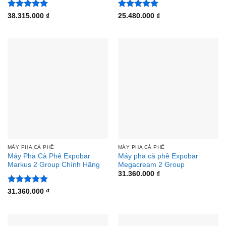
Được xếp
Được xếp
38.315.000
₫
25.480.000
₫
hạng
5
5
hạng
4.88
sao
5 sao
MÁY PHA CÀ PHÊ
MÁY PHA CÀ PHÊ
Máy Pha Cà Phê Expobar
Máy pha cà phê Expobar
Markus 2 Group Chính Hãng
Megacream 2 Group
31.360.000
₫
Được xếp
31.360.000
₫
hạng
4.88
5 sao