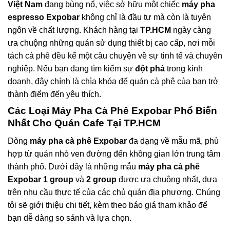
Việt Nam
đang bùng nổ, việc sở hữu một chiếc
máy pha
espresso Expobar
không chỉ là đầu tư mà còn là tuyên
ngôn về chất lượng. Khách hàng tại
TP.HCM
ngày càng
ưa chuộng những quán sử dụng thiết bị cao cấp, nơi mỗi
tách cà phê đều kể một câu chuyện về sự tinh tế và chuyên
nghiệp. Nếu bạn đang tìm kiếm sự
đột phá
trong kinh
doanh, đây chính là chìa khóa để quán cà phê của bạn trở
thành điểm đến yêu thích.
Các Loại
Máy Pha Cà Phê Expobar
Phổ Biến
Nhất Cho Quán Cafe Tại
TP.HCM
Dòng
máy pha cà phê Expobar
đa dạng về mẫu mã, phù
hợp từ quán nhỏ ven đường đến không gian lớn trung tâm
thành phố. Dưới đây là những mẫu
máy pha cà phê
Expobar 1 group
và
2 group
được ưa chuộng nhất, dựa
trên nhu cầu thực tế của các chủ quán địa phương. Chúng
tôi sẽ giới thiệu chi tiết, kèm theo báo giá tham khảo để
bạn dễ dàng so sánh và lựa chọn.