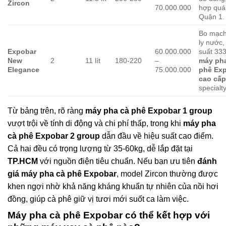
Zircon
70.000.000
hợp quá
Quận 1.
Bo mạch
ly nước,
Expobar
60.000.000
suất 33
New
2
11 lít
180-220
–
máy ph
Elegance
75.000.000
phê Ex
cao cấ
specialty
Từ bảng trên, rõ ràng
máy pha cà phê Expobar 1 group
vượt trội về tính di động và chi phí thấp, trong khi
máy pha
cà phê Expobar 2 group
dẫn đầu về hiệu suất cao điểm.
Cả hai đều có trọng lượng từ 35-60kg, dễ lắp đặt tại
TP.HCM
với nguồn điện tiêu chuẩn. Nếu bạn ưu tiên
đánh
giá máy pha cà phê Expobar
, model Zircon thường được
khen ngợi nhờ khả năng kháng khuẩn tự nhiên của nồi hơi
đồng, giúp cà phê giữ vị tươi mới suốt ca làm việc.
Máy pha cà phê Expobar có thể kết hợp với