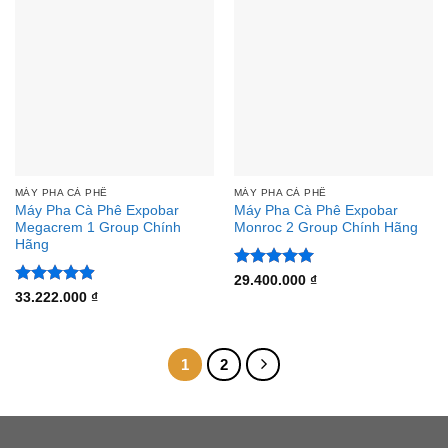
MÁY PHA CÀ PHÊ
MÁY PHA CÀ PHÊ
Máy Pha Cà Phê Expobar
Máy Pha Cà Phê Expobar
Megacrem 1 Group Chính
Monroc 2 Group Chính Hãng
Hãng
Được xếp
29.400.000
₫
hạng
5
5
Được xếp
33.222.000
₫
sao
hạng
4.88
5 sao
1
2