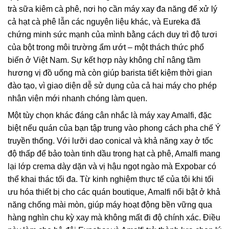
trà sữa kiêm cà phê, nơi họ cần máy xay đa năng để xử lý
cả hạt cà phê lẫn các nguyên liệu khác, và Eureka đã
chứng minh sức mạnh của mình bằng cách duy trì độ tươi
của bột trong môi trường ẩm ướt – một thách thức phổ
biến ở Việt Nam. Sự kết hợp này không chỉ nâng tầm
hương vị đồ uống mà còn giúp barista tiết kiệm thời gian
đào tạo, vì giao diện dễ sử dụng của cả hai máy cho phép
nhân viên mới nhanh chóng làm quen.
Một tùy chọn khác đáng cân nhắc là máy xay Amalfi, đặc
biệt nếu quán của bạn tập trung vào phong cách pha chế Ý
truyền thống. Với lưỡi dao conical và khả năng xay ở tốc
độ thấp để bảo toàn tinh dầu trong hạt cà phê, Amalfi mang
lại lớp crema dày dặn và vị hậu ngọt ngào mà Expobar có
thể khai thác tối đa. Từ kinh nghiệm thực tế của tôi khi tối
ưu hóa thiết bị cho các quán boutique, Amalfi nổi bật ở khả
năng chống mài mòn, giúp máy hoạt động bền vững qua
hàng nghìn chu kỳ xay mà không mất đi độ chính xác. Điều