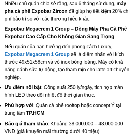
Nhiều chủ quán chia sẻ rằng, sau 6 tháng sử dụng,
máy
pha cà phê Expobar Zircon
đã giúp họ tiết kiệm 20% chi
phí bảo trì so với các thương hiệu khác.
Expobar Megacrem 1 Group
– Dòng
Máy Pha Cà Phê
Expobar
Cao Cấp Cho Không Gian Sang Trọng
Nếu quán của bạn hướng đến phong cách luxury,
Expobar Megacrem 1 Group
sẽ là điểm nhấn với kích
thước 49x51x58cm và vỏ inox bóng loáng. Máy có khả
năng đánh sữa tự động, tạo foam mịn cho latte art chuyên
nghiệp.
Ưu điểm nổi bật
: Công suất 250 ly/ngày, tích hợp màn
hình LED theo dõi nhiệt độ thời gian thực.
Phù hợp với
: Quán cà phê rooftop hoặc concept Ý tại
trung tâm
TP.HCM
.
Báo giá tham khảo
: Khoảng 38.000.000 – 48.000.000
VNĐ (giá khuyến mãi thường dưới 40 triệu).