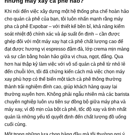
những máy xay cà phê nào?
Khi nói đến việc xây dựng một hệ thống pha chế hoàn hảo
cho quán cà phê của bạn, tôi luôn nhấn mạnh rằng máy
pha cà phê Expobar – với thiết kế bền bỉ, khả năng kiểm
soát nhiệt độ chính xác và áp suất ổn định – cần được
ghép đôi với một máy xay hạt cà phê chất lượng cao để
đạt được hương vị espresso đậm đà, lớp crema mịn màng
và sự cân bằng hoàn hảo giữa vị chua, ngọt, đắng. Qua
hơn hai thập kỷ làm việc với vô số quán cà phê từ nhỏ lẻ
đến chuỗi lớn, tôi đã chứng kiến cách mà việc chọn máy
xay phù hợp có thể biến một tách cà phê thông thường
thành trải nghiệm đỉnh cao, giúp khách hàng quay lại
thường xuyên hơn. Không phải ngẫu nhiên mà các barista
chuyên nghiệp luôn ưu tiên sự đồng bộ giữa máy pha và
máy xay, vì độ mịn của bột cà phê, tốc độ xay và tính nhất
quán là những yếu tố quyết định đến chất lượng đồ uống
cuối cùng.
Một trong những lựa chọn hàng đầu mà tôi thường gợi ý