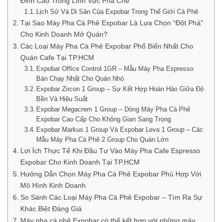
Đỉnh Cao Trong Lĩnh Vực Pha Chế
Lịch Sử Và Di Sản Của Expobar Trong Thế Giới Cà Phê
Tại Sao Máy Pha Cà Phê Expobar Là Lựa Chọn “Đột Phá”
Cho Kinh Doanh Mở Quán?
Các Loại Máy Pha Cà Phê Expobar Phổ Biến Nhất Cho
Quán Cafe Tại TP.HCM
Expobar Office Control 1GR – Mẫu Máy Pha Espresso
Bán Chạy Nhất Cho Quán Nhỏ
Expobar Zircon 1 Group – Sự Kết Hợp Hoàn Hảo Giữa Độ
Bền Và Hiệu Suất
Expobar Megacrem 1 Group – Dòng Máy Pha Cà Phê
Expobar Cao Cấp Cho Không Gian Sang Trọng
Expobar Markus 1 Group Và Expobar Leva 1 Group – Các
Mẫu Máy Pha Cà Phê 2 Group Cho Quán Lớn
Lợi Ích Thực Tế Khi Đầu Tư Vào Máy Pha Cafe Espresso
Expobar Cho Kinh Doanh Tại TP.HCM
Hướng Dẫn Chọn Máy Pha Cà Phê Expobar Phù Hợp Với
Mô Hình Kinh Doanh
So Sánh Các Loại Máy Pha Cà Phê Expobar – Tìm Ra Sự
Khác Biệt Đáng Giá
Máy pha cà phê Expobar có thể kết hợp với những máy