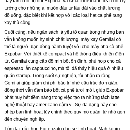
này làm cho bộ đôi Expobar và Amalfi trở thành lựa chọn lý
tưởng cho những ai muốn đầu tư lâu dài vào chất lượng
đồ uống, đặc biệt khi kết hợp với các loại hạt cà phê rang
xay thủ công.
Cuối cùng, nếu ngân sách là yếu tố quan trọng nhưng bạn
vẫn không muốn hy sinh chất lượng, máy xay Gemilai có
thể là người bạn đồng hành tuyệt vời cho máy pha cà phê
Expobar. Với thiết kế compact và hệ thống điều khiển điện
tử, Gemilai cung cấp độ mịn bột ổn định, phù hợp cho cả
espresso lẫn cappuccino, mà tôi đã thấy hiệu quả ở nhiều
quán startup. Trong suốt sự nghiệp, tôi nhận ra rằng
Gemilai giúp giảm chi phí bảo trì nhờ cấu trúc đơn giản,
đồng thời vẫn đảm bảo bột cà phê tươi mới, giúp Expobar
phát huy hết tiềm năng trong việc tạo ra những tách latte
nghệ thuật hay americano đậm vị. Sự đa dạng này cho
phép bạn linh hoạt tùy chỉnh theo quy mô quán, từ nhỏ gọn
đến chuyên nghiệp.
Tóm lại, dù chọn Fiorenzato cho sự linh hoạt, Mahlkonig