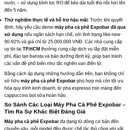
nước – sử dụng bình lọc RO để kéo dài tuổi thọ nồi hơi lên
đến 5 năm.
Thử nghiệm thực tế và hỗ trợ hậu mãi
: Trước khi quyết
định, hãy yêu cầu demo
máy pha cà phê Expobar đã qua
sử dụng
nếu ngân sách hạn chế, với tình trạng like-new
90-92% và giá chỉ từ 25.000.000 VNĐ. Các nhà cung cấp
uy tín tại
TP.HCM
thường cung cấp dịch vụ lắp đặt miễn
phí, đào tạo barista và bảo dưỡng định kỳ, giúp bạn tránh
các vấn đề phổ biến như tắc nghẽn van điện tử.
Bằng cách áp dụng những hướng dẫn trên, bạn không chỉ
sở hữu
máy pha cà phê Expobar
phù hợp mà còn tối ưu
hóa quy trình kinh doanh, từ pha espresso mịn màng đến
cappuccino bọt sữa hoàn hảo.
So Sánh Các Loại
Máy Pha Cà Phê Expobar
–
Tìm Ra Sự Khác Biệt Đáng Giá
Máy pha cà phê Expobar
đa dạng từ dòng cơ bản đến
chuyên sâu, mỗi model đều được chế tác thủ công với vật