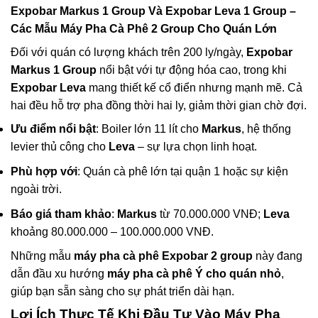
Expobar Markus 1 Group
Và
Expobar Leva 1 Group
–
Các Mẫu
Máy Pha Cà Phê 2 Group
Cho Quán Lớn
Đối với quán có lượng khách trên 200 ly/ngày,
Expobar
Markus 1 Group
nổi bật với tự động hóa cao, trong khi
Expobar Leva
mang thiết kế cổ điển nhưng mạnh mẽ. Cả
hai đều hỗ trợ pha đồng thời hai ly, giảm thời gian chờ đợi.
Ưu điểm nổi bật
: Boiler lớn 11 lít cho
Markus
, hệ thống
levier thủ công cho
Leva
– sự lựa chọn linh hoạt.
Phù hợp với
: Quán cà phê lớn tại quận 1 hoặc sự kiện
ngoài trời.
Báo giá tham khảo
:
Markus
từ 70.000.000 VNĐ;
Leva
khoảng 80.000.000 – 100.000.000 VNĐ.
Những mẫu
máy pha cà phê Expobar 2 group
này đang
dẫn đầu xu hướng
máy pha cà phê Ý cho quán nhỏ
,
giúp bạn sẵn sàng cho sự phát triển dài hạn.
Lợi Ích Thực Tế Khi Đầu Tư Vào
Máy Pha