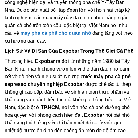
công nghệ hiện đại và truyền thống pha chế Ý-Tây Ban
Nha. Được sản xuất bởi tập đoàn lớn với hơn hai thập kỷ
kinh nghiệm, các mẫu máy này đã chinh phục hàng ngàn
quán cà phê trên toàn cầu, đặc biệt tại Việt Nam nơi nhu
cầu về
máy pha cà phê cho quán nhỏ
đang tăng vọt theo
xu hướng gần đây.
Lịch Sử Và Di Sản Của
Expobar
Trong Thế Giới Cà Phê
Thương hiệu
Expobar
ra đời từ những năm 1980 tại Tây
Ban Nha, nhanh chóng vươn lên vị thế dẫn đầu nhờ cam
kết về độ bền và hiệu suất. Những chiếc
máy pha cà phê
espresso chuyên nghiệp Expobar
được chế tác từ thép
không gỉ cao cấp, đảm bảo vệ sinh an toàn thực phẩm và
khả năng vận hành liên tục mà không lo hỏng hóc. Tại Việt
Nam, đặc biệt ở
TP.HCM
, nơi văn hóa cà phê đường phố
hòa quyện với phong cách hiện đại,
Expobar
nổi bật nhờ
khả năng thích ứng với khí hậu nhiệt đới – từ việc giữ
nhiệt độ nước ổn định đến chống ăn mòn do độ ẩm cao.