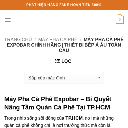
Bỏ
PHÁT HIỆN HÀNG FAKE HOÀN TIỀN 300%
qua
nội
0
dung
TRANG CHỦ
/
MÁY PHA CÀ PHÊ
/
MÁY PHA CÀ PHÊ
EXPOBAR CHÍNH HÃNG | THIẾT BỊ BẾP Á ÂU TOÀN
CẦU
LỌC
Máy Pha Cà Phê Expobar
– Bí Quyết
Nâng Tầm Quán Cà Phê Tại TP.HCM
Trong nhịp sống sôi động của
TP.HCM
, nơi mà những
quán cà phê không chỉ là nơi thưởng thức mà còn là