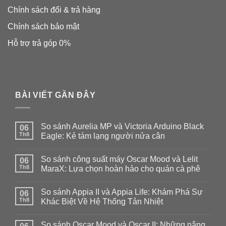
Chính sách đổi & trả hàng
Chính sách bảo mật
Hỗ trợ trả góp 0%
BÀI VIẾT GẦN ĐÂY
So sánh Aurelia MP và Victoria Arduino Black
06
Th8
Eagle: Kẻ tám lạng người nửa cân
Không
có
So sánh công suất máy Oscar Mood và Lelit
06
bình
luận
Th8
MaraX: Lựa chọn hoàn hảo cho quán cà phê
ở
So
Không
sánh
có
So sánh Appia II và Appia Life: Khám Phá Sự
Aurelia
06
bình
MP
luận
Th8
Khác Biệt Về Hệ Thống Tản Nhiệt
và
ở
Victoria
So
Không
Arduino
sánh
có
So sánh Oscar Mood và Oscar II: Những nâng
Black
công
bình