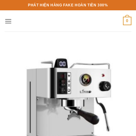
Bỏ
PHÁT HIỆN HÀNG FAKE HOÀN TIỀN 300%
qua
nội
0
dung