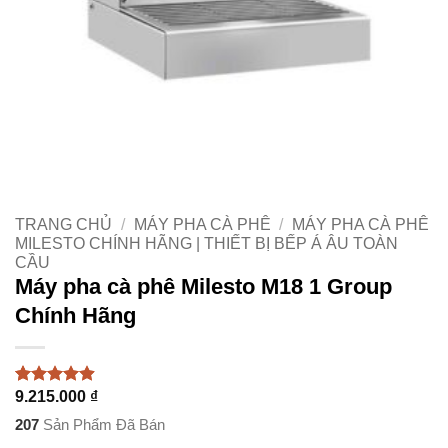
TRANG CHỦ
/
MÁY PHA CÀ PHÊ
/
MÁY PHA CÀ PHÊ
MILESTO CHÍNH HÃNG | THIẾT BỊ BẾP Á ÂU TOÀN
CẦU
Máy pha cà phê Milesto M18 1 Group
Chính Hãng
9.215.000
₫
4.87
63
trên 5
dựa trên
207
Sản Phẩm Đã Bán
đánh giá