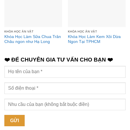
KHÓA HỌC ĂN VẶT
KHÓA HỌC ĂN VẶT
Khóa Học Làm Sữa Chua Trân
Khóa Học Làm Kem Xôi Dừa
Châu ngon như Hạ Long
Ngon Tại TPHCM
❤️ ĐỂ CHUYÊN GIA TƯ VẤN CHO BẠN ❤️