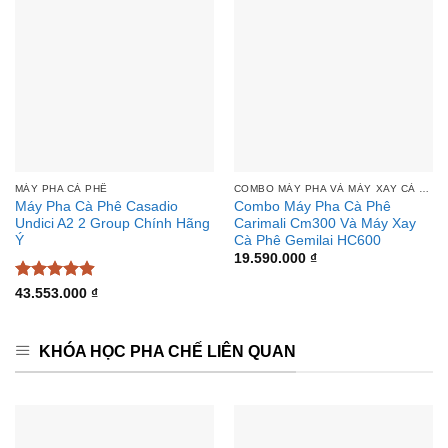
MÁY PHA CÀ PHÊ
COMBO MÁY PHA VÀ MÁY XAY CÀ PHÊ
Máy Pha Cà Phê Casadio
Combo Máy Pha Cà Phê
Undici A2 2 Group Chính Hãng
Carimali Cm300 Và Máy Xay
Ý
Cà Phê Gemilai HC600
19.590.000
₫
Được xếp
43.553.000
₫
hạng
4.88
5 sao
KHÓA HỌC PHA CHẾ LIÊN QUAN