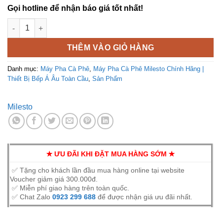
Gọi hotline để nhận báo giá tốt nhất!
Máy pha cà phê Milesto M18 1 Group Chính Hãng số lượng
THÊM VÀO GIỎ HÀNG
Danh mục:
Máy Pha Cà Phê
,
Máy Pha Cà Phê Milesto Chính Hãng |
Thiết Bị Bếp Á Âu Toàn Cầu
,
Sản Phẩm
Milesto
✭ ƯU ĐÃI KHI ĐẶT MUA HÀNG SỚM ✭
✅ Tặng cho khách lần đầu mua hàng online tại website
Voucher giảm giá 300.000đ.
✅ Miễn phí giao hàng trên toàn quốc.
✅ Chat Zalo
0923 299 688
để được nhận giá ưu đãi nhất.