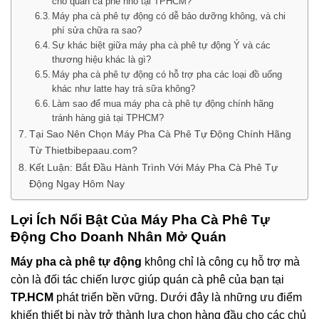
cho quán cà phê nhỏ tại TPHCM?
Máy pha cà phê tự động có dễ bảo dưỡng không, và chi
phí sửa chữa ra sao?
Sự khác biệt giữa máy pha cà phê tự động Ý và các
thương hiệu khác là gì?
Máy pha cà phê tự động có hỗ trợ pha các loại đồ uống
khác như latte hay trà sữa không?
Làm sao để mua máy pha cà phê tự động chính hãng
tránh hàng giả tại TPHCM?
Tại Sao Nên Chọn Máy Pha Cà Phê Tự Động Chính Hãng
Từ Thietbibepaau.com?
Kết Luận: Bắt Đầu Hành Trình Với Máy Pha Cà Phê Tự
Động Ngay Hôm Nay
Lợi Ích Nổi Bật Của
Máy Pha Cà Phê Tự
Động
Cho Doanh Nhân Mở Quán
Máy pha cà phê tự động
không chỉ là công cụ hỗ trợ mà
còn là đối tác chiến lược giúp quán cà phê của bạn tại
TP.HCM
phát triển bền vững. Dưới đây là những ưu điểm
khiến thiết bị này trở thành lựa chọn hàng đầu cho các chủ