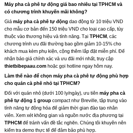
Máy pha cà phê tự động giá bao nhiêu tại TPHCM và
có chương trình khuyến mãi không?
Giá
máy pha cà phê tự động
dao động từ 10 triệu VND
cho mẫu cơ bản đến 150 triệu VND cho loại cao cấp, tùy
thuộc vào thương hiệu và tính năng. Tại
TPHCM
, các
chương trình ưu đãi thường bao gồm giảm 10-15% cho
khách mua kèm phụ kiện, cộng thêm lắp đặt miễn phí. Để
nhận báo giá chính xác và ưu đãi mới nhất, truy cập
thietbibepaau.com
hoặc gọi hotline ngay hôm nay.
Làm thế nào để chọn máy pha cà phê tự động phù hợp
cho quán cà phê nhỏ tại TPHCM?
Đối với quán nhỏ (dưới 100 ly/ngày), ưu tiên
máy pha cà
phê tự động 1 group
compact như Breville, tập trung vào
tính năng tự động hóa để giảm thời gian đào tạo nhân
viên. Xem xét không gian và nguồn nước địa phương tại
TPHCM
để tránh vấn đề tắc nghẽn. Chúng tôi khuyên nên
kiểm tra demo thực tế để đảm bảo phù hợp.