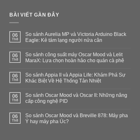
BÀI VIẾT GẦN ĐÂY
So sánh Aurelia MP và Victoria Arduino Black
06
Th8
Eagle: Kẻ tám lạng người nửa cân
Không
có
So sánh công suất máy Oscar Mood và Lelit
06
bình
luận
Th8
MaraX: Lựa chọn hoàn hảo cho quán cà phê
ở
So
Không
sánh
có
So sánh Appia II và Appia Life: Khám Phá Sự
Aurelia
06
bình
MP
luận
Th8
Khác Biệt Về Hệ Thống Tản Nhiệt
và
ở
Victoria
So
Không
Arduino
sánh
có
So sánh Oscar Mood và Oscar II: Những nâng
Black
công
06
bình
Eagle:
suất
luận
Th8
cấp công nghệ PID
Kẻ
máy
ở
tám
Oscar
So
Không
lạng
Mood
sánh
có
So sánh Oscar Mood và Breville 878: Máy pha
người
và
Appia
06
bình
nửa
Lelit
II
luận
Th8
Ý hay máy pha Úc?
cân
MaraX:
và
ở
Lựa
Appia
So
Không
chọn
Life:
sánh
có
hoàn
Khám
Oscar
bình
hảo
Phá
Mood
luận