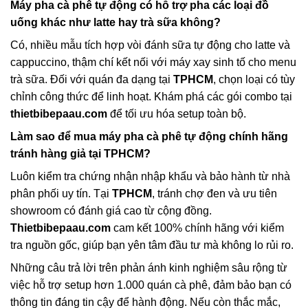
Máy pha cà phê tự động có hỗ trợ pha các loại đồ
uống khác như latte hay trà sữa không?
Có, nhiều mẫu tích hợp vòi đánh sữa tự động cho latte và
cappuccino, thậm chí kết nối với máy xay sinh tố cho menu
trà sữa. Đối với quán đa dạng tại
TPHCM
, chọn loại có tùy
chỉnh công thức để linh hoạt. Khám phá các gói combo tại
thietbibepaau.com
để tối ưu hóa setup toàn bộ.
Làm sao để mua máy pha cà phê tự động chính hãng
tránh hàng giả tại TPHCM?
Luôn kiểm tra chứng nhận nhập khẩu và bảo hành từ nhà
phân phối uy tín. Tại
TPHCM
, tránh chợ đen và ưu tiên
showroom có đánh giá cao từ cộng đồng.
Thietbibepaau.com
cam kết 100% chính hãng với kiểm
tra nguồn gốc, giúp bạn yên tâm đầu tư mà không lo rủi ro.
Những câu trả lời trên phản ánh kinh nghiệm sâu rộng từ
việc hỗ trợ setup hơn 1.000 quán cà phê, đảm bảo bạn có
thông tin đáng tin cậy để hành động. Nếu còn thắc mắc,