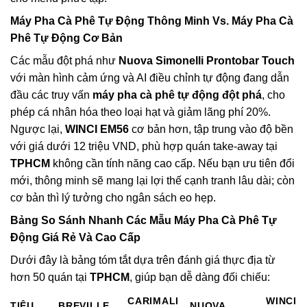
Máy Pha Cà Phê Tự Động Thông Minh Vs. Máy Pha Cà
Phê Tự Động Cơ Bản
Các mẫu đột phá như
Nuova Simonelli Prontobar Touch
với màn hình cảm ứng và AI điều chỉnh tự động đang dẫn
đầu các truy vấn
máy pha cà phê tự động đột phá
, cho
phép cá nhân hóa theo loại hạt và giảm lãng phí 20%.
Ngược lại,
WINCI EM56
cơ bản hơn, tập trung vào độ bền
với giá dưới 12 triệu VND, phù hợp quán take-away tại
TPHCM
không cần tính năng cao cấp. Nếu bạn ưu tiên đổi
mới, thông minh sẽ mang lại lợi thế cạnh tranh lâu dài; còn
cơ bản thì lý tưởng cho ngân sách eo hẹp.
Bảng So Sánh Nhanh Các Mẫu
Máy Pha Cà Phê Tự
Động Giá Rẻ
Và Cao Cấp
Dưới đây là bảng tóm tắt dựa trên đánh giá thực địa từ
hơn 50 quán tại
TPHCM
, giúp bạn dễ dàng đối chiếu:
CARIMALI
WINCI
TIÊU
BREVILLE
NUOVA