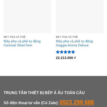
MÁY PHA CÀ PHÊ
MÁY PHA CÀ PHÊ
Máy pha cà phê tự động
Máy pha cà phê tự động
Carimali SilverTwin
Gaggia Anima Deluxe
Được xếp
22.213.000
₫
hạng
5
5
sao
TRUNG TÂM THIẾT BỊ BẾP Á ÂU TOÀN CẦU
0923 299 688
Số điện thoại tư vấn (Có Zalo)
: