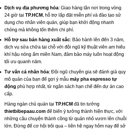
Dịch vụ địa phương hóa
: Giao hàng tận nơi trong vòng
24 giờ tại
TP.HCM
, hỗ trợ lắp đặt miễn phí và đào tạo sử
dụng cho nhân viên quán, giúp bạn khởi động nhanh
chóng mà không tốn thêm chi phí.
Hỗ trợ sau bán hàng xuất sắc
: Bảo hành lên đến 3 năm,
dịch vụ sửa chữa tại chỗ với đội ngũ kỹ thuật viên am hiểu
khí hậu nóng ẩm miền Nam, đảm bảo máy luôn hoạt động
tối ưu quanh năm.
Tư vấn cá nhân hóa
: Đội ngũ chuyên gia sẽ đánh giá quy
mô quán của bạn để gợi ý mẫu
máy pha espresso tự
động
phù hợp nhất, từ ngân sách hạn chế đến dự án cao
cấp.
Hàng ngàn chủ quán tại
TP.HCM
đã tin tưởng
thietbibepaau.com
để biến ý tưởng thành hiện thực, với
những câu chuyện thành công từ quán nhỏ vươn lên chuỗi
lớn. Đừng để cơ hội trôi qua – liên hệ ngay hôm nay để sở