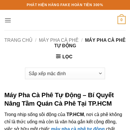
Bỏ
PHÁT HIỆN HÀNG FAKE HOÀN TIỀN 300%
qua
nội
0
dung
TRANG CHỦ
/
MÁY PHA CÀ PHÊ
/
MÁY PHA CÀ PHÊ
TỰ ĐỘNG
LỌC
Máy Pha Cà Phê Tự Động
– Bí Quyết
Nâng Tầm Quán Cà Phê Tại TP.HCM
Trong nhịp sống sôi động của
TP.HCM
, nơi cà phê không
chỉ là thức uống mà còn là văn hóa gắn kết cộng đồng,
việc sở hữu một chiếc
máy pha cà phê tự động
chất