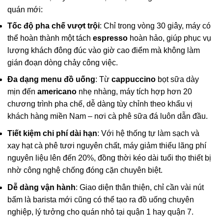
quán mới:
Tốc độ pha chế vượt trội
: Chỉ trong vòng 30 giây, máy có
thể hoàn thành một tách
espresso
hoàn hảo, giúp phục vụ
lượng khách đông đúc vào giờ cao điểm mà không làm
gián đoạn dòng chảy công việc.
Đa dạng menu đồ uống
: Từ
cappuccino
bọt sữa dày
mịn đến
americano
nhẹ nhàng, máy tích hợp hơn 20
chương trình pha chế, dễ dàng tùy chỉnh theo khẩu vị
khách hàng miền Nam – nơi cà phê sữa đá luôn dẫn đầu.
Tiết kiệm chi phí dài hạn
: Với hệ thống tự làm sạch và
xay hạt cà phê tươi nguyên chất, máy giảm thiểu lãng phí
nguyên liệu lên đến 20%, đồng thời kéo dài tuổi thọ thiết bị
nhờ công nghệ chống đóng cặn chuyên biệt.
Dễ dàng vận hành
: Giao diện thân thiện, chỉ cần vài nút
bấm là barista mới cũng có thể tạo ra đồ uống chuyên
nghiệp, lý tưởng cho quán nhỏ tại quận 1 hay quận 7.