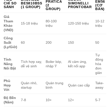
PRATICA
EM56
CHÍ SO
BES810BSS
SIMONELLI
(2
(CƠ
SÁNH
(1 GROUP)
PRONTOBAR
GROUP)
BẢN)
Giá
Tham
80-100
10-12
15-18 triệu
120-150 triệu
Khảo
triệu
triệu
(VND)
Công
Suất
60
200
150
50
(Ly/Giờ)
Tự
Tính
động
Tích hợp xay,
Boiler kép,
AI cảm ứng,
Năng
hóa
dễ vệ sinh
nhập Ý
kết nối app
Nổi Bật
đơn
giản
Phù
Quán nhỏ,
Quán trung
Take-
Hợp
Quán cao cấp
startup
bình
away
Với
Độ Bền
7-8
10+
12+
5-7
(Năm)