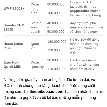
Công suất 150
Quán
80.000.000
tách/giờ, tích hợp
WMF 1500S+
trung
–
cappuccino
maker,
bình
100.000.000
tiết kiệm năng lượng.
Startup
40.000.000
Xay hạt tươi, pha
Gemilai CRM
kinh
–
americano
nhanh, dễ
3200B
doanh
50.000.000
vệ sinh hàng ngày.
Hỗ trợ 20+ đồ uống,
120.000.000
Necta Kalea
Quán
màn hình cảm ứng,
–
Plus
lớn
phù hợp chuỗi cà
150.000.000
phê.
90.000.000
Đánh sữa siêu mịn
Egro Next
Quán
–
cho
flat white
, vận
Quick Milk
specialty
110.000.000
hành êm ái 24/7.
Những mức giá này phản ánh giá trị đầu tư lâu dài, với
ROI nhanh chóng nhờ tăng doanh thu từ đồ uống chất
lượng cao. Tại
thietbibepaau.com
, bạn còn nhận thêm ưu
đãi như trả góp 0% và bộ kit bảo dưỡng miễn phí trong
năm đầu.