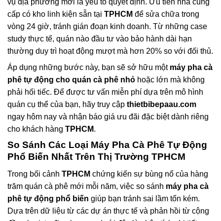
vụ địa phương mới là yếu tố quyết định. Ưu tiên nhà cung
cấp có kho linh kiện sẵn tại
TPHCM
để sửa chữa trong
vòng 24 giờ, tránh gián đoạn kinh doanh. Từ những case
study thực tế, quán nào đầu tư vào bảo hành dài hạn
thường duy trì hoạt động mượt mà hơn 20% so với đối thủ.
Áp dụng những bước này, bạn sẽ sở hữu một
máy pha cà
phê tự động cho quán cà phê nhỏ
hoặc lớn mà không
phải hối tiếc. Để được tư vấn miễn phí dựa trên mô hình
quán cụ thể của bạn, hãy truy cập
thietbibepaau.com
ngay hôm nay và nhận báo giá ưu đãi đặc biệt dành riêng
cho khách hàng
TPHCM
.
So Sánh Các Loại
Máy Pha Cà Phê Tự Động
Phổ Biến Nhất Trên Thị Trường TPHCM
Trong bối cảnh
TPHCM
chứng kiến sự bùng nổ của hàng
trăm quán cà phê mới mỗi năm, việc so sánh
máy pha cà
phê tự động phổ biến
giúp bạn tránh sai lầm tốn kém.
Dựa trên dữ liệu từ các dự án thực tế và phản hồi từ cộng