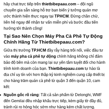
hãy chat trực tiếp trên
thietbibepaau.com
– đội ngũ
chuyên gia sẵn sàng hỗ trợ bạn biến ý tưởng quán mơ
ước thành hiện thực ngay tại
TPHCM
. Đừng chần chừ,
liên hệ ngay để nhận tư vấn miễn phí và bước đầu tiên
hướng tới thành công!
Tại Sao Nên Chọn
Máy Pha Cà Phê Tự Động
Chính Hãng Từ
Thietbibepaau.com
?
Giữa thị trường
TP.HCM
đầy rẫy hàng trôi nổi, việc đầu tư
vào
máy pha cà phê tự động
chính hãng không chỉ đảm
bảo độ bền mà còn mang lại sự yên tâm tuyệt đối cho hành
trình kinh doanh của bạn.
Thietbibepaau.com
tự hào là
địa chỉ uy tín với hơn thập kỷ kinh nghiệm cung cấp thiết bị
cho hàng trăm quán cà phê từ quận 3 đến quận 10, cam
kết:
Nguồn gốc rõ ràng
: Tất cả sản phẩm từ Delonghi, WMF
đến Gemilai đều nhập khẩu trực tiếp, kèm giấy tờ đầy đủ,
tránh rủi ro hỏng hóc sớm như hàng kém chất lượng.