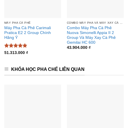
MÁY PHA CÀ PHÊ
COMBO MÁY PHA VÀ MÁY XAY CÀ PHÊ
Máy Pha Cà Phê Carimali
Combo Máy Pha Cà Phê
Pratica E2 2 Group Chính
Nuova Simonelli Appia II 2
Hãng Ý
Group Và Máy Xay Cà Phê
Gemilai HC 600
43.904.000
₫
Được xếp
51.313.000
₫
hạng
4.89
5 sao
KHÓA HỌC PHA CHẾ LIÊN QUAN