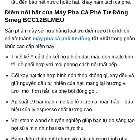
tắt, đèn báo hết nước hoặc hạt, khay hâm tách cà phê.
Điểm nổi bật của Máy Pha Cà Phê Tự Động
Smeg BCC12BLMEU
Sản phẩm này sở hữu hàng loạt ưu điểm vượt trội khiến
nó trở thành
máy pha cà phê tự động
tốt nhất
trong phân
khúc cao cấp hiện nay:
Thiết kế Ý cổ điển kết hợp hiện đại, màu đen matte tinh
tế, dễ phối hợp với mọi phong cách nội thất bếp.
Cối xay hạt tích hợp hình nón thép không gỉ, xay đều và
giữ nguyên dầu tự nhiên của hạt, mang lại hương vị
tươi mới hơn hẳn cà phê bột đóng gói.
Áp suất 19 bar mạnh mẽ tạo lớp crema hoàn hảo – dấu
hiệu của ly espresso chất lượng cao.
Vòi steam wand chuyên nghiệp giúp bạn tự do sáng tạo
bọt sữa mịn như barista thực thụ.
Bảng điều khiển một chạm với các chương trình pha