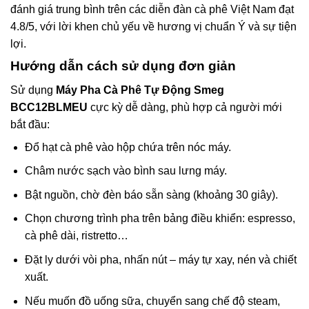
đánh giá trung bình trên các diễn đàn cà phê Việt Nam đạt
4.8/5, với lời khen chủ yếu về hương vị chuẩn Ý và sự tiện
lợi.
Hướng dẫn cách sử dụng đơn giản
Sử dụng
Máy Pha Cà Phê Tự Động Smeg
BCC12BLMEU
cực kỳ dễ dàng, phù hợp cả người mới
bắt đầu:
Đổ hạt cà phê vào hộp chứa trên nóc máy.
Châm nước sạch vào bình sau lưng máy.
Bật nguồn, chờ đèn báo sẵn sàng (khoảng 30 giây).
Chọn chương trình pha trên bảng điều khiển: espresso,
cà phê dài, ristretto…
Đặt ly dưới vòi pha, nhấn nút – máy tự xay, nén và chiết
xuất.
Nếu muốn đồ uống sữa, chuyển sang chế độ steam,