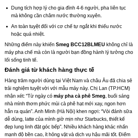
Dung tích hợp lý cho gia đình 4-6 người, pha liên tục
mà không cần châm nước thường xuyên.
An toàn tuyệt đối với cơ chế tự ngắt khi thiếu nước
hoặc quá nhiệt.
Những điểm này khiến
Smeg BCC12BLMEU
không chỉ là
máy pha chế mà còn là người bạn đồng hành lý tưởng cho
lối sống tinh tế.
Đánh giá từ khách hàng thực tế
Hàng trăm người dùng tại Việt Nam và châu Âu đã chia sẻ
trải nghiệm tuyệt vời với mẫu máy này. Chị Lan (TP.HCM)
nhận xét: “Từ ngày có
máy pha cà phê Smeg
, buổi sáng
nhà mình thơm phức mùi cà phê hạt mới xay, ngon hơn
hẳn ra quán”. Anh Minh (Hà Nội) khen ngợi: “Vòi đánh sữa
dễ dùng, latte của mình giờ mịn như Starbucks, thiết kế
đẹp lung linh đặt góc bếp”. Nhiều khách hàng khác nhấn
mạnh độ bền cao, ít hỏng vặt và dịch vụ hậu mãi tốt. Điểm