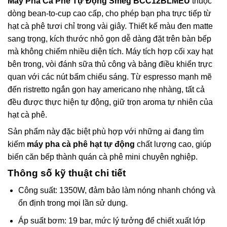
Máy Pha Cà Phê Tự Động Smeg BCC12BLMEU
thuộc
dòng bean-to-cup cao cấp, cho phép bạn pha trực tiếp từ
hạt cà phê tươi chỉ trong vài giây. Thiết kế màu đen matte
sang trọng, kích thước nhỏ gọn dễ dàng đặt trên bàn bếp
mà không chiếm nhiều diện tích. Máy tích hợp cối xay hạt
bên trong, vòi đánh sữa thủ công và bảng điều khiển trực
quan với các nút bấm chiếu sáng. Từ espresso mạnh mẽ
đến ristretto ngắn gọn hay americano nhẹ nhàng, tất cả
đều được thực hiện tự động, giữ trọn aroma tự nhiên của
hạt cà phê.
Sản phẩm này đặc biệt phù hợp với những ai đang tìm
kiếm
máy pha cà phê hạt tự động
chất lượng cao, giúp
biến căn bếp thành quán cà phê mini chuyên nghiệp.
Thông số kỹ thuật chi tiết
Công suất: 1350W, đảm bảo làm nóng nhanh chóng và
ổn định trong mọi lần sử dụng.
Áp suất bơm: 19 bar, mức lý tưởng để chiết xuất lớp