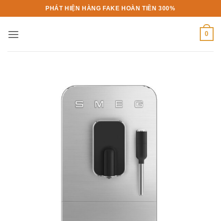
Bỏ
PHÁT HIỆN HÀNG FAKE HOÀN TIỀN 300%
qua
nội
0
dung