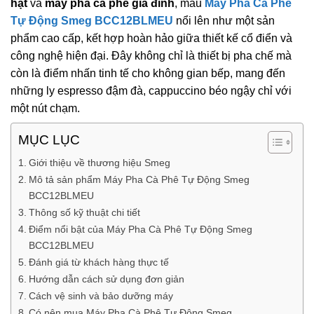
hạt
và
máy pha cà phê gia đình
, mẫu
Máy Pha Cà Phê
Tự Động Smeg BCC12BLMEU
nổi lên như một sản
phẩm cao cấp, kết hợp hoàn hảo giữa thiết kế cổ điển và
công nghệ hiện đại. Đây không chỉ là thiết bị pha chế mà
còn là điểm nhấn tinh tế cho không gian bếp, mang đến
những ly espresso đậm đà, cappuccino béo ngậy chỉ với
một nút chạm.
MỤC LỤC
Giới thiệu về thương hiệu Smeg
Mô tả sản phẩm Máy Pha Cà Phê Tự Động Smeg
BCC12BLMEU
Thông số kỹ thuật chi tiết
Điểm nổi bật của Máy Pha Cà Phê Tự Động Smeg
BCC12BLMEU
Đánh giá từ khách hàng thực tế
Hướng dẫn cách sử dụng đơn giản
Cách vệ sinh và bảo dưỡng máy
Có nên mua Máy Pha Cà Phê Tự Động Smeg