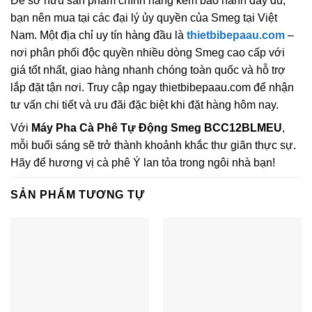
Để sở hữu sản phẩm chính hãng kèm bảo hành đầy đủ,
bạn nên mua tại các đại lý ủy quyền của Smeg tại Việt
Nam. Một địa chỉ uy tín hàng đầu là
thietbibepaau.com
–
nơi phân phối độc quyền nhiều dòng Smeg cao cấp với
giá tốt nhất, giao hàng nhanh chóng toàn quốc và hỗ trợ
lắp đặt tận nơi. Truy cập ngay thietbibepaau.com để nhận
tư vấn chi tiết và ưu đãi đặc biệt khi đặt hàng hôm nay.
Với
Máy Pha Cà Phê Tự Động Smeg BCC12BLMEU
,
mỗi buổi sáng sẽ trở thành khoảnh khắc thư giãn thực sự.
Hãy để hương vị cà phê Ý lan tỏa trong ngôi nhà bạn!
SẢN PHẨM TƯƠNG TỰ