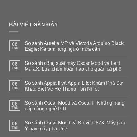
BÀI VIẾT GẦN ĐÂY
So sánh Aurelia MP và Victoria Arduino Black
06
Th8
Eagle: Kẻ tám lạng người nửa cân
Không
có
So sánh công suất máy Oscar Mood và Lelit
06
bình
luận
Th8
MaraX: Lựa chọn hoàn hảo cho quán cà phê
ở
So
Không
sánh
có
So sánh Appia II và Appia Life: Khám Phá Sự
Aurelia
06
bình
MP
luận
Th8
Khác Biệt Về Hệ Thống Tản Nhiệt
và
ở
Victoria
So
Không
Arduino
sánh
có
So sánh Oscar Mood và Oscar II: Những nâng
Black
công
06
bình
Eagle:
suất
luận
Th8
cấp công nghệ PID
Kẻ
máy
ở
tám
Oscar
So
Không
lạng
Mood
sánh
có
So sánh Oscar Mood và Breville 878: Máy pha
người
và
Appia
06
bình
nửa
Lelit
II
luận
Th8
Ý hay máy pha Úc?
cân
MaraX:
và
ở
Lựa
Appia
So
Không