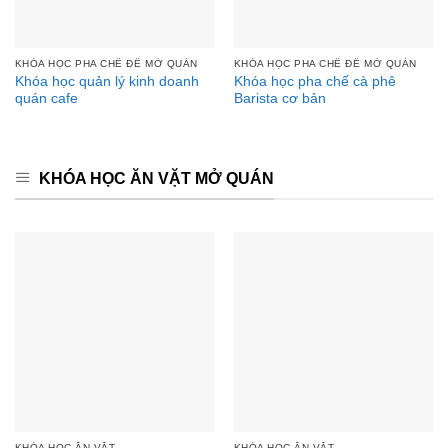
KHÓA HỌC PHA CHẾ ĐỂ MỞ QUÁN
KHÓA HỌC PHA CHẾ ĐỂ MỞ QUÁN
Khóa học quản lý kinh doanh
Khóa học pha chế cà phê
quán cafe
Barista cơ bản
KHÓA HỌC ĂN VẶT MỞ QUÁN
KHÓA HỌC ĂN VẶT
KHÓA HỌC ĂN VẶT