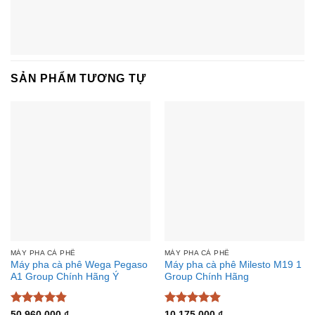
SẢN PHẨM TƯƠNG TỰ
MÁY PHA CÀ PHÊ
MÁY PHA CÀ PHÊ
Máy pha cà phê Wega Pegaso
Máy pha cà phê Milesto M19 1
A1 Group Chính Hãng Ý
Group Chính Hãng
Được xếp
Được xếp
50.960.000
₫
10.175.000
₫