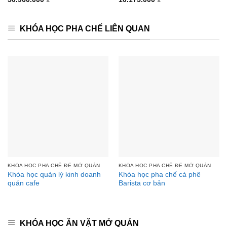
hạng
4.85
hạng
4.88
5 sao
5 sao
KHÓA HỌC PHA CHẾ LIÊN QUAN
KHÓA HỌC PHA CHẾ ĐỂ MỞ QUÁN
KHÓA HỌC PHA CHẾ ĐỂ MỞ QUÁN
Khóa học quản lý kinh doanh
Khóa học pha chế cà phê
quán cafe
Barista cơ bản
KHÓA HỌC ĂN VẶT MỞ QUÁN