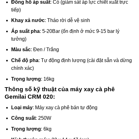
Đồng hồ áp suất
: Có (giám sát áp lực chiết xuất trực
tiếp)
Khay xả nước
: Tháo rời dễ vệ sinh
Áp suất pha
: 5-20Bar (ổn định ở mức 9-15 bar lý
tưởng)
Màu sắc
: Đen / Trắng
Chế độ pha
: Tự động định lượng (cài đặt sẵn và dừng
chính xác)
Trọng lượng
: 16kg
Thông số kỹ thuật của máy xay cà phê
Gemilai CRM 020:
Loại máy
: Máy xay cà phê bán tự động
Công suất
: 250W
Trọng lượng
: 6kg