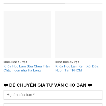
KHÓA HỌC ĂN VẶT
KHÓA HỌC ĂN VẶT
Khóa Học Làm Sữa Chua Trân
Khóa Học Làm Kem Xôi Dừa
Châu ngon như Hạ Long
Ngon Tại TPHCM
❤️ ĐỂ CHUYÊN GIA TƯ VẤN CHO BẠN ❤️