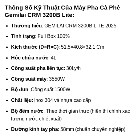
Thông Số Kỹ Thuật Của Máy Pha Cà Phê
Gemilai CRM 3200B Lite:
Thương hiệu
: GEMILAI CRM 3200B LITE 2025
Tình trạng
: Full Box 100%
Kích thước (D×R×C)
: 51.5×40.8×32.1 Cm
Hộc chứa nước
: 4L
Công suất pha liên tục
: 30Ly/h
Công suất máy
: 3550W
Bộ đun
: Công suất 1500W
Chất liệu
: Inox 304 và nhựa cao cấp
Bộ đếm nước
: Theo thời gian thực (hiển thị chính xác
lượng nước chiết xuất)
Đường kính tay pha
: 58mm (chuẩn chuyên nghiệp)