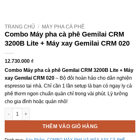
TRANG CHỦ
/
MÁY PHA CÀ PHÊ
Combo Máy pha cà phê Gemilai CRM
3200B Lite + Máy xay Gemilai CRM 020
12.730.000
₫
Combo Máy pha cà phê Gemilai CRM 3200B Lite + Máy
xay Gemilai CRM 020
– Bộ đôi hoàn hảo cho dân nghiện
espresso tại nhà. Chỉ cần 1 lần setup là bạn có ngay ly cà
phê thơm ngon chuẩn quán chỉ trong vài phút. Lý tưởng
cho gia đình hoặc quán nhỏ!
Combo Máy pha cà phê Gemilai CRM 3200B Lite + Máy xay Gem
THÊM VÀO GIỎ HÀNG
Danh mục:
Sản Phẩm
,
COMBO MÁY PHA VÀ MÁY XAY CÀ PHÊ
,