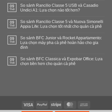
có
So sánh Rancilio Classe 5 USB và Casadio
09
bình
luận
Th8
Undici A1: Lựa chọn nào tốt hơn?
ở
So
Không
sánh
có
So sánh Rancilio Classe 5 và Nuova Simonelli
Rancilio
09
bình
Classe
luận
Th8
Appia Life: Lựa chọn tốt nhất cho quán cà phê
7
ở
và
So
Không
Carimali
sánh
có
So sánh BFC Junior và Rocket Appartamento:
Pratica
Rancilio
09
bình
E2:
Classe
luận
Th8
Lựa chọn máy pha cà phê hoàn hảo cho gia
Lựa
5
ở
đình
chọn
USB
So
tốt
và
sánh
Không
nhất
Casadio
Rancilio
có
cho
Undici
Classe
So sánh BFC Classica và Expobar Office: Lựa
09
bình
quán
A1:
5
luận
Th8
chọn bền hơn cho quán cà phê
cà
Lựa
và
ở
phê
chọn
Nuova
So
Không
nào
Simonelli
sánh
có
tốt
Appia
BFC
bình
hơn?
Life:
Junior
luận
Lựa
và
ở
chọn
Rocket
So
tốt
Appartamento:
sánh
nhất
Lựa
BFC
cho
chọn
Classica
quán
máy
và
cà
pha
Expobar
phê
Visa
PayPal
Stripe
MasterCard
Cash
cà
Office:
phê
Lựa
On
hoàn
chọn