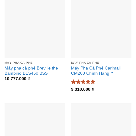
MÁY PHA CÀ PHÊ
MÁY PHA CÀ PHÊ
Máy pha cà phê Breville the
Máy Pha Cà Phê Carimali
Bambino BES450 BSS
CM260 Chính Hãng Ý
10.777.000
₫
Được xếp
9.310.000
₫
hạng
4.88
5 sao