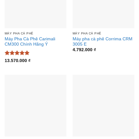
MÁY PHA CÀ PHÊ
MÁY PHA CÀ PHÊ
Máy Pha Cà Phê Carimali
Máy pha cà phê Corrima CRM
CM300 Chính Hãng Ý
3005 E
4.792.000
₫
Được xếp
13.570.000
₫
hạng
4.89
5 sao