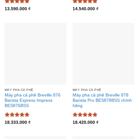
Được xếp
Được xếp
13.590.000
₫
14.540.000
₫
hạng
4.88
hạng
4.91
5 sao
5 sao
MÁY PHA CÀ PHÊ
MÁY PHA CÀ PHÊ
Máy pha cà phê Breville 876
Máy pha cà phê Breville 878
Barista Express Impress
Barista Pro BES878BSS chính
BES876BSS
hãng
Được xếp
Được xếp
18.333.000
₫
18.420.000
₫
hạng
4.91
hạng
4.88
5 sao
5 sao