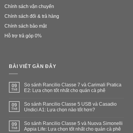
Chính sách vận chuyển
Chính sách đổi & trả hàng
Chính sách bảo mật
Hỗ trợ trả góp 0%
BÀI VIẾT GẦN ĐÂY
So sánh Rancilio Classe 7 và Carimali Pratica
09
Th8
E2: Lựa chọn tốt nhất cho quán cà phê
Không
có
So sánh Rancilio Classe 5 USB và Casadio
09
bình
luận
Th8
Undici A1: Lựa chọn nào tốt hơn?
ở
So
Không
sánh
có
So sánh Rancilio Classe 5 và Nuova Simonelli
Rancilio
09
bình
Classe
luận
Th8
Appia Life: Lựa chọn tốt nhất cho quán cà phê
7
ở