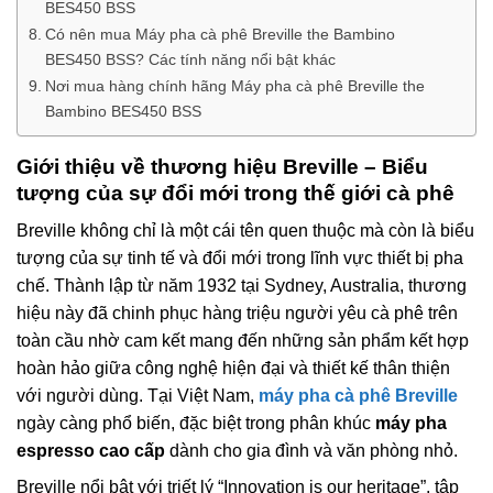
BES450 BSS
Có nên mua Máy pha cà phê Breville the Bambino
BES450 BSS? Các tính năng nổi bật khác
Nơi mua hàng chính hãng Máy pha cà phê Breville the
Bambino BES450 BSS
Giới thiệu về thương hiệu Breville – Biểu
tượng của sự đổi mới trong thế giới cà phê
Breville không chỉ là một cái tên quen thuộc mà còn là biểu
tượng của sự tinh tế và đổi mới trong lĩnh vực thiết bị pha
chế. Thành lập từ năm 1932 tại Sydney, Australia, thương
hiệu này đã chinh phục hàng triệu người yêu cà phê trên
toàn cầu nhờ cam kết mang đến những sản phẩm kết hợp
hoàn hảo giữa công nghệ hiện đại và thiết kế thân thiện
với người dùng. Tại Việt Nam,
máy pha cà phê Breville
ngày càng phổ biến, đặc biệt trong phân khúc
máy pha
espresso cao cấp
dành cho gia đình và văn phòng nhỏ.
Breville nổi bật với triết lý “Innovation is our heritage”, tập