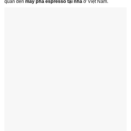
quan đến
máy pha espresso tại nhà
ở Việt Nam.