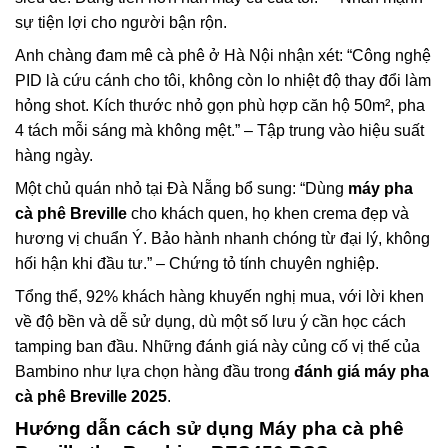
sự tiện lợi cho người bận rộn.
Anh chàng đam mê cà phê ở Hà Nội nhận xét: “Công nghệ
PID là cứu cánh cho tôi, không còn lo nhiệt độ thay đổi làm
hỏng shot. Kích thước nhỏ gọn phù hợp căn hộ 50m², pha
4 tách mỗi sáng mà không mệt.” – Tập trung vào hiệu suất
hàng ngày.
Một chủ quán nhỏ tại Đà Nẵng bổ sung: “Dùng
máy pha
cà phê Breville
cho khách quen, họ khen crema đẹp và
hương vị chuẩn Ý. Bảo hành nhanh chóng từ đại lý, không
hối hận khi đầu tư.” – Chứng tỏ tính chuyên nghiệp.
Tổng thể, 92% khách hàng khuyến nghị mua, với lời khen
về độ bền và dễ sử dụng, dù một số lưu ý cần học cách
tamping ban đầu. Những đánh giá này củng cố vị thế của
Bambino như lựa chọn hàng đầu trong
đánh giá máy pha
cà phê Breville 2025
.
Hướng dẫn cách sử dụng
Máy pha cà phê