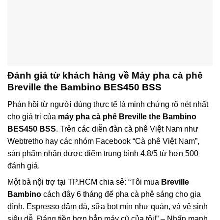
Đánh giá từ khách hàng về
Máy pha cà phê
Breville the Bambino BES450 BSS
Phản hồi từ người dùng thực tế là minh chứng rõ nét nhất
cho giá trị của
máy pha cà phê Breville the Bambino
BES450 BSS
. Trên các diễn đàn cà phê Việt Nam như
Webtretho hay các nhóm Facebook “Cà phê Việt Nam”,
sản phẩm nhận được điểm trung bình 4.8/5 từ hơn 500
đánh giá.
Một bà nội trợ tại TP.HCM chia sẻ: “Tôi mua
Breville
Bambino
cách đây 6 tháng để pha cà phê sáng cho gia
đình. Espresso đậm đà, sữa bọt mịn như quán, và vệ sinh
siêu dễ. Đáng tiền hơn hẳn máy cũ của tôi!” – Nhấn mạnh