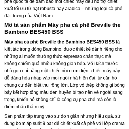
phê quốc tế để đảm bảo mỗi chiếc máy đều hỗ trợ chiết
xuất tối ưu từ hạt robusta hay arabica – những loại cà phê
đặc trưng của Việt Nam.
Mô tả sản phẩm
Máy pha cà phê Breville the
Bambino BES450 BSS
Máy pha cà phê Breville the Bambino BES450 BSS
là
kiệt tác trong dòng Bambino, được thiết kế dành riêng cho
những ai muốn thưởng thức espresso chân thực mà
không chiếm quá nhiều không gian bếp. Với kích thước
nhỏ gọn chỉ bằng một chiếc nồi cơm điện, chiếc máy này
dễ dàng hòa nhập vào mọi ngôi nhà hiện đại, từ căn hộ
chung cư đến biệt thự rộng lớn. Lớp vỏ thép không gỉ bóng
bẩy kết hợp tông màu đen huyền bí tạo nên vẻ ngoài sang
trọng, khiến nó không chỉ là công cụ pha chế mà còn là
điểm nhấn thẩm mỹ.
Sản phẩm tập trung vào sự đơn giản nhưng hiệu quả, sử
dụng bơm áp suất 9 bar để chiết xuất cà phê với lớp crema