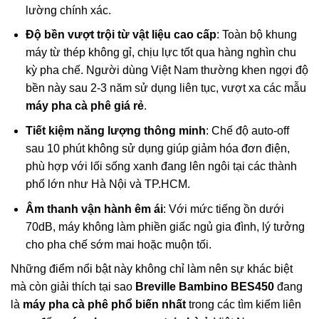
lường chính xác.
Độ bền vượt trội từ vật liệu cao cấp
: Toàn bộ khung
máy từ thép không gỉ, chịu lực tốt qua hàng nghìn chu
kỳ pha chế. Người dùng Việt Nam thường khen ngợi độ
bền này sau 2-3 năm sử dụng liên tục, vượt xa các mẫu
máy pha cà phê giá rẻ
.
Tiết kiệm năng lượng thông minh
: Chế độ auto-off
sau 10 phút không sử dụng giúp giảm hóa đơn điện,
phù hợp với lối sống xanh đang lên ngôi tại các thành
phố lớn như Hà Nội và TP.HCM.
Âm thanh vận hành êm ái
: Với mức tiếng ồn dưới
70dB, máy không làm phiền giấc ngủ gia đình, lý tưởng
cho pha chế sớm mai hoặc muộn tối.
Những điểm nổi bật này không chỉ làm nên sự khác biệt
mà còn giải thích tại sao
Breville Bambino BES450
đang
là
máy pha cà phê phổ biến nhất
trong các tìm kiếm liên