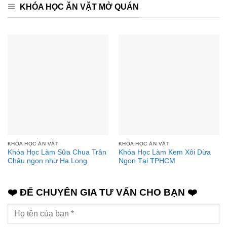
KHÓA HỌC ĂN VẶT MỞ QUÁN
KHÓA HỌC ĂN VẶT
KHÓA HỌC ĂN VẶT
Khóa Học Làm Sữa Chua Trân
Khóa Học Làm Kem Xôi Dừa
Châu ngon như Hạ Long
Ngon Tại TPHCM
❤️ ĐỂ CHUYÊN GIA TƯ VẤN CHO BẠN ❤️