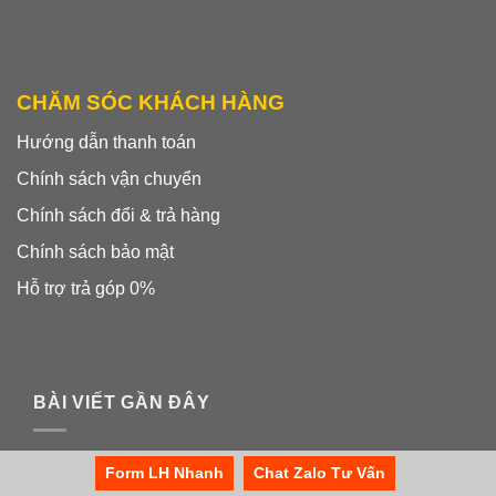
CHĂM SÓC KHÁCH HÀNG
Hướng dẫn thanh toán
Chính sách vận chuyển
Chính sách đổi & trả hàng
Chính sách bảo mật
Hỗ trợ trả góp 0%
BÀI VIẾT GẦN ĐÂY
So sánh Aurelia MP và Victoria Arduino Black
06
Form LH Nhanh
Chat Zalo Tư Vấn
Th8
Eagle: Kẻ tám lạng người nửa cân