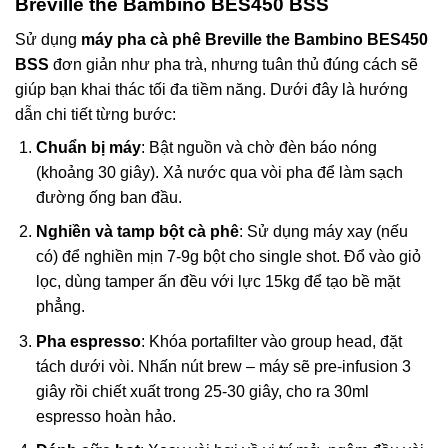
Breville the Bambino BES450 BSS
Sử dụng
máy pha cà phê Breville the Bambino BES450
BSS
đơn giản như pha trà, nhưng tuân thủ đúng cách sẽ
giúp bạn khai thác tối đa tiềm năng. Dưới đây là hướng
dẫn chi tiết từng bước:
Chuẩn bị máy
: Bật nguồn và chờ đèn báo nóng
(khoảng 30 giây). Xả nước qua vòi pha để làm sạch
đường ống ban đầu.
Nghiền và tamp bột cà phê
: Sử dụng máy xay (nếu
có) để nghiền mịn 7-9g bột cho single shot. Đổ vào giỏ
lọc, dùng tamper ấn đều với lực 15kg để tạo bề mặt
phẳng.
Pha espresso
: Khóa portafilter vào group head, đặt
tách dưới vòi. Nhấn nút brew – máy sẽ pre-infusion 3
giây rồi chiết xuất trong 25-30 giây, cho ra 30ml
espresso hoàn hảo.