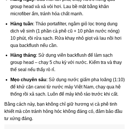
group head và xả vòi hơi. Lau bề mặt bằng khăn
microfiber ẩm, tránh hóa chất mạnh.
Hàng tuần
: Tháo portafilter, ngâm giỏ lọc trong dung
dịch vệ sinh (1 phần cà phê cũ + 10 phần nước nóng)
10 phút, rồi rửa sạch. Rửa khay nhỏ giọt và lau nồi hơi
qua backflush nếu cần.
Hàng tháng
: Sử dụng viên backflush để làm sạch
group head – chạy 5 chu kỳ với nước. Kiểm tra và thay
thế seal nếu thấy rò rỉ.
Mẹo chuyên sâu
: Sử dụng nước giấm pha loãng (1:10)
để khử cặn canxi từ nước máy Việt Nam, chạy qua hệ
thống rồi xả sạch. Luôn để máy khô ráo trước khi cất.
Bằng cách này, bạn không chỉ giữ hương vị cà phê tinh
khiết mà còn tránh hỏng hóc không đáng có, đảm bảo đầu
tư xứng đáng.