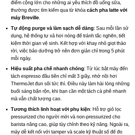
điểm cộng lớn cho những ai yêu thích đồ uống sữa,
thường được tìm kiếm qua từ khóa
cách pha latte với
máy Breville
.
Tự động purge và làm sạch dễ dàng
: Sau mỗi lần sử
dụng, hệ thống tự xả hơi nóng để tránh tắc nghẽn, tiết
kiệm thời gian vệ sinh. Kết hợp với khay nhỏ giọt tháo
rời, việc bảo dưỡng trở nên đơn giản chỉ trong 5 phút
mỗi ngày.
Hiệu suất pha chế nhanh chóng
: Từ lúc bật máy đến
tách espresso đầu tiên chỉ mất 3 giây, nhờ nồi hơi
ThermoJet đun sôi tức thì. Điều này làm hài lòng những
buổi sáng bận rộn, khi bạn cần một tách cà phê nhanh
mà vẫn chất lượng cao.
Tương thích linh hoạt với phụ kiện
: Hỗ trợ giỏ lọc
pressurized cho người mới và non-pressurized cho
barista nâng cao, giúp tùy chỉnh theo kỹ năng. Ngoài ra,
máy dễ kết nối với tamper và scale kỹ thuật số để đo