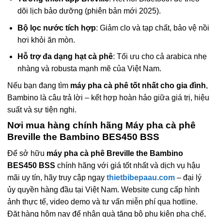
dõi lịch bảo dưỡng (phiên bản mới 2025).
Bộ lọc nước tích hợp
: Giảm clo và tạp chất, bảo vệ nồi
hơi khỏi ăn mòn.
Hỗ trợ đa dạng hạt cà phê
: Tối ưu cho cả arabica nhẹ
nhàng và robusta mạnh mẽ của Việt Nam.
Nếu bạn đang tìm
máy pha cà phê tốt nhất cho gia đình
,
Bambino là câu trả lời – kết hợp hoàn hảo giữa giá trị, hiệu
suất và sự tiện nghi.
Nơi mua hàng chính hãng
Máy pha cà phê
Breville the Bambino BES450 BSS
Để sở hữu
máy pha cà phê Breville the Bambino
BES450 BSS
chính hãng với giá tốt nhất và dịch vụ hậu
mãi uy tín, hãy truy cập ngay
thietbibepaau.com
– đại lý
ủy quyền hàng đầu tại Việt Nam. Website cung cấp hình
ảnh thực tế, video demo và tư vấn miễn phí qua hotline.
Đặt hàng hôm nay để nhận quà tặng bộ phụ kiện pha chế,