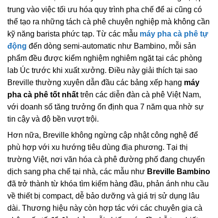
trung vào việc tối ưu hóa quy trình pha chế để ai cũng có
thể tạo ra những tách cà phê chuyên nghiệp mà không cần
kỹ năng barista phức tạp. Từ các mẫu
máy pha cà phê tự
động
đến dòng semi-automatic như Bambino, mỗi sản
phẩm đều được kiểm nghiệm nghiêm ngặt tại các phòng
lab Úc trước khi xuất xưởng. Điều này giải thích tại sao
Breville thường xuyên dẫn đầu các bảng xếp hạng
máy
pha cà phê tốt nhất
trên các diễn đàn cà phê Việt Nam,
với doanh số tăng trưởng ổn định qua 7 năm qua nhờ sự
tin cậy và độ bền vượt trội.
Hơn nữa, Breville không ngừng cập nhật công nghệ để
phù hợp với xu hướng tiêu dùng địa phương. Tại thị
trường Việt, nơi văn hóa cà phê đường phố đang chuyển
dịch sang pha chế tại nhà, các mẫu như
Breville Bambino
đã trở thành từ khóa tìm kiếm hàng đầu, phản ánh nhu cầu
về thiết bị compact, dễ bảo dưỡng và giá trị sử dụng lâu
dài. Thương hiệu này còn hợp tác với các chuyên gia cà