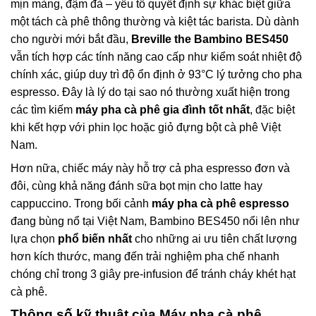
mịn màng, đậm đà – yếu tố quyết định sự khác biệt giữa
một tách cà phê thông thường và kiệt tác barista. Dù dành
cho người mới bắt đầu,
Breville the Bambino BES450
vẫn tích hợp các tính năng cao cấp như kiểm soát nhiệt độ
chính xác, giúp duy trì độ ổn định ở 93°C lý tưởng cho pha
espresso. Đây là lý do tại sao nó thường xuất hiện trong
các tìm kiếm
máy pha cà phê gia đình tốt nhất
, đặc biệt
khi kết hợp với phin lọc hoặc giỏ đựng bột cà phê Việt
Nam.
Hơn nữa, chiếc máy này hỗ trợ cả pha espresso đơn và
đôi, cùng khả năng đánh sữa bọt mịn cho latte hay
cappuccino. Trong bối cảnh
máy pha cà phê espresso
đang bùng nổ tại Việt Nam, Bambino BES450 nổi lên như
lựa chọn
phổ biến nhất
cho những ai ưu tiên chất lượng
hơn kích thước, mang đến trải nghiệm pha chế nhanh
chóng chỉ trong 3 giây pre-infusion để tránh cháy khét hạt
cà phê.
Thông số kỹ thuật của
Máy pha cà phê