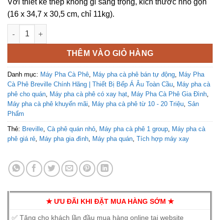
Với thiết kế thép không gỉ sang trọng, kích thước nhỏ gọn
(16 x 34,7 x 30,5 cm, chỉ 11kg).
Máy pha cà phê Breville the Bambino BES450 BSS số lượng
THÊM VÀO GIỎ HÀNG
Danh mục:
Máy Pha Cà Phê
,
Máy pha cà phê bán tự động
,
Máy Pha
Cà Phê Breville Chính Hãng | Thiết Bị Bếp Á Âu Toàn Cầu
,
Máy pha cà
phê cho quán
,
Máy pha cà phê có xay hạt
,
Máy Pha Cà Phê Gia Đình
,
Máy pha cà phê khuyến mãi
,
Máy pha cà phê từ 10 - 20 Triệu
,
Sản
Phẩm
Thẻ:
Breville
,
Cà phê quán nhỏ
,
Máy pha cà phê 1 group
,
Máy pha cà
phê giá rẻ
,
Máy pha gia đình
,
Máy pha quán
,
Tích hợp máy xay
✭ ƯU ĐÃI KHI ĐẶT MUA HÀNG SỚM ✭
✅ Tặng cho khách lần đầu mua hàng online tại website