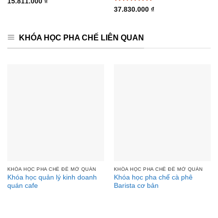
Được xếp
15.811.000
₫
hạng
4.88
Được xếp
37.830.000
₫
5 sao
hạng
4.88
5 sao
KHÓA HỌC PHA CHẾ LIÊN QUAN
KHÓA HỌC PHA CHẾ ĐỂ MỞ QUÁN
KHÓA HỌC PHA CHẾ ĐỂ MỞ QUÁN
Khóa học quản lý kinh doanh
Khóa học pha chế cà phê
quán cafe
Barista cơ bản