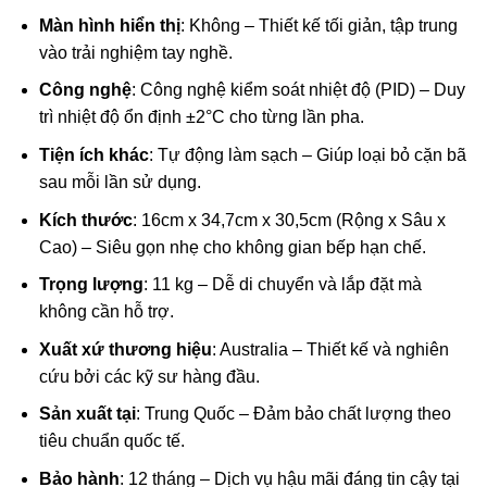
Màn hình hiển thị
: Không – Thiết kế tối giản, tập trung
vào trải nghiệm tay nghề.
Công nghệ
: Công nghệ kiểm soát nhiệt độ (PID) – Duy
trì nhiệt độ ổn định ±2°C cho từng lần pha.
Tiện ích khác
: Tự động làm sạch – Giúp loại bỏ cặn bã
sau mỗi lần sử dụng.
Kích thước
: 16cm x 34,7cm x 30,5cm (Rộng x Sâu x
Cao) – Siêu gọn nhẹ cho không gian bếp hạn chế.
Trọng lượng
: 11 kg – Dễ di chuyển và lắp đặt mà
không cần hỗ trợ.
Xuất xứ thương hiệu
: Australia – Thiết kế và nghiên
cứu bởi các kỹ sư hàng đầu.
Sản xuất tại
: Trung Quốc – Đảm bảo chất lượng theo
tiêu chuẩn quốc tế.
Bảo hành
: 12 tháng – Dịch vụ hậu mãi đáng tin cậy tại