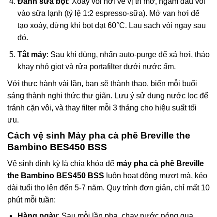
Đánh sữa bọt
: Xoay vòi hơi về vị trí mở, ngâm đầu vòi
vào sữa lạnh (tỷ lệ 1:2 espresso-sữa). Mở van hơi để
tạo xoáy, dừng khi bọt đạt 60°C. Lau sạch vòi ngay sau
đó.
Tắt máy
: Sau khi dùng, nhấn auto-purge để xả hơi, tháo
khay nhỏ giọt và rửa portafilter dưới nước ấm.
Với thực hành vài lần, bạn sẽ thành thạo, biến mỗi buổi
sáng thành nghi thức thư giãn. Lưu ý sử dụng nước lọc để
tránh cặn vôi, và thay filter mỗi 3 tháng cho hiệu suất tối
ưu.
Cách vệ sinh
Máy pha cà phê Breville the
Bambino BES450 BSS
Vệ sinh định kỳ là chìa khóa để
máy pha cà phê Breville
the Bambino BES450 BSS
luôn hoạt động mượt mà, kéo
dài tuổi thọ lên đến 5-7 năm. Quy trình đơn giản, chỉ mất 10
phút mỗi tuần:
Hàng ngày
: Sau mỗi lần pha, chạy nước nóng qua