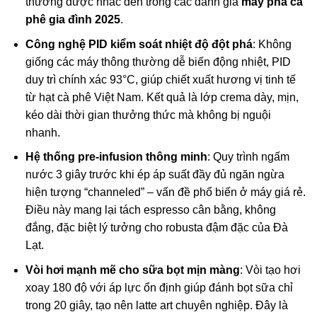
thường được nhắc đến trong các đánh giá
máy pha cà
phê gia đình 2025
.
Công nghệ PID kiểm soát nhiệt độ đột phá
: Không
giống các máy thông thường dễ biến động nhiệt, PID
duy trì chính xác 93°C, giúp chiết xuất hương vị tinh tế
từ hạt cà phê Việt Nam. Kết quả là lớp crema dày, mịn,
kéo dài thời gian thưởng thức mà không bị nguội
nhanh.
Hệ thống pre-infusion thông minh
: Quy trình ngấm
nước 3 giây trước khi ép áp suất đầy đủ ngăn ngừa
hiện tượng “channeled” – vấn đề phổ biến ở máy giá rẻ.
Điều này mang lại tách espresso cân bằng, không
đắng, đặc biệt lý tưởng cho robusta đậm đặc của Đà
Lạt.
Vòi hơi mạnh mẽ cho sữa bọt mịn màng
: Vòi tạo hơi
xoay 180 độ với áp lực ổn định giúp đánh bọt sữa chỉ
trong 20 giây, tạo nên latte art chuyên nghiệp. Đây là