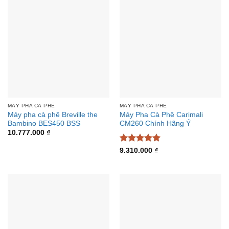
MÁY PHA CÀ PHÊ
MÁY PHA CÀ PHÊ
Máy pha cà phê Breville the
Máy Pha Cà Phê Carimali
Bambino BES450 BSS
CM260 Chính Hãng Ý
10.777.000
₫
Được xếp
9.310.000
₫
hạng
4.88
5 sao