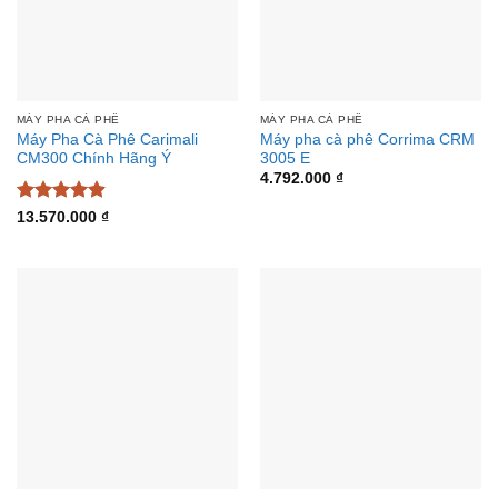
MÁY PHA CÀ PHÊ
MÁY PHA CÀ PHÊ
Máy Pha Cà Phê Carimali
Máy pha cà phê Corrima CRM
CM300 Chính Hãng Ý
3005 E
4.792.000
₫
Được xếp
13.570.000
₫
hạng
4.89
5 sao