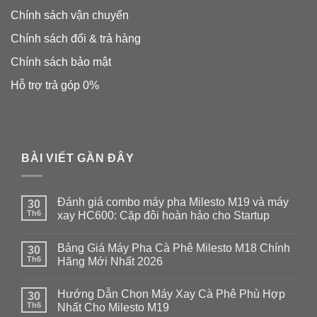
Chính sách vận chuyển
Chính sách đổi & trả hàng
Chính sách bảo mật
Hỗ trợ trả góp 0%
BÀI VIẾT GẦN ĐÂY
Đánh giá combo máy pha Milesto M19 và máy
30
Th6
xay HC600: Cặp đôi hoàn hảo cho Startup
Không
có
Bảng Giá Máy Pha Cà Phê Milesto M18 Chính
30
bình
luận
Th6
Hãng Mới Nhất 2026
ở
Đánh
Không
giá
có
Hướng Dẫn Chọn Máy Xay Cà Phê Phù Hợp
combo
30
bình
máy
luận
Th6
Nhất Cho Milesto M19
pha
ở