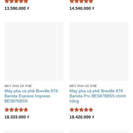
Được xếp
Được xếp
13.590.000
₫
14.540.000
₫
hạng
4.88
hạng
4.91
5 sao
5 sao
MÁY PHA CÀ PHÊ
MÁY PHA CÀ PHÊ
Máy pha cà phê Breville 876
Máy pha cà phê Breville 878
Barista Express Impress
Barista Pro BES878BSS chính
BES876BSS
hãng
Được xếp
Được xếp
18.333.000
₫
18.420.000
₫
hạng
4.91
hạng
4.88
5 sao
5 sao