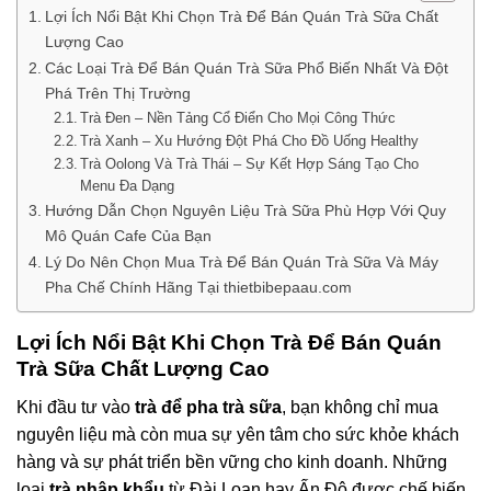
Lợi Ích Nổi Bật Khi Chọn Trà Để Bán Quán Trà Sữa Chất
Lượng Cao
Các Loại Trà Để Bán Quán Trà Sữa Phổ Biến Nhất Và Đột
Phá Trên Thị Trường
Trà Đen – Nền Tảng Cổ Điển Cho Mọi Công Thức
Trà Xanh – Xu Hướng Đột Phá Cho Đồ Uống Healthy
Trà Oolong Và Trà Thái – Sự Kết Hợp Sáng Tạo Cho
Menu Đa Dạng
Hướng Dẫn Chọn Nguyên Liệu Trà Sữa Phù Hợp Với Quy
Mô Quán Cafe Của Bạn
Lý Do Nên Chọn Mua Trà Để Bán Quán Trà Sữa Và Máy
Pha Chế Chính Hãng Tại thietbibepaau.com
Lợi Ích Nổi Bật Khi Chọn
Trà Để Bán Quán
Trà Sữa
Chất Lượng Cao
Khi đầu tư vào
trà để pha trà sữa
, bạn không chỉ mua
nguyên liệu mà còn mua sự yên tâm cho sức khỏe khách
hàng và sự phát triển bền vững cho kinh doanh. Những
loại
trà nhập khẩu
từ Đài Loan hay Ấn Độ được chế biến