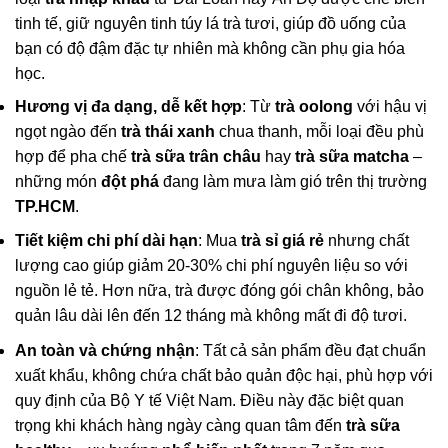
tinh tế, giữ nguyên tinh túy lá trà tươi, giúp đồ uống của
bạn có độ đậm đặc tự nhiên mà không cần phụ gia hóa
học.
Hương vị đa dạng, dễ kết hợp
: Từ
trà oolong
với hậu vị
ngọt ngào đến
trà thái xanh
chua thanh, mỗi loại đều phù
hợp để pha chế
trà sữa trân châu
hay
trà sữa matcha
–
những món
đột phá
đang làm mưa làm gió trên thị trường
TP.HCM
.
Tiết kiệm chi phí dài hạn
: Mua
trà sỉ giá rẻ
nhưng chất
lượng cao giúp giảm 20-30% chi phí nguyên liệu so với
nguồn lẻ tẻ. Hơn nữa, trà được đóng gói chân không, bảo
quản lâu dài lên đến 12 tháng mà không mất đi độ tươi.
An toàn và chứng nhận
: Tất cả sản phẩm đều đạt chuẩn
xuất khẩu, không chứa chất bảo quản độc hại, phù hợp với
quy định của Bộ Y tế Việt Nam. Điều này đặc biệt quan
trọng khi khách hàng ngày càng quan tâm đến
trà sữa