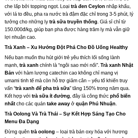
che lấp bởi topping ngọt. Loại
trà đen Ceylon
nhập khẩu,
với lá to đều, pha ra nước trà đậm đặc chỉ trong 3-5 phút, lý
tưởng cho những ly
trà sữa truyền thống
. Giá sỉ chỉ từ
150.000đ/kg, giúp bạn pha được hàng trăm ly mà vẫn giữ
lợi nhuận cao.
Trà Xanh
– Xu Hướng
Đột Phá
Cho Đồ Uống Healthy
Nếu bạn muốn thu hút giới trẻ yêu thích lối sống lành
mạnh,
trà xanh
chính là “ngôi sao mới nổi”.
Trà xanh Nhật
Bản
với hàm lượng catechin cao không chỉ mang vị
umami tinh tế mà còn hỗ trợ giảm cân – yếu tố khiến truy
vấn “
trà xanh để pha trà sữa
” tăng 150% trong năm qua.
Kết hợp với
trà sữa ít đường
, đây là công thức
phổ biến
nhất
cho các quán
take away
ở
quận Phú Nhuận
.
Trà Oolong Và Trà Thái
– Sự Kết Hợp Sáng Tạo Cho
Menu Đa Dạng
Đừng quên
trà oolong
– loại trà bán oxy hóa với hương