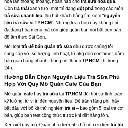
hoa lan thoang thoảng, hoàn hảo cho
trà sữa hoa quả
.
Còn
trà thái
xanh tươi mát thì đang
đột phá
trong các món
trà sữa chanh leo
, thu hút khách hàng tìm kiếm “
nguyên
liệu trà sữa sỉ TP.HCM
“. Những lựa chọn này không chỉ
đa dạng hóa menu mà còn giúp quán bạn nổi bật trên bản
đồ ẩm thực Sài Gòn.
Mỗi loại
trà để bán quán trà sữa
đều được chúng tôi
cung cấp với số lượng linh hoạt, từ 5kg đến container, đảm
bảo giao hàng nhanh chóng nội thành
TP.HCM
chỉ trong
24h.
Hướng Dẫn Chọn
Nguyên Liệu Trà Sữa
Phù
Hợp Với Quy Mô Quán Cafe Của Bạn
Mở quán
cafe
hay
trà sữa
tại
TP.HCM
đòi hỏi sự tính toán
kỹ lưỡng, từ vị trí đến nguyên liệu. Để tránh lãng phí, hãy
bắt đầu với bộ kit thử nghiệm
trà sỉ
– bao gồm 5 loại trà cơ
bản, giúp bạn test công thức trước khi đặt hàng lớn.
Xem xét quy mô: Quán nhỏ dưới 50 chỗ nên ưu tiên
trà túi