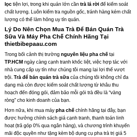
lọc
tiện lợi, trong khi quán lớn cần
trà lá rời
để kiểm soát
chất lượng. Luôn kiểm tra nguồn gốc, tránh hàng kém chất
lượng có thể làm hỏng uy tín quán.
Lý Do Nên Chọn Mua
Trà Để Bán Quán Trà
Sữa
Và Máy Pha Chế Chính Hãng Tại
thietbibepaau.com
Trong bối cảnh thị trường
nguyên liệu pha chế
tại
TP.HCM
ngày càng cạnh tranh khốc liệt, việc hợp tác với
nhà cung cấp uy tín như chúng tôi mang lại lợi thế vượt
trội.
Trà để bán quán trà sữa
của chúng tôi không chỉ đa
dạng mà còn được kiểm soát chất lượng từ khâu thu
hoạch đến đóng gói, đảm bảo mỗi gói trà đều là “vàng
ròng” cho kinh doanh của bạn.
Hơn nữa, khi mua máy
pha chế
chính hãng tại đây, bạn
được hưởng chính sách giá cạnh tranh, thanh toán linh
hoạt (trả góp 0% qua ngân hàng), và chương trình khuyến
mãi độc quyền như tặng kèm bộ dụng cụ pha trà trị giá 5