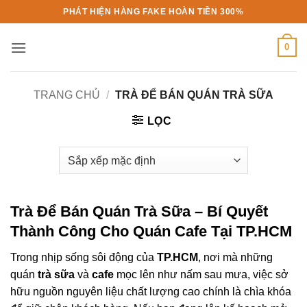
Bỏ
PHÁT HIỆN HÀNG FAKE HOÀN TIỀN 300%
qua
nội
0
dung
TRANG CHỦ
/
TRÀ ĐỂ BÁN QUÁN TRÀ SỮA
LỌC
Trà Để Bán Quán Trà Sữa
– Bí Quyết
Thành Công Cho Quán Cafe Tại TP.HCM
Trong nhịp sống sôi động của
TP.HCM
, nơi mà những
quán
trà sữa
và
cafe
mọc lên như nấm sau mưa, việc sở
hữu nguồn nguyên liệu chất lượng cao chính là chìa khóa