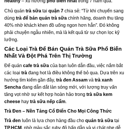
healthy
– xu hướng
phổ biến nhất
trong 7 năm qua.
Chủ quán
trà sữa
tại
quận 7
chia sẻ: “Từ khi chuyển sang
dùng
trà để bán quán trà sữa
chính hãng, doanh thu tăng
40% nhờ khách khen đồ uống ngon hơn hẳn”. Đó không
phải chuyện ngẫu nhiên, mà là kết quả từ sự chọn lọc kỹ
lưỡng.
Các Loại
Trà Để Bán Quán Trà Sữa
Phổ Biến
Nhất
Và
Đột Phá
Trên Thị Trường
Để quán
cafe trà sữa
của bạn luôn dẫn đầu, việc nắm bắt
các loại
trà
đang hot là điều không thể bỏ qua. Dựa trên xu
hướng tìm kiếm gần đây,
trà đen Assam
và
trà xanh
Sencha
đang dẫn dắt làn sóng mới, với lượng truy vấn
tăng vọt nhờ sự kết hợp hoàn hảo trong
trà sữa kem
cheese
hay
trà sữa nếp cẩm
.
Trà Đen
– Nền Tảng Cổ Điển Cho Mọi Công Thức
Trà đen
luôn là lựa chọn hàng đầu cho
quán trà sữa
tại
TP.HCM
, nhờ màu sắc ruby đỏ hấp dẫn và vị chát nhẹ dễ