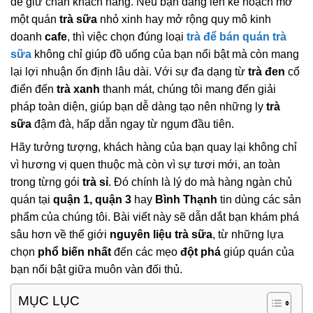
để giữ chân khách hàng. Nếu bạn đang lên kế hoạch mở
một quán
trà sữa
nhỏ xinh hay mở rộng quy mô kinh
doanh
cafe
, thì việc chọn đúng loại
trà để bán quán trà
sữa
không chỉ giúp đồ uống của bạn nổi bật mà còn mang
lại lợi nhuận ổn định lâu dài. Với sự đa dạng từ
trà đen
cổ
điển đến
trà xanh
thanh mát, chúng tôi mang đến giải
pháp toàn diện, giúp bạn dễ dàng tạo nên những ly
trà
sữa
đậm đà, hấp dẫn ngay từ ngụm đầu tiên.
Hãy tưởng tượng, khách hàng của bạn quay lại không chỉ
vì hương vị quen thuộc mà còn vì sự tươi mới, an toàn
trong từng gói
trà sỉ
. Đó chính là lý do mà hàng ngàn chủ
quán tại
quận 1, quận 3
hay
Bình Thạnh
tin dùng các sản
phẩm của chúng tôi. Bài viết này sẽ dẫn dắt bạn khám phá
sâu hơn về thế giới
nguyên liệu trà sữa
, từ những lựa
chọn
phổ biến nhất
đến các mẹo
đột phá
giúp quán của
bạn nổi bật giữa muôn vàn đối thủ.
MỤC LỤC