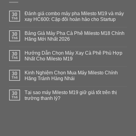
Đánh giá combo máy pha Milesto M19 và máy
30
Th6
xay HC600: Cặp đôi hoàn hảo cho Startup
Không
có
Bảng Giá Máy Pha Cà Phê Milesto M18 Chính
30
bình
luận
Th6
Hãng Mới Nhất 2026
ở
Đánh
Không
giá
có
Hướng Dẫn Chọn Máy Xay Cà Phê Phù Hợp
combo
30
bình
máy
luận
Th6
Nhất Cho Milesto M19
pha
ở
Milesto
Bảng
Không
M19
Giá
có
Kinh Nghiệm Chọn Mua Máy Milesto Chính
và
Máy
30
bình
máy
Pha
luận
Th6
Hãng Tránh Hàng Nhái
xay
Cà
ở
HC600:
Phê
Hướng
Không
Cặp
Milesto
Dẫn
có
Tại sao máy Milesto M19 giữ giá tốt trên thị
đôi
M18
Chọn
30
bình
hoàn
Chính
Máy
luận
Th6
trường thanh lý?
hảo
Hãng
Xay
ở
cho
Mới
Cà
Kinh
Không
Startup
Nhất
Phê
Nghiệm
có
2026
Phù
Chọn
bình
Hợp
Mua
luận
Nhất
Máy
ở
Cho
Milesto
Tại
Milesto
Chính
sao
M19
Hãng
máy
Tránh
Milesto