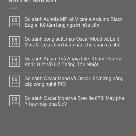
BÀI VIẾT GẦN ĐÂY
So sánh Aurelia MP và Victoria Arduino Black
06
Th8
Eagle: Kẻ tám lạng người nửa cân
Không
có
So sánh công suất máy Oscar Mood và Lelit
06
bình
luận
Th8
MaraX: Lựa chọn hoàn hảo cho quán cà phê
ở
So
Không
sánh
có
So sánh Appia II và Appia Life: Khám Phá Sự
Aurelia
06
bình
MP
luận
Th8
Khác Biệt Về Hệ Thống Tản Nhiệt
và
ở
Victoria
So
Không
Arduino
sánh
có
So sánh Oscar Mood và Oscar II: Những nâng
Black
công
06
bình
Eagle:
suất
luận
Th8
cấp công nghệ PID
Kẻ
máy
ở
tám
Oscar
So
Không
lạng
Mood
sánh
có
So sánh Oscar Mood và Breville 878: Máy pha
người
và
Appia
06
bình
nửa
Lelit
II
luận
Th8
Ý hay máy pha Úc?
cân
MaraX:
và
ở
Lựa
Appia
So
Không
chọn
Life:
sánh
có
hoàn
Khám
Oscar
bình
hảo
Phá
Mood
luận
cho
Sự
và
ở
quán
Khác
Oscar
So
cà
Biệt
II:
sánh