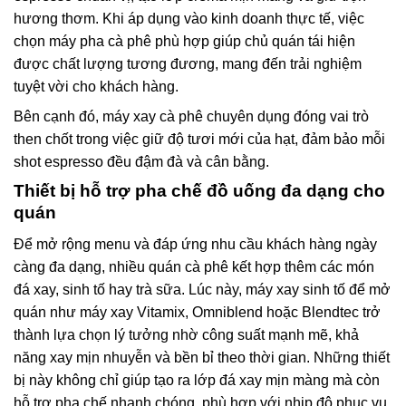
hương thơm. Khi áp dụng vào kinh doanh thực tế, việc
chọn máy pha cà phê phù hợp giúp chủ quán tái hiện
được chất lượng tương đương, mang đến trải nghiệm
tuyệt vời cho khách hàng.
Bên cạnh đó, máy xay cà phê chuyên dụng đóng vai trò
then chốt trong việc giữ độ tươi mới của hạt, đảm bảo mỗi
shot espresso đều đậm đà và cân bằng.
Thiết bị hỗ trợ pha chế đồ uống đa dạng cho
quán
Để mở rộng menu và đáp ứng nhu cầu khách hàng ngày
càng đa dạng, nhiều quán cà phê kết hợp thêm các món
đá xay, sinh tố hay trà sữa. Lúc này, máy xay sinh tố để mở
quán như máy xay Vitamix, Omniblend hoặc Blendtec trở
thành lựa chọn lý tưởng nhờ công suất mạnh mẽ, khả
năng xay mịn nhuyễn và bền bỉ theo thời gian. Những thiết
bị này không chỉ giúp tạo ra lớp đá xay mịn màng mà còn
hỗ trợ pha chế nhanh chóng, phù hợp với nhịp độ phục vụ