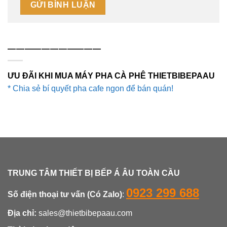
———————————
ƯU ĐÃI KHI MUA MÁY PHA CÀ PHÊ THIETBIBEPAAU
* Chia sẻ bí quyết pha cafe ngon để bán quán!
TRUNG TÂM THIẾT BỊ BẾP Á ÂU TOÀN CẦU
0923 299 688
Số điện thoại tư vấn (Có Zalo)
:
Địa chỉ:
sales@thietbibepaau.com