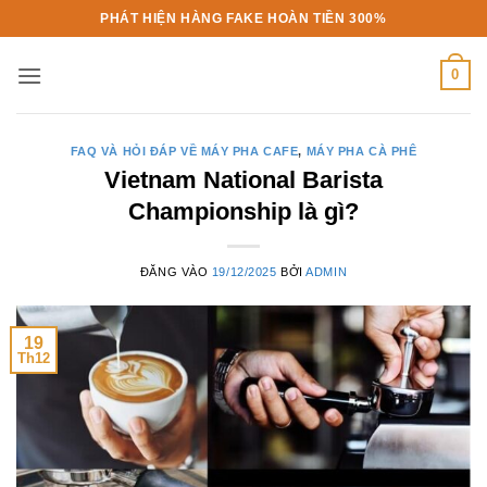
Bỏ
PHÁT HIỆN HÀNG FAKE HOÀN TIỀN 300%
qua
nội
0
dung
FAQ VÀ HỎI ĐÁP VỀ MÁY PHA CAFE
,
MÁY PHA CÀ PHÊ
Vietnam National Barista
Championship là gì?
ĐĂNG VÀO
19/12/2025
BỞI
ADMIN
19
Th12