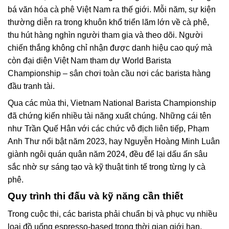
bá văn hóa cà phê Việt Nam ra thế giới. Mỗi năm, sự kiện
thường diễn ra trong khuôn khổ triển lãm lớn về cà phê,
thu hút hàng nghìn người tham gia và theo dõi. Người
chiến thắng không chỉ nhận được danh hiệu cao quý mà
còn đại diện Việt Nam tham dự World Barista
Championship – sân chơi toàn cầu nơi các barista hàng
đầu tranh tài.
Qua các mùa thi, Vietnam National Barista Championship
đã chứng kiến nhiều tài năng xuất chúng. Những cái tên
như Trần Quế Hân với các chức vô địch liên tiếp, Phạm
Anh Thư nổi bật năm 2023, hay Nguyễn Hoàng Minh Luân
giành ngôi quán quân năm 2024, đều để lại dấu ấn sâu
sắc nhờ sự sáng tạo và kỹ thuật tinh tế trong từng ly cà
phê.
Quy trình thi đấu và kỹ năng cần thiết
Trong cuộc thi, các barista phải chuẩn bị và phục vụ nhiều
loại đồ uống espresso-based trong thời gian giới hạn,