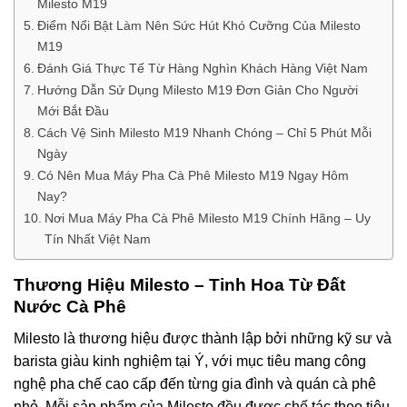
Milesto M19
Điểm Nổi Bật Làm Nên Sức Hút Khó Cưỡng Của Milesto
M19
Đánh Giá Thực Tế Từ Hàng Nghìn Khách Hàng Việt Nam
Hướng Dẫn Sử Dụng Milesto M19 Đơn Giản Cho Người
Mới Bắt Đầu
Cách Vệ Sinh Milesto M19 Nhanh Chóng – Chỉ 5 Phút Mỗi
Ngày
Có Nên Mua Máy Pha Cà Phê Milesto M19 Ngay Hôm
Nay?
Nơi Mua Máy Pha Cà Phê Milesto M19 Chính Hãng – Uy
Tín Nhất Việt Nam
Thương Hiệu Milesto – Tinh Hoa Từ Đất
Nước Cà Phê
Milesto là thương hiệu được thành lập bởi những kỹ sư và
barista giàu kinh nghiệm tại Ý, với mục tiêu mang công
nghệ pha chế cao cấp đến từng gia đình và quán cà phê
nhỏ. Mỗi sản phẩm của Milesto đều được chế tác theo tiêu