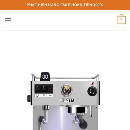
Bỏ
PHÁT HIỆN HÀNG FAKE HOÀN TIỀN 300%
qua
nội
0
dung