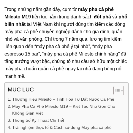
Trong những năm gần đây, cụm từ
máy pha cà phê
Milesto M19
liên tục nằm trong danh sách
đột phá
và
phổ
biến nhất
tại Việt Nam khi người dùng tìm kiếm các dòng
máy pha cà phê chuyên nghiệp dành cho gia đình, quán
nhỏ và văn phòng. Chỉ trong 7 năm qua, lượng tìm kiếm
liên quan đến “máy pha cà phê ý tại nhà”, “máy pha
espresso 15 bar”, “máy pha cà phê Milesto chính hãng” đã
tăng trưởng vượt bậc, chứng tỏ nhu cầu sở hữu một chiếc
máy pha chuẩn quán cà phê ngay tại nhà đang bùng nổ
mạnh mẽ.
MỤC LỤC
Thương Hiệu Milesto – Tinh Hoa Từ Đất Nước Cà Phê
Máy Pha Cà Phê Milesto M19 – Kiệt Tác Nhỏ Gọn Cho
Không Gian Việt
Thông Số Kỹ Thuật Chi Tiết
Trải nghiệm thực tế & Cách sử dụng Máy pha cà phê