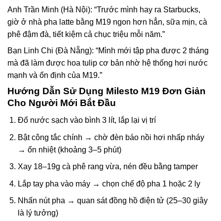
Anh Trần Minh (Hà Nội): “Trước mình hay ra Starbucks,
giờ ở nhà pha latte bằng M19 ngon hơn hẳn, sữa mịn, cà
phê đậm đà, tiết kiệm cả chục triệu mỗi năm.”
Bạn Linh Chi (Đà Nẵng): “Mình mới tập pha được 2 tháng
mà đã làm được hoa tulip cơ bản nhờ hệ thống hơi nước
mạnh và ổn định của M19.”
Hướng Dẫn Sử Dụng Milesto M19 Đơn Giản
Cho Người Mới Bắt Đầu
Đổ nước sạch vào bình 3 lít, lắp lại vị trí
Bật công tắc chính → chờ đèn báo nồi hơi nhấp nháy
→ ổn nhiệt (khoảng 3–5 phút)
Xay 18–19g cà phê rang vừa, nén đều bằng tamper
Lắp tay pha vào máy → chọn chế độ pha 1 hoặc 2 ly
Nhấn nút pha → quan sát đồng hồ điện tử (25–30 giây
là lý tưởng)