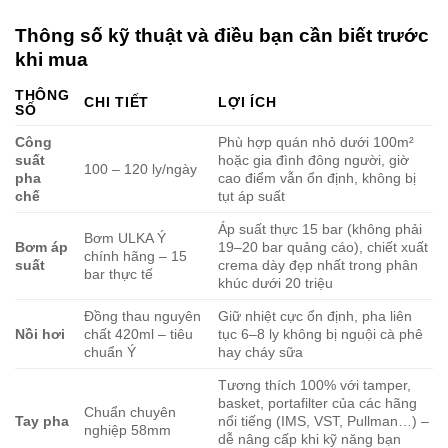
Thông số kỹ thuật và điều bạn cần biết trước
khi mua
THÔNG
CHI TIẾT
LỢI ÍCH
SỐ
Công
Phù hợp quán nhỏ dưới 100m²
suất
hoặc gia đình đông người, giờ
100 – 120 ly/ngày
pha
cao điểm vẫn ổn định, không bị
chế
tụt áp suất
Áp suất thực 15 bar (không phải
Bơm ULKA Ý
Bơm áp
19–20 bar quảng cáo), chiết xuất
chính hãng – 15
suất
crema dày đẹp nhất trong phân
bar thực tế
khúc dưới 20 triệu
Đồng thau nguyên
Giữ nhiệt cực ổn định, pha liên
Nồi hơi
chất 420ml – tiêu
tục 6–8 ly không bị nguội cà phê
chuẩn Ý
hay cháy sữa
Tương thích 100% với tamper,
basket, portafilter của các hãng
Chuẩn chuyên
Tay pha
nổi tiếng (IMS, VST, Pullman…) –
nghiệp 58mm
dễ nâng cấp khi kỹ năng bạn