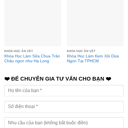
KHÓA HỌC ĂN VẶT
KHÓA HỌC ĂN VẶT
Khóa Học Làm Sữa Chua Trân
Khóa Học Làm Kem Xôi Dừa
Châu ngon như Hạ Long
Ngon Tại TPHCM
❤️ ĐỂ CHUYÊN GIA TƯ VẤN CHO BẠN ❤️