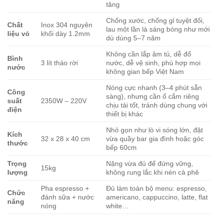
tăng
Chống xước, chống gỉ tuyệt đối,
Chất
Inox 304 nguyên
lau một lần là sáng bóng như mới
liệu vỏ
khối dày 1.2mm
dù dùng 5–7 năm
Không cần lắp âm tủ, dễ đổ
Bình
3 lít tháo rời
nước, dễ vệ sinh, phù hợp mọi
nước
không gian bếp Việt Nam
Nóng cực nhanh (3–4 phút sẵn
Công
sàng), nhưng cần ổ cắm riêng
suất
2350W – 220V
chịu tải tốt, tránh dùng chung với
điện
thiết bị khác
Nhỏ gọn như lò vi sóng lớn, đặt
Kích
32 x 28 x 40 cm
vừa quầy bar gia đình hoặc góc
thước
bếp 60cm
Trọng
Nặng vừa đủ để đứng vững,
15kg
lượng
không rung lắc khi nén cà phê
Pha espresso +
Đủ làm toàn bộ menu: espresso,
Chức
đánh sữa + nước
americano, cappuccino, latte, flat
năng
nóng
white…