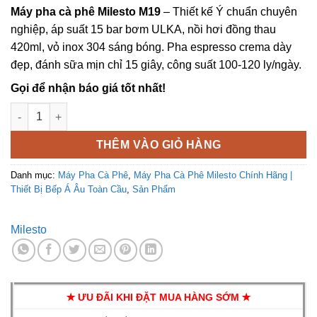
Máy pha cà phê Milesto M19
– Thiết kế Ý chuẩn chuyên
nghiệp, áp suất 15 bar bơm ULKA, nồi hơi đồng thau
420ml, vỏ inox 304 sáng bóng. Pha espresso crema dày
đẹp, đánh sữa mịn chỉ 15 giây, công suất 100-120 ly/ngày.
Gọi để nhận báo giá tốt nhất!
Máy pha cà phê Milesto M19 1 Group Chính Hãng số lượng
THÊM VÀO GIỎ HÀNG
Danh mục:
Máy Pha Cà Phê
,
Máy Pha Cà Phê Milesto Chính Hãng |
Thiết Bị Bếp Á Âu Toàn Cầu
,
Sản Phẩm
Milesto
✭ ƯU ĐÃI KHI ĐẶT MUA HÀNG SỚM ✭