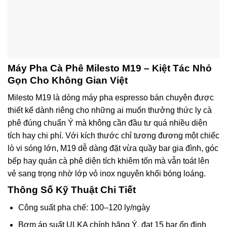
Máy Pha Cà Phê Milesto M19 – Kiệt Tác Nhỏ
Gọn Cho Không Gian Việt
Milesto M19 là dòng máy pha espresso bán chuyên được
thiết kế dành riêng cho những ai muốn thưởng thức ly cà
phê đúng chuẩn Ý mà không cần đầu tư quá nhiều diện
tích hay chi phí. Với kích thước chỉ tương đương một chiếc
lò vi sóng lớn, M19 dễ dàng đặt vừa quầy bar gia đình, góc
bếp hay quán cà phê diện tích khiêm tốn mà vẫn toát lên
vẻ sang trọng nhờ lớp vỏ inox nguyên khối bóng loáng.
Thông Số Kỹ Thuật Chi Tiết
Công suất pha chế: 100–120 ly/ngày
Bơm áp suất ULKA chính hãng Ý, đạt 15 bar ổn định