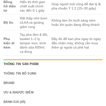
Đồng
Hiển thị thời gian
Giúp người mới cũng dễ đạt tỷ lệ
hồ điện
chiết xuất chính
pha chuẩn Ý 1:2 (25–30 giây)
tử
xác đến 0.1 giây
Rất thấp nhờ bơm
Không làm ồn buổi sáng sớm
Độ ồn
ULKA và gioăng
hoặc khi quán đang đông khách
giảm rung
Tay pha đơn & đôi,
Phụ
basket 1–2 ly,
Đầy đủ để bạn pha ngay từ ngày
kiện đi
tamper inox, bình
đầu nhận máy, không cần mua
kèm
đánh sữa 600ml,
thêm gì ngoài cà phê hạt
ca đong
THÔNG TIN SẢN PHẨM
THÔNG TIN BỔ SUNG
BRAND
ƯU & NHƯỢC ĐIỂM
ĐÁNH GIÁ (65)