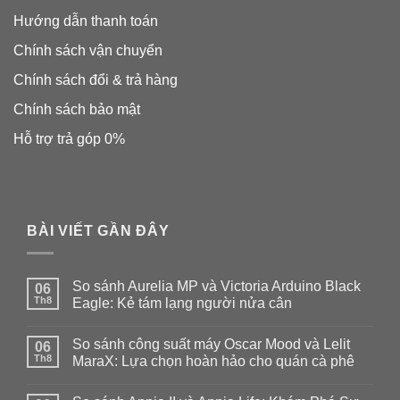
Hướng dẫn thanh toán
Chính sách vận chuyển
Chính sách đổi & trả hàng
Chính sách bảo mật
Hỗ trợ trả góp 0%
BÀI VIẾT GẦN ĐÂY
So sánh Aurelia MP và Victoria Arduino Black
06
Th8
Eagle: Kẻ tám lạng người nửa cân
Không
có
So sánh công suất máy Oscar Mood và Lelit
06
bình
luận
Th8
MaraX: Lựa chọn hoàn hảo cho quán cà phê
ở
So
Không
sánh
có