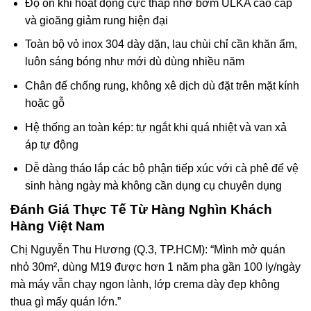
Độ ồn khi hoạt động cực thấp nhờ bơm ULKA cao cấp
và gioăng giảm rung hiện đại
Toàn bộ vỏ inox 304 dày dặn, lau chùi chỉ cần khăn ẩm,
luôn sáng bóng như mới dù dùng nhiều năm
Chân đế chống rung, không xê dịch dù đặt trên mặt kính
hoặc gỗ
Hệ thống an toàn kép: tự ngắt khi quá nhiệt và van xả
áp tự động
Dễ dàng tháo lắp các bộ phận tiếp xúc với cà phê để vệ
sinh hàng ngày mà không cần dụng cụ chuyên dụng
Đánh Giá Thực Tế Từ Hàng Nghìn Khách
Hàng Việt Nam
Chị Nguyễn Thu Hương (Q.3, TP.HCM): “Mình mở quán
nhỏ 30m², dùng M19 được hơn 1 năm pha gần 100 ly/ngày
mà máy vẫn chạy ngon lành, lớp crema dày đẹp không
thua gì mấy quán lớn.”