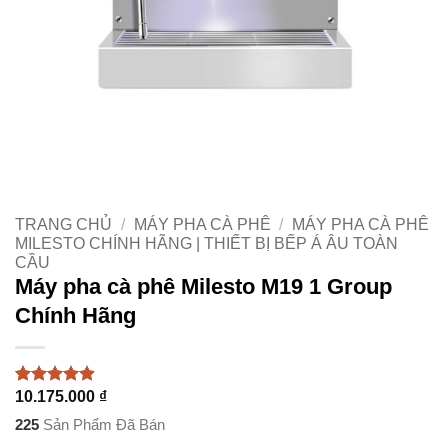
TRANG CHỦ
/
MÁY PHA CÀ PHÊ
/
MÁY PHA CÀ PHÊ
MILESTO CHÍNH HÃNG | THIẾT BỊ BẾP Á ÂU TOÀN
CẦU
Máy pha cà phê Milesto M19 1 Group
Chính Hãng
10.175.000
₫
4.88
65
trên 5
dựa trên
225
Sản Phẩm Đã Bán
đánh giá