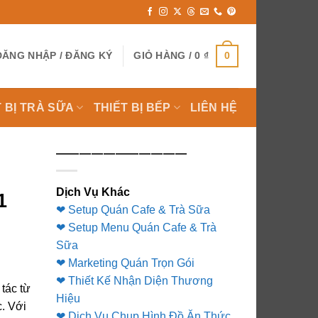
0
ĐĂNG NHẬP / ĐĂNG KÝ
GIỎ HÀNG /
0
₫
T BỊ TRÀ SỮA
THIẾT BỊ BẾP
LIÊN HỆ
———————————
U
Dịch Vụ Khác
1
❤ Setup Quán Cafe & Trà Sữa
❤ Setup Menu Quán Cafe & Trà
Sữa
❤ Marketing Quán Trọn Gói
❤ Thiết Kế Nhận Diện Thương
 tác từ
Hiệu
c. Với
❤ Dịch Vụ Chụp Hình Đồ Ăn Thức