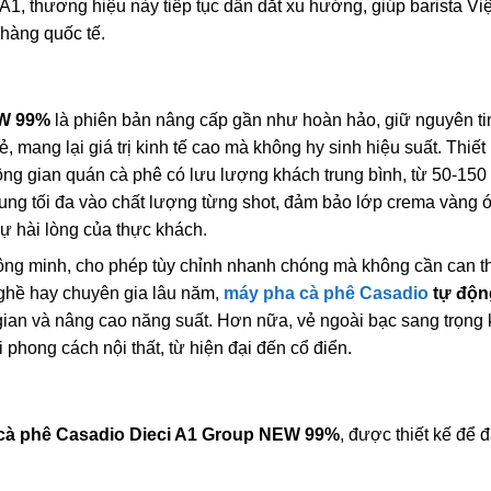
A1, thương hiệu này tiếp tục dẫn dắt xu hướng, giúp barista V
 hàng quốc tế.
EW 99%
là phiên bản nâng cấp gần như hoàn hảo, giữ nguyên ti
 mang lại giá trị kinh tế cao mà không hy sinh hiệu suất. Thiết
 gian quán cà phê có lưu lượng khách trung bình, từ 50-150 
rung tối đa vào chất lượng từng shot, đảm bảo lớp crema vàng 
ự hài lòng của thực khách.
ông minh, cho phép tùy chỉnh nhanh chóng mà không cần can t
nghề hay chuyên gia lâu năm,
máy pha cà phê Casadio
tự độn
ời gian và nâng cao năng suất. Hơn nữa, vẻ ngoài bạc sang trọng
hong cách nội thất, từ hiện đại đến cổ điển.
cà phê Casadio Dieci A1 Group NEW 99%
, được thiết kế để 