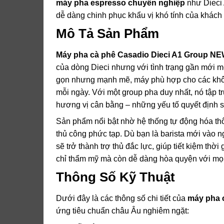
máy pha espresso chuyên nghiệp
như Dieci 
dễ dàng chinh phục khẩu vị khó tính của khách
Mô Tả Sản Phẩm
Máy pha cà phê Casadio Dieci A1 Group N
của dòng Dieci nhưng với tình trạng gần mới mẻ,
gọn nhưng mạnh mẽ, máy phù hợp cho các không
mỗi ngày. Với một group pha duy nhất, nó tập t
hương vị cân bằng – những yếu tố quyết định s
Sản phẩm nổi bật nhờ hệ thống tự động hóa th
thủ công phức tạp. Dù bạn là barista mới vào 
sẽ trở thành trợ thủ đắc lực, giúp tiết kiệm th
chỉ thẩm mỹ mà còn dễ dàng hòa quyện với mọi p
Thông Số Kỹ Thuật
Dưới đây là các thông số chi tiết của
máy pha 
ứng tiêu chuẩn châu Âu nghiêm ngặt: