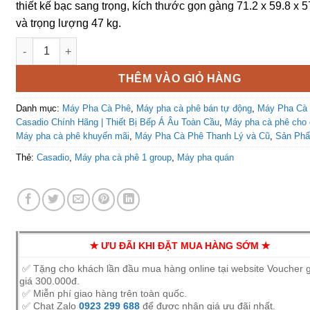
thiết kế bạc sang trọng, kích thước gọn gàng 71.2 x 59.8 x 
và trọng lượng 47 kg.
Máy pha cà phê Casadio Dieci A1 Group NEW 99% số lượng
THÊM VÀO GIỎ HÀNG
Danh mục:
Máy Pha Cà Phê
,
Máy pha cà phê bán tự động
,
Máy Pha Cà
Casadio Chính Hãng | Thiết Bị Bếp Á Âu Toàn Cầu
,
Máy pha cà phê cho
Máy pha cà phê khuyến mãi
,
Máy Pha Cà Phê Thanh Lý và Cũ
,
Sản Ph
Thẻ:
Casadio
,
Máy pha cà phê 1 group
,
Máy pha quán
✭ ƯU ĐÃI KHI ĐẶT MUA HÀNG SỚM ✭
✅ Tặng cho khách lần đầu mua hàng online tại website Voucher 
giá 300.000đ.
✅ Miễn phí giao hàng trên toàn quốc.
✅ Chat Zalo
0923 299 688
để được nhận giá ưu đãi nhất.