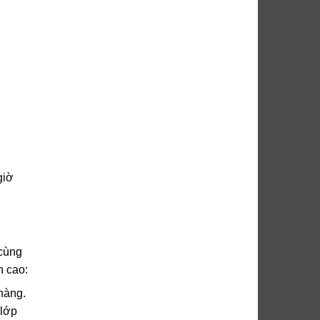
giờ
 cùng
h cao:
hàng.
 lớp