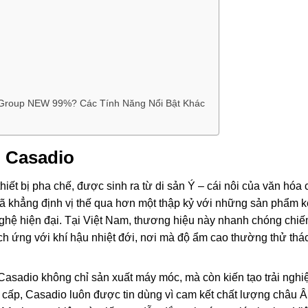
 Group NEW 99%? Các Tính Năng Nổi Bật Khác
u Casadio
thiết bị pha chế, được sinh ra từ di sản Ý – cái nôi của văn hóa
đã khẳng định vị thế qua hơn một thập kỷ với những sản phẩm k
ghệ hiện đại. Tại Việt Nam, thương hiệu này nhanh chóng chiế
ích ứng với khí hậu nhiệt đới, nơi mà độ ẩm cao thường thử thá
Casadio không chỉ sản xuất máy móc, mà còn kiến tạo trải ngh
cấp, Casadio luôn được tin dùng vì cam kết chất lượng châu Â