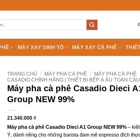
PHÊ
MÁY XAY SINH TỐ
MÁY XAY CÀ PHÊ
THIẾ
TRANG CHỦ
/
MÁY PHA CÀ PHÊ
/
MÁY PHA CÀ PHÊ
CASADIO CHÍNH HÃNG | THIẾT BỊ BẾP Á ÂU TOÀN CẦ
Máy pha cà phê Casadio Dieci A
Group NEW 99%
21.340.000
₫
Máy pha cà phê Casadio Dieci A1 Group NEW 99%
– kiệt
Ý, dành riêng cho những barista đam mê espresso đích thự