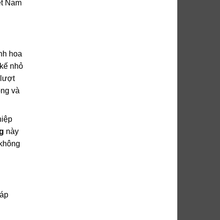
iệt Nam
nh hoa
 kế nhỏ
lượt
óng và
hiệp
g
này
 không
đáp