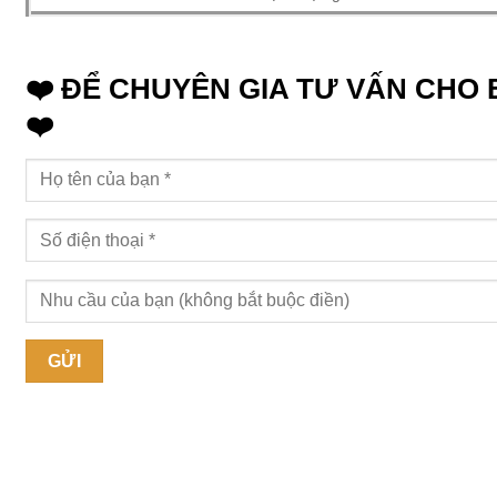
❤️ ĐỂ CHUYÊN GIA TƯ VẤN CHO
❤️