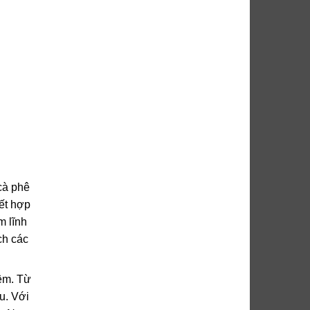
 cà phê
ết hợp
m lĩnh
ch các
iệm. Từ
u. Với