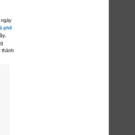
o ngày
à phê
ậy,
ng
ở thành