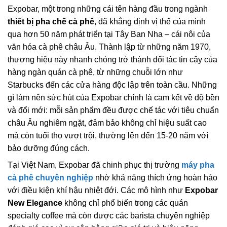
Expobar, một trong những cái tên hàng đầu trong ngành
thiết bị pha chế cà phê
, đã khẳng định vị thế của mình
qua hơn 50 năm phát triển tại Tây Ban Nha – cái nôi của
văn hóa cà phê châu Âu. Thành lập từ những năm 1970,
thương hiệu này nhanh chóng trở thành đối tác tin cậy của
hàng ngàn quán cà phê, từ những chuỗi lớn như
Starbucks đến các cửa hàng độc lập trên toàn cầu. Những
gì làm nên sức hút của Expobar chính là cam kết về độ bền
và đổi mới: mỗi sản phẩm đều được chế tác với tiêu chuẩn
châu Âu nghiêm ngặt, đảm bảo không chỉ hiệu suất cao
mà còn tuổi thọ vượt trội, thường lên đến 15-20 năm với
bảo dưỡng đúng cách.
Tại Việt Nam, Expobar đã chinh phục thị trường
máy pha
cà phê chuyên nghiệp
nhờ khả năng thích ứng hoàn hảo
với điều kiện khí hậu nhiệt đới. Các mô hình như
Expobar
New Elegance
không chỉ phổ biến trong các quán
specialty coffee mà còn được các barista chuyên nghiệp