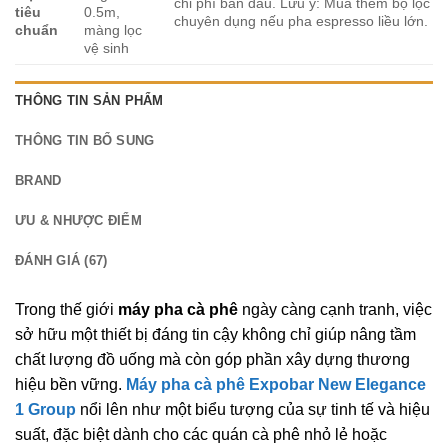
chi phí ban đầu. Lưu ý: Mua thêm bộ lọc
tiêu
0.5m,
chuyên dụng nếu pha espresso liều lớn.
chuẩn
màng lọc
vệ sinh
THÔNG TIN SẢN PHẨM
THÔNG TIN BỔ SUNG
BRAND
ƯU & NHƯỢC ĐIỂM
ĐÁNH GIÁ (67)
Trong thế giới
máy pha cà phê
ngày càng cạnh tranh, việc
sở hữu một thiết bị đáng tin cậy không chỉ giúp nâng tầm
chất lượng đồ uống mà còn góp phần xây dựng thương
hiệu bền vững.
Máy pha cà phê Expobar New Elegance
1 Group
nổi lên như một biểu tượng của sự tinh tế và hiệu
suất, đặc biệt dành cho các quán cà phê nhỏ lẻ hoặc