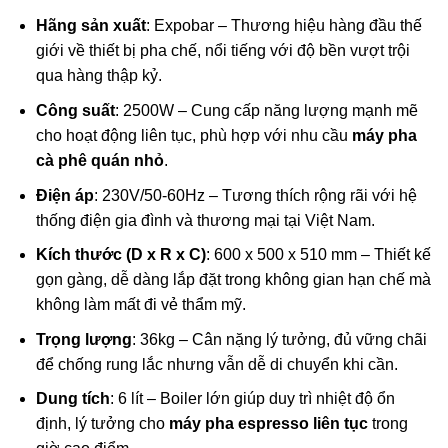
Hãng sản xuất
: Expobar – Thương hiệu hàng đầu thế
giới về thiết bị pha chế, nổi tiếng với độ bền vượt trội
qua hàng thập kỷ.
Công suất
: 2500W – Cung cấp năng lượng mạnh mẽ
cho hoạt động liên tục, phù hợp với nhu cầu
máy pha
cà phê quán nhỏ
.
Điện áp
: 230V/50-60Hz – Tương thích rộng rãi với hệ
thống điện gia đình và thương mại tại Việt Nam.
Kích thước (D x R x C)
: 600 x 500 x 510 mm – Thiết kế
gọn gàng, dễ dàng lắp đặt trong không gian hạn chế mà
không làm mất đi vẻ thẩm mỹ.
Trọng lượng
: 36kg – Cân nặng lý tưởng, đủ vững chãi
để chống rung lắc nhưng vẫn dễ di chuyển khi cần.
Dung tích
: 6 lít – Boiler lớn giúp duy trì nhiệt độ ổn
định, lý tưởng cho
máy pha espresso liên tục
trong