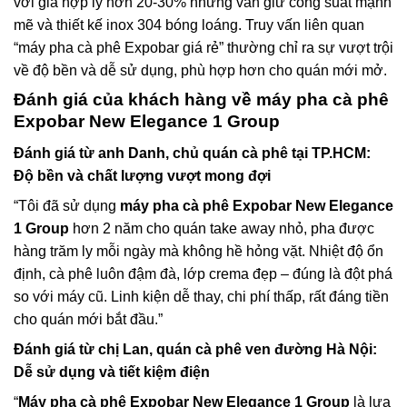
với giá hợp lý hơn 20-30% nhưng vẫn giữ công suất mạnh
mẽ và thiết kế inox 304 bóng loáng. Truy vấn liên quan
“máy pha cà phê Expobar giá rẻ” thường chỉ ra sự vượt trội
về độ bền và dễ sử dụng, phù hợp hơn cho quán mới mở.
Đánh giá của khách hàng về máy pha cà phê
Expobar New Elegance 1 Group
Đánh giá từ anh Danh, chủ quán cà phê tại TP.HCM:
Độ bền và chất lượng vượt mong đợi
“Tôi đã sử dụng
máy pha cà phê Expobar New Elegance
1 Group
hơn 2 năm cho quán take away nhỏ, pha được
hàng trăm ly mỗi ngày mà không hề hỏng vặt. Nhiệt độ ổn
định, cà phê luôn đậm đà, lớp crema đẹp – đúng là đột phá
so với máy cũ. Linh kiện dễ thay, chi phí thấp, rất đáng tiền
cho quán mới bắt đầu.”
Đánh giá từ chị Lan, quán cà phê ven đường Hà Nội:
Dễ sử dụng và tiết kiệm điện
“
Máy pha cà phê Expobar New Elegance 1 Group
là lựa