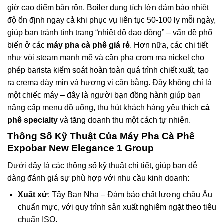
giờ cao điểm bận rộn. Boiler dung tích lớn đảm bảo nhiệt
độ ổn định ngay cả khi phục vụ liên tục 50-100 ly mỗi ngày,
giúp bạn tránh tình trạng “nhiệt độ dao động” – vấn đề phổ
biến ở các
máy pha cà phê giá rẻ
. Hơn nữa, các chi tiết
như vòi steam mạnh mẽ và cần pha crom mạ nickel cho
phép barista kiểm soát hoàn toàn quá trình chiết xuất, tạo
ra crema dày mịn và hương vị cân bằng. Đây không chỉ là
một chiếc máy – đây là người bạn đồng hành giúp bạn
nâng cấp menu đồ uống, thu hút khách hàng yêu thích
cà
phê specialty
và tăng doanh thu một cách tự nhiên.
Thông Số Kỹ Thuật Của Máy Pha Cà Phê
Expobar New Elegance 1 Group
Dưới đây là các thông số kỹ thuật chi tiết, giúp bạn dễ
dàng đánh giá sự phù hợp với nhu cầu kinh doanh:
Xuất xứ
: Tây Ban Nha – Đảm bảo chất lượng châu Âu
chuẩn mực, với quy trình sản xuất nghiêm ngặt theo tiêu
chuẩn ISO.