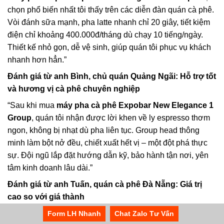
chọn phổ biến nhất tôi thấy trên các diễn đàn quán cà phê.
Vòi đánh sữa mạnh, pha latte nhanh chỉ 20 giây, tiết kiệm
điện chỉ khoảng 400.000đ/tháng dù chạy 10 tiếng/ngày.
Thiết kế nhỏ gọn, dễ vệ sinh, giúp quán tôi phục vụ khách
nhanh hơn hẳn.”
Đánh giá từ anh Bình, chủ quán Quảng Ngãi: Hỗ trợ tốt
và hương vị cà phê chuyên nghiệp
“Sau khi mua
máy pha cà phê Expobar New Elegance 1
Group
, quán tôi nhận được lời khen về ly espresso thơm
ngon, không bị nhạt dù pha liên tục. Group head thông
minh làm bột nở đều, chiết xuất hết vị – một đột phá thực
sự. Đội ngũ lắp đặt hướng dẫn kỹ, bảo hành tận nơi, yên
tâm kinh doanh lâu dài.”
Đánh giá từ anh Tuấn, quán cà phê Đà Nẵng: Giá trị
cao so với giá thành
“Trong các truy vấn ‘máy pha cà phê 1 group giá tốt’,
máy
Form LH Nhanh
Chat Zalo Tư Vấn