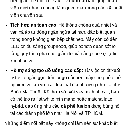
đơn giản, dễ học chỉ sau 1-2 buổi đào tạo, giúp nhân
viên mới nhanh chóng làm quen mà không cần kỹ thuật
viên chuyên sâu.
Tích hợp an toàn cao
: Hệ thống chống quá nhiệt và
van xả áp tự động ngăn ngừa tai nạn, đặc biệt quan
trọng trong không gian bếp chật hẹp. Máy còn có đèn
LED chiếu sáng grouphead, giúp barista quan sát rõ
ràng quy trình pha chế, giảm lỗi và nâng cao sự tự tin
khi phục vụ.
Hỗ trợ sáng tạo đồ uống cao cấp
: Từ việc chiết xuất
ristretto ngắn gọn đến lungo dài hơi, máy cho phép thử
nghiệm vô tận với các loại hạt địa phương như cà phê
Buôn Ma Thuột. Kết hợp với vòi steam chính xác, bạn
có thể tạo ra flat white mịn màng hoặc matcha latte
hybrid, đáp ứng nhu cầu
cà phê fusion
đang bùng nổ
tại các thành phố lớn như Hà Nội và TP.HCM.
Những điểm nổi bật này không chỉ làm nên sự khác biệt