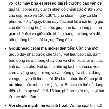
với các
máy pha espresso giá rẻ
thường gặp vấn đề
quá tải, boiler này duy trì nhiệt độ chính xác ở 93-95°C
cho espresso và 120-130°C cho steam, ngay cả khi
phục vụ 80 ly/ngày. Điều này đặc biệt hữu ích trong giờ
cao điểm sáng hoặc chiều, giúp bạn tránh lãng phí thời
gian chờ đợi và giữ chân khách hàng hài lòng với đồ
uống nóng hổi, chất lượng đồng đều.
Grouphead crom mạ nickel tiên tiến
: Cần pha một
group duy nhất được chế tác từ vật liệu cao cấp, đảm
bảo dòng nước nóng chảy đều và chiết xuất tối ưu các
tinh dầu cà phê. Kết quả là những tách espresso với
crema vàng óng, hương vị cân bằng giữa chua, đắng
và ngọt – yếu tố then chốt để chinh phục tín đồ
cà phê
arabica
hoặc robusta Việt Nam. Barista có thể dễ dàng
điều chỉnh áp suất từ 9-15 bar, phù hợp với mọi loại hạt
từ nhẹ đến đậm.
Vòi steam mạnh mẽ và linh hoạt
: Với áp suất 0.8-1.2