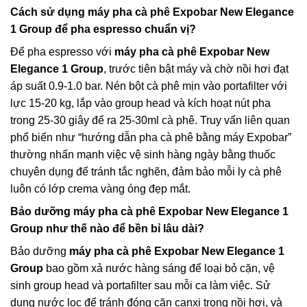
Cách sử dụng máy pha cà phê Expobar New Elegance
1 Group để pha espresso chuẩn vị?
Để pha espresso với
máy pha cà phê Expobar New
Elegance 1 Group
, trước tiên bật máy và chờ nồi hơi đạt
áp suất 0.9-1.0 bar. Nén bột cà phê mịn vào portafilter với
lực 15-20 kg, lắp vào group head và kích hoạt nút pha
trong 25-30 giây để ra 25-30ml cà phê. Truy vấn liên quan
phổ biến như “hướng dẫn pha cà phê bằng máy Expobar”
thường nhấn mạnh việc vệ sinh hàng ngày bằng thuốc
chuyên dụng để tránh tắc nghẽn, đảm bảo mỗi ly cà phê
luôn có lớp crema vàng óng đẹp mắt.
Bảo dưỡng máy pha cà phê Expobar New Elegance 1
Group như thế nào để bền bỉ lâu dài?
Bảo dưỡng
máy pha cà phê Expobar New Elegance 1
Group
bao gồm xả nước hàng sáng để loại bỏ cặn, vệ
sinh group head và portafilter sau mỗi ca làm việc. Sử
dụng nước lọc để tránh đóng cặn canxi trong nồi hơi, và