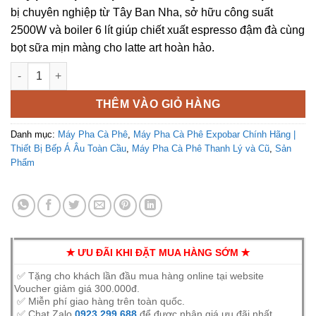
bị chuyên nghiệp từ Tây Ban Nha, sở hữu công suất
2500W và boiler 6 lít giúp chiết xuất espresso đậm đà cùng
bọt sữa mịn màng cho latte art hoàn hảo.
Máy Pha Cà Phê Expobar New Elegance 1 Group Chính Hãng s
THÊM VÀO GIỎ HÀNG
Danh mục:
Máy Pha Cà Phê
,
Máy Pha Cà Phê Expobar Chính Hãng |
Thiết Bị Bếp Á Âu Toàn Cầu
,
Máy Pha Cà Phê Thanh Lý và Cũ
,
Sản
Phẩm
✭ ƯU ĐÃI KHI ĐẶT MUA HÀNG SỚM ✭
✅ Tặng cho khách lần đầu mua hàng online tại website
Voucher giảm giá 300.000đ.
✅ Miễn phí giao hàng trên toàn quốc.
✅ Chat Zalo
0923 299 688
để được nhận giá ưu đãi nhất.