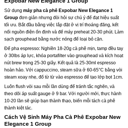
Expobar New Elegance 1 Group
Sử dụng
máy pha cà phê Expobar New Elegance 1
Group
đơn giản nhưng đòi hỏi sự chú ý để đạt hiệu suất
tối ưu. Bắt đầu bằng việc lắp đặt ở vị trí thoáng đãng, kết
nối nguồn điện ổn định và để máy preheat 20-30 phút. Làm
sạch grouphead bằng nước nóng để loại bỏ cặn.
Để pha espresso: Nghiền 18-20g cà phê mịn, tamp đều tay
ở 30lbs áp lực, khóa portafilter vào grouphead và kích hoạt
nút brew trong 25-30 giây. Kết quả là 25-30ml espresso
hoàn hảo. Với cappuccino, steam sữa ở 60-65°C bằng vòi
steam xoay nhẹ, đổ từ từ vào espresso để tạo lớp bọt 1cm.
Luôn flush vòi sau mỗi lần dùng để tránh tắc nghẽn, và
theo dõi áp suất gauge ở 9 bar. Với người mới, thực hành
10-20 lần sẽ giúp bạn thành thạo, biến mỗi tách cà phê
thành kiệt tác.
Cách Vệ Sinh Máy Pha Cà Phê Expobar New
Elegance 1 Group