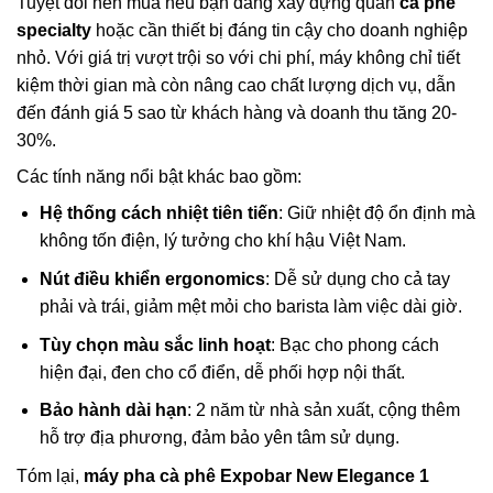
Tuyệt đối nên mua nếu bạn đang xây dựng quán
cà phê
specialty
hoặc cần thiết bị đáng tin cậy cho doanh nghiệp
nhỏ. Với giá trị vượt trội so với chi phí, máy không chỉ tiết
kiệm thời gian mà còn nâng cao chất lượng dịch vụ, dẫn
đến đánh giá 5 sao từ khách hàng và doanh thu tăng 20-
30%.
Các tính năng nổi bật khác bao gồm:
Hệ thống cách nhiệt tiên tiến
: Giữ nhiệt độ ổn định mà
không tốn điện, lý tưởng cho khí hậu Việt Nam.
Nút điều khiển ergonomics
: Dễ sử dụng cho cả tay
phải và trái, giảm mệt mỏi cho barista làm việc dài giờ.
Tùy chọn màu sắc linh hoạt
: Bạc cho phong cách
hiện đại, đen cho cổ điển, dễ phối hợp nội thất.
Bảo hành dài hạn
: 2 năm từ nhà sản xuất, cộng thêm
hỗ trợ địa phương, đảm bảo yên tâm sử dụng.
Tóm lại,
máy pha cà phê Expobar New Elegance 1