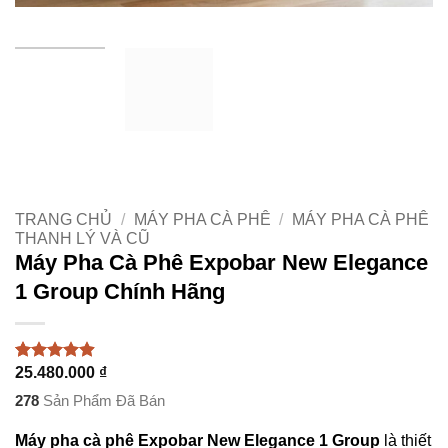
TRANG CHỦ
/
MÁY PHA CÀ PHÊ
/
MÁY PHA CÀ PHÊ
THANH LÝ VÀ CŨ
Máy Pha Cà Phê Expobar New Elegance
1 Group Chính Hãng
25.480.000
₫
4.88
67
trên 5
dựa trên
278
Sản Phẩm Đã Bán
đánh giá
Máy pha cà phê Expobar New Elegance 1 Group
là thiết