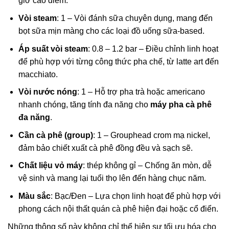
giờ cao điểm.
Vòi steam
: 1 – Vòi đánh sữa chuyên dụng, mang đến
bọt sữa mịn màng cho các loại đồ uống sữa-based.
Áp suất vòi steam
: 0.8 – 1.2 bar – Điều chỉnh linh hoạt
để phù hợp với từng công thức pha chế, từ latte art đến
macchiato.
Vòi nước nóng
: 1 – Hỗ trợ pha trà hoặc americano
nhanh chóng, tăng tính đa năng cho
máy pha cà phê
đa năng
.
Cần cà phê (group)
: 1 – Grouphead crom mạ nickel,
đảm bảo chiết xuất cà phê đồng đều và sạch sẽ.
Chất liệu vỏ máy
: thép không gỉ – Chống ăn mòn, dễ
vệ sinh và mang lại tuổi thọ lên đến hàng chục năm.
Màu sắc
: Bạc/Đen – Lựa chọn linh hoạt để phù hợp với
phong cách nội thất quán cà phê hiện đại hoặc cổ điển.
Những thông số này không chỉ thể hiện sự tối ưu hóa cho