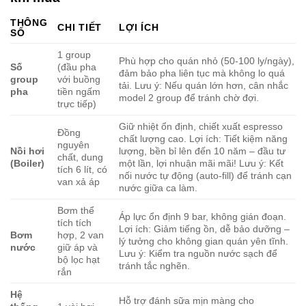
THÔNG
CHI TIẾT
LỢI ÍCH
SỐ
1 group
Phù hợp cho quán nhỏ (50-100 ly/ngày),
Số
(đầu pha
đảm bảo pha liên tục mà không lo quá
group
với buồng
tải. Lưu ý: Nếu quán lớn hơn, cân nhắc
pha
tiền ngấm
model 2 group để tránh chờ đợi.
trực tiếp)
Giữ nhiệt ổn định, chiết xuất espresso
Đồng
chất lượng cao. Lợi ích: Tiết kiệm năng
nguyên
Nồi hơi
lượng, bền bỉ lên đến 10 năm – đầu tư
chất, dung
(Boiler)
một lần, lợi nhuận mãi mãi! Lưu ý: Kết
tích 6 lít, có
nối nước tự động (auto-fill) để tránh cạn
van xả áp
nước giữa ca làm.
Bơm thể
Áp lực ổn định 9 bar, không gián đoạn.
tích tích
Lợi ích: Giảm tiếng ồn, dễ bảo dưỡng –
Bơm
hợp, 2 van
lý tưởng cho không gian quán yên tĩnh.
nước
giữ áp và
Lưu ý: Kiểm tra nguồn nước sạch để
bộ lọc hạt
tránh tắc nghẽn.
rắn
Hệ
Hỗ trợ đánh sữa mịn màng cho