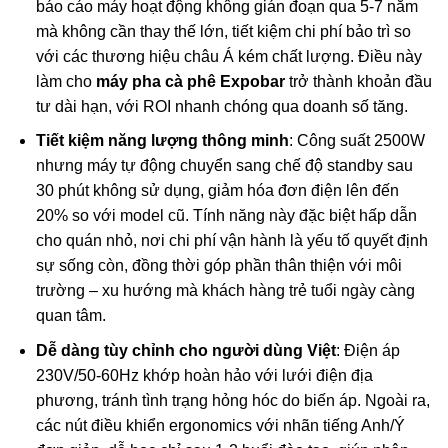
báo cáo máy hoạt động không gián đoạn qua 5-7 năm
mà không cần thay thế lớn, tiết kiệm chi phí bảo trì so
với các thương hiệu châu Á kém chất lượng. Điều này
làm cho
máy pha cà phê Expobar
trở thành khoản đầu
tư dài hạn, với ROI nhanh chóng qua doanh số tăng.
Tiết kiệm năng lượng thông minh
: Công suất 2500W
nhưng máy tự động chuyển sang chế độ standby sau
30 phút không sử dụng, giảm hóa đơn điện lên đến
20% so với model cũ. Tính năng này đặc biệt hấp dẫn
cho quán nhỏ, nơi chi phí vận hành là yếu tố quyết định
sự sống còn, đồng thời góp phần thân thiện với môi
trường – xu hướng mà khách hàng trẻ tuổi ngày càng
quan tâm.
Dễ dàng tùy chỉnh cho người dùng Việt
: Điện áp
230V/50-60Hz khớp hoàn hảo với lưới điện địa
phương, tránh tình trạng hỏng hóc do biến áp. Ngoài ra,
các nút điều khiển ergonomics với nhãn tiếng Anh/Ý