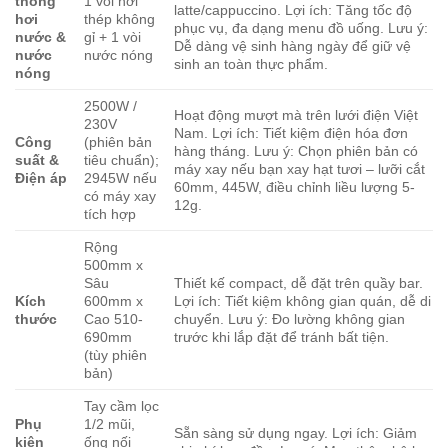
thống
1 vòi hơi
latte/cappuccino. Lợi ích: Tăng tốc độ
hơi
thép không
phục vụ, đa dạng menu đồ uống. Lưu ý:
nước &
gỉ + 1 vòi
Dễ dàng vệ sinh hàng ngày để giữ vệ
nước
nước nóng
sinh an toàn thực phẩm.
nóng
2500W /
Hoạt động mượt mà trên lưới điện Việt
230V
Nam. Lợi ích: Tiết kiệm điện hóa đơn
Công
(phiên bản
hàng tháng. Lưu ý: Chọn phiên bản có
suất &
tiêu chuẩn);
máy xay nếu bạn xay hạt tươi – lưỡi cắt
Điện áp
2945W nếu
60mm, 445W, điều chỉnh liều lượng 5-
có máy xay
12g.
tích hợp
Rộng
500mm x
Sâu
Thiết kế compact, dễ đặt trên quầy bar.
Kích
600mm x
Lợi ích: Tiết kiệm không gian quán, dễ di
thước
Cao 510-
chuyển. Lưu ý: Đo lường không gian
690mm
trước khi lắp đặt để tránh bất tiện.
(tùy phiên
bản)
Tay cầm lọc
Phụ
1/2 mũi,
Sẵn sàng sử dụng ngay. Lợi ích: Giảm
kiện
ống nối