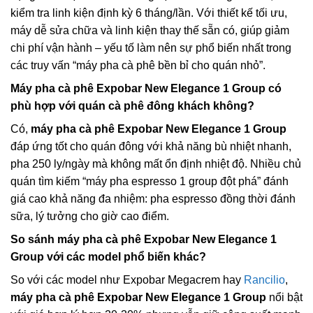
kiểm tra linh kiện định kỳ 6 tháng/lần. Với thiết kế tối ưu,
máy dễ sửa chữa và linh kiện thay thế sẵn có, giúp giảm
chi phí vận hành – yếu tố làm nên sự phổ biến nhất trong
các truy vấn “máy pha cà phê bền bỉ cho quán nhỏ”.
Máy pha cà phê Expobar New Elegance 1 Group có
phù hợp với quán cà phê đông khách không?
Có,
máy pha cà phê Expobar New Elegance 1 Group
đáp ứng tốt cho quán đông với khả năng bù nhiệt nhanh,
pha 250 ly/ngày mà không mất ổn định nhiệt độ. Nhiều chủ
quán tìm kiếm “máy pha espresso 1 group đột phá” đánh
giá cao khả năng đa nhiệm: pha espresso đồng thời đánh
sữa, lý tưởng cho giờ cao điểm.
So sánh máy pha cà phê Expobar New Elegance 1
Group với các model phổ biến khác?
So với các model như Expobar Megacrem hay
Rancilio
,
máy pha cà phê Expobar New Elegance 1 Group
nổi bật