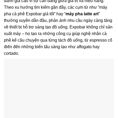
đánh giá cao vì sự cân bằng giữa giá trị và hiệu năng.
Theo xu hướng tìm kiếm gần đây, các cụm từ như “máy
pha cà phê Expobar giá tốt” hay “
máy pha latte art
”
thường xuyên dẫn đầu, phản ánh nhu cầu ngày càng tăng
về thiết bị hỗ trợ sáng tạo đồ uống. Expobar không chỉ sản
xuất máy – họ tạo ra những công cụ giúp nghệ nhân cà
phê kể câu chuyện qua từng tách đồ uống, từ espresso cổ
điển đến những biến tấu sáng tạo như affogato hay
cortado.