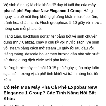
Vệ sinh định kỳ là chìa khóa để duy trì tuổi thọ của
máy
pha cà phê Expobar New Elegance 1 Group
. Hàng
ngày, lau bề mặt thép không gỉ bằng khăn microfiber ẩm,
tránh hóa chất mạnh. Flush grouphead 5-10 giây với nước
nóng sau mỗi pha chế.
Hàng tuần, backflush portafilter bằng bột vệ sinh chuyên
dụng (như Cafiza), chạy 9 chu kỳ với nước sạch. Vệ sinh
vòi steam bằng cách mở steam 10 giây rồi lau đầu vòi.
Hàng tháng, descale boiler theo hướng dẫn nhà sản xuất,
sử dụng dung dịch citric acid pha loãng.
Những bước này chỉ mất 10-15 phút/ngày, giúp máy luôn
sạch sẽ, hương vị cà phê tinh khiết và tránh hỏng hóc tốn
kém.
Có Nên Mua Máy Pha Cà Phê Expobar New
Elegance 1 Group? Các Tính Năng Nổi Bật
Khác