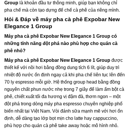
Group
là khoản đầu tư thông minh, giúp bạn không chỉ
pha chế mà còn tạo dựng đế chế cà phê của riêng mình.
Hỏi & Đáp về máy pha cà phê Expobar New
Elegance 1 Group
Máy pha cà phê Expobar New Elegance 1 Group có
những tính năng đột phá nào phù hợp cho quán cà
phê nhỏ?
Máy pha cà phê Expobar New Elegance 1 Group
được
thiết kế với nồi hơi bằng đồng dung tích 6 lít, giúp duy trì
nhiệt độ nước ổn định ngay cả khi pha chế liên tục lên đến
70 ly espresso mỗi giờ. Hệ thống group head bằng đồng
nguyên chất phun nước nhẹ trong 7 giây để làm ẩm bột cà
phê, chiết xuất tối đa hương vị đậm đà, thơm ngon – một
đột phá trong dòng máy pha espresso chuyên nghiệp phổ
biến nhất tại Việt Nam. Vòi đánh sữa mạnh mẽ với hơi ổn
định, dễ dàng tạo lớp bọt mịn cho latte hay cappuccino,
phù hợp cho quán cà phê take away hoặc mô hình nhỏ.