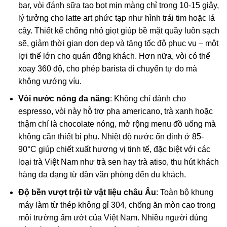
bar, vòi đánh sữa tạo bọt mịn màng chỉ trong 10-15 giây,
lý tưởng cho latte art phức tạp như hình trái tim hoặc lá
cây. Thiết kế chống nhỏ giọt giúp bề mặt quầy luôn sạch
sẽ, giảm thời gian dọn dẹp và tăng tốc độ phục vụ – một
lợi thế lớn cho quán đông khách. Hơn nữa, vòi có thể
xoay 360 độ, cho phép barista di chuyển tự do mà
không vướng víu.
Vòi nước nóng đa năng
: Không chỉ dành cho
espresso, vòi này hỗ trợ pha americano, trà xanh hoặc
thậm chí là chocolate nóng, mở rộng menu đồ uống mà
không cần thiết bị phụ. Nhiệt độ nước ổn định ở 85-
90°C giúp chiết xuất hương vị tinh tế, đặc biệt với các
loại trà Việt Nam như trà sen hay trà atiso, thu hút khách
hàng đa dạng từ dân văn phòng đến du khách.
Độ bền vượt trội từ vật liệu châu Âu
: Toàn bộ khung
máy làm từ thép không gỉ 304, chống ăn mòn cao trong
môi trường ẩm ướt của Việt Nam. Nhiều người dùng