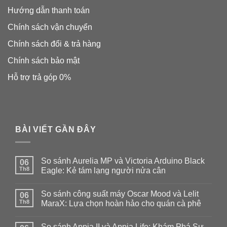
Hướng dẫn thanh toán
Chính sách vận chuyển
Chính sách đổi & trả hàng
Chính sách bảo mật
Hỗ trợ trả góp 0%
BÀI VIẾT GẦN ĐÂY
So sánh Aurelia MP và Victoria Arduino Black
06
Th8
Eagle: Kẻ tám lạng người nửa cân
Không
có
So sánh công suất máy Oscar Mood và Lelit
06
bình
luận
Th8
MaraX: Lựa chọn hoàn hảo cho quán cà phê
ở
So
Không
sánh
có
So sánh Appia II và Appia Life: Khám Phá Sự
Aurelia
bình