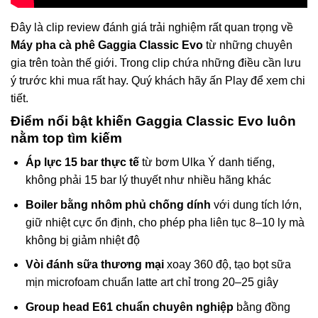
Đây là clip review đánh giá trải nghiệm rất quan trọng về
Máy pha cà phê Gaggia Classic Evo
từ những chuyên
gia trên toàn thế giới. Trong clip chứa những điều cần lưu
ý trước khi mua rất hay. Quý khách hãy ấn Play để xem chi
tiết.
Điểm nổi bật khiến Gaggia Classic Evo luôn
nằm top tìm kiếm
Áp lực 15 bar thực tế
từ bơm Ulka Ý danh tiếng,
không phải 15 bar lý thuyết như nhiều hãng khác
Boiler bằng nhôm phủ chống dính
với dung tích lớn,
giữ nhiệt cực ổn định, cho phép pha liên tục 8–10 ly mà
không bị giảm nhiệt độ
Vòi đánh sữa thương mại
xoay 360 độ, tạo bọt sữa
mịn microfoam chuẩn latte art chỉ trong 20–25 giây
Group head E61 chuẩn chuyên nghiệp
bằng đồng