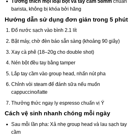
Tương thích mọi loại bột và tay cầm 58mm
chuẩn
barista, không bị khóa bởi hãng
Hướng dẫn sử dụng đơn giản trong 5 phút
Đổ nước sạch vào bình 2.1 lít
Bật máy, chờ đèn báo sẵn sàng (khoảng 90 giây)
Xay cà phê (18–20g cho double shot)
Nén bột đều tay bằng tamper
Lắp tay cầm vào group head, nhấn nút pha
Chỉnh vòi steam để đánh sữa nếu muốn
cappuccino/latte
Thưởng thức ngay ly espresso chuẩn vị Ý
Cách vệ sinh nhanh chóng mỗi ngày
Sau mỗi lần pha: Xả nhẹ group head và lau sạch tay
cầm