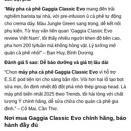
“
Máy pha cà phê Gaggia Classic Evo
mang đến trải
nghiệm barista tại nhà, với pre-infusion ủ cà phê tự động
cho crema dày. Màu Jungle Green sang trọng, dễ kết nối
phụ kiện. Từ truy vấn liên quan ‘Gaggia Classic Evo
review Việt Nam’, tôi thấy nhiều người khen độ bền cao,
pha hơn 200 ly/tuần mà không hỏng vặt. Lý tưởng mở
quán cà phê nhỏ!” – Bạn Huy, Bình Dương.
Đánh giá 5 sao: Dễ bảo dưỡng và giá trị lâu dài
“Chọn
máy pha cà phê Gaggia Classic Evo
vì hỗ trợ
E.S.E pod tiện lợi cho sáng bận rộn. Vòi hơi hai lỗ tạo bọt
sữa mịn, ổn định nhiệt độ đột phá nhờ thép group head. Là
máy phổ biến nhất 2025 theo Trends, tôi hài lòng với chất
lượng Ý chính hãng, dễ sửa chữa cho quán cà phê gia
đình.” – Cô Mai, Cần Thơ.
Nơi mua Gaggia Classic Evo chính hãng, bảo
hành đầy đủ