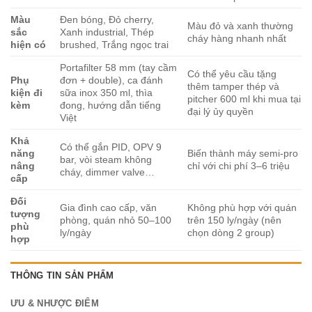
Màu
Đen bóng, Đỏ cherry,
Màu đỏ và xanh thường
sắc
Xanh industrial, Thép
cháy hàng nhanh nhất
hiện có
brushed, Trắng ngọc trai
Portafilter 58 mm (tay cầm
Có thể yêu cầu tặng
Phụ
đơn + double), ca đánh
thêm tamper thép và
kiện đi
sữa inox 350 ml, thìa
pitcher 600 ml khi mua tại
kèm
đong, hướng dẫn tiếng
đại lý ủy quyền
Việt
Khả
Có thể gắn PID, OPV 9
năng
Biến thành máy semi-pro
bar, vòi steam không
nâng
chỉ với chi phí 3–6 triệu
cháy, dimmer valve…
cấp
Đối
Gia đình cao cấp, văn
Không phù hợp với quán
tượng
phòng, quán nhỏ 50–100
trên 150 ly/ngày (nên
phù
ly/ngày
chọn dòng 2 group)
hợp
THÔNG TIN SẢN PHẨM
ƯU & NHƯỢC ĐIỂM