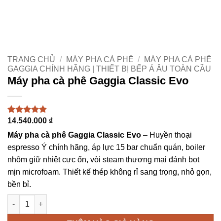
TRANG CHỦ
/
MÁY PHA CÀ PHÊ
/
MÁY PHA CÀ PHÊ
GAGGIA CHÍNH HÃNG | THIẾT BỊ BẾP Á ÂU TOÀN CẦU
Máy pha cà phê Gaggia Classic Evo
14.540.000
₫
4.89
35
trên 5
dựa trên
Máy pha cà phê Gaggia Classic Evo
– Huyền thoại
đánh giá
espresso Ý chính hãng, áp lực 15 bar chuẩn quán, boiler
nhôm giữ nhiệt cực ổn, vòi steam thương mại đánh bọt
mịn microfoam. Thiết kế thép không rỉ sang trọng, nhỏ gọn,
bền bỉ.
Máy pha cà phê Gaggia Classic Evo số lượng