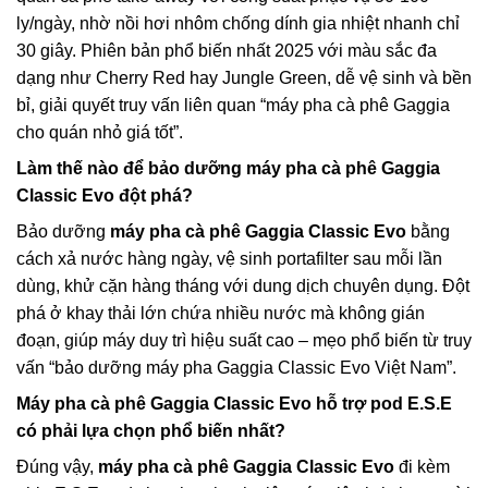
ly/ngày, nhờ nồi hơi nhôm chống dính gia nhiệt nhanh chỉ
30 giây. Phiên bản phổ biến nhất 2025 với màu sắc đa
dạng như Cherry Red hay Jungle Green, dễ vệ sinh và bền
bỉ, giải quyết truy vấn liên quan “máy pha cà phê Gaggia
cho quán nhỏ giá tốt”.
Làm thế nào để bảo dưỡng
máy pha cà phê Gaggia
Classic Evo
đột phá?
Bảo dưỡng
máy pha cà phê Gaggia Classic Evo
bằng
cách xả nước hàng ngày, vệ sinh portafilter sau mỗi lần
dùng, khử cặn hàng tháng với dung dịch chuyên dụng. Đột
phá ở khay thải lớn chứa nhiều nước mà không gián
đoạn, giúp máy duy trì hiệu suất cao – mẹo phổ biến từ truy
vấn “bảo dưỡng máy pha Gaggia Classic Evo Việt Nam”.
Máy pha cà phê Gaggia Classic Evo
hỗ trợ pod E.S.E
có phải lựa chọn phổ biến nhất?
Đúng vậy,
máy pha cà phê Gaggia Classic Evo
đi kèm