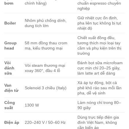
bơm
chính hãng)
chuẩn espresso chuyên
nghiệp
Giữ nhiệt cực ổn định,
Nhôm phủ chống dính,
Boiler
pha liên tục không bị tụt
dung tích lớn
nhiệt độ
Chiết xuất đồng đều,
Group
58 mm đồng thau crom
tương thích mọi loại tay
head
mạ, kiểu thương mại
cầm và phụ kiện trên thị
trường
Vòi
Đánh bọt sữa microfoam
Vòi steam thương mại
đánh
cực mịn chỉ 20–25 giây,
xoay 360°, đầu 4 lỗ
sữa
làm latte art dễ dàng
Xả áp tự động, bột cà
Van
Solenoid 3 chiều (Italy)
phê khô ráo sau mỗi lần
điện từ
pha, dễ vệ sinh
Công
Làm nóng chỉ trong 80–
1300 W
suất
90 giây
Dùng trực tiếp điện gia
Điện áp
220–240 V / 50–60 Hz
đình Việt Nam, không
cần biến áp