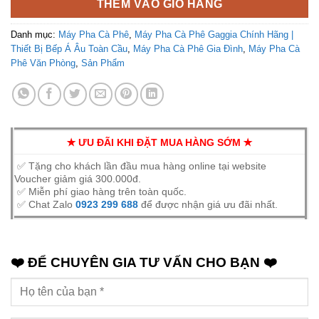
THÊM VÀO GIỎ HÀNG
Danh mục:
Máy Pha Cà Phê
,
Máy Pha Cà Phê Gaggia Chính Hãng |
Thiết Bị Bếp Á Âu Toàn Cầu
,
Máy Pha Cà Phê Gia Đình
,
Máy Pha Cà
Phê Văn Phòng
,
Sản Phẩm
✭ ƯU ĐÃI KHI ĐẶT MUA HÀNG SỚM ✭
✅ Tặng cho khách lần đầu mua hàng online tại website
Voucher giảm giá 300.000đ.
✅ Miễn phí giao hàng trên toàn quốc.
✅ Chat Zalo
0923 299 688
để được nhận giá ưu đãi nhất.
❤️ ĐỂ CHUYÊN GIA TƯ VẤN CHO BẠN ❤️