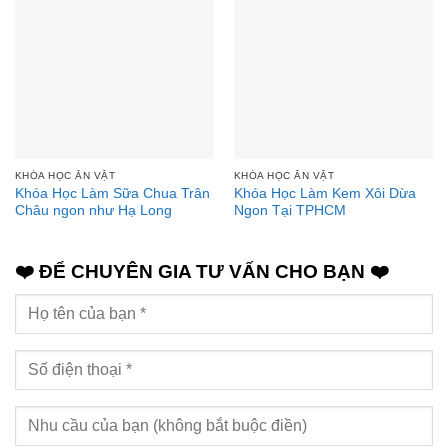
KHÓA HỌC ĂN VẶT
KHÓA HỌC ĂN VẶT
Khóa Học Làm Sữa Chua Trân
Khóa Học Làm Kem Xôi Dừa
Châu ngon như Hạ Long
Ngon Tại TPHCM
❤️ ĐỂ CHUYÊN GIA TƯ VẤN CHO BẠN ❤️