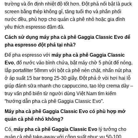
trường và ổn định nhiệt độ tốt hơn. Đột phá nổi bật là puck
screen bằng thép không gỉ, tăng tuổi thọ và phân phối
nước đều, phù hợp cho quán cà phê nhỏ hoặc gia đình
yêu thích espresso đậm đà.
Cách sử dụng
máy pha cà phê Gaggia Classic Evo
để
pha espresso đột phá tại nhà?
Để pha espresso với
máy pha cà phê Gaggia Classic
Evo
, đổ nước vào bình chứa, bật máy chờ 5 phút để nóng,
lắp portafilter 58mm với bột cà phê nén chặt, nhấn nút pha
ở áp suất 15 bar trong 25-30 giây. Đột phá ở vòi hơi hai lỗ
giúp đánh sữa nhanh cho cappuccino, tạo lớp crema dày –
truy vấn phổ biến từ người dùng Việt Nam tìm kiếm
“hướng dẫn pha cà phê Gaggia Classic Evo”.
Máy pha cà phê Gaggia Classic Evo
có phù hợp mở
quán cà phê nhỏ không?
Có,
máy pha cà phê Gaggia Classic Evo
lý tưởng cho
quán cà phê take-away với công suất phục vụ 50-100