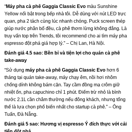
“
Máy pha cà phê Gaggia Classic Evo
màu Sunshine
Yellow nổi bật trong bếp nhà tôi. Dễ dùng với nút LED trực
quan, pha 2 tách cùng lúc nhanh chóng. Puck screen thép
giúp nước phân bố đều, cà phê thơm lừng không đắng. Là
truy vấn top trên Trends, tôi recommend cho ai tìm máy pha
espresso đột phá giá hợp lý.” – Chị Lan, Hà Nội.
Đánh giá 4.5 sao: Bền bỉ và tiện lợi cho quán cà phê
take-away
“Sử dụng
máy pha cà phê Gaggia Classic Evo
hơn 6
tháng tại quán take-away, máy chạy êm, nồi hơi nhôm
chống dính không bám cặn. Tay cầm đồng mạ crôm giữ
nhiệt ổn, pha capuchino chỉ 1 phút. Điểm trừ nhỏ là bình
nước 2.1L cần châm thường nếu đông khách, nhưng tổng
thể là lựa chọn phổ biến nhất cho startup cà phê.” – Ông
Tuấn, Đà Nẵng.
Đánh giá 5 sao: Hương vị espresso Ý đích thực với cải
tiến đột phá