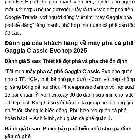
phin E.S.E pod cho pha nhanh viên nén, tiện lợi cho người
mới, kết hợp 3 bộ lọc đơn/đôi. Đây là truy vấn đột phá trên
Google Trends, với người dùng Việt tìm “máy Gaggia pha
pod dễ dàng” tăng mạnh, phù hợp mở quán cà phê cần tốc
độ cao.
Đánh giá của khách hàng về
máy pha cà phê
Gaggia Classic Evo
top 2025
Đánh giá 5 sao: Thiết kế đột phá và pha chế ổn định
“Tôi mua
máy pha cà phê Gaggia Classic Evo
cho quán
nhỏ ở TP.HCM, thiết kế nhỏ gọn dưới 40cm, vỏ thép không
gỉ sáng bóng dễ lau chùi. Pha espresso đậm vị với áp suất
15 bar chuẩn Ý, vòi hơi xoay 90 độ đánh sữa mịn cho latte
art đẹp mắt. Đột phá so với bản cũ là group head đồng giữ
nhiệt tốt, không lo biến động. Phù hợp mở quán cà phê
hoàn hảo!” – Anh Minh, chủ quán cà phê quận 1.
Đánh giá 5 sao: Phiên bản phổ biến nhất cho gia đình
yêu cà phê