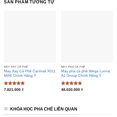
SẢN PHẨM TƯƠNG TỰ
MÁY XAY CÀ PHÊ
MÁY PHA CÀ PHÊ
Máy Xay Cà Phê Carimali X011
Máy pha cà phê Wega Lunna
MINI Chính Hãng Ý
A1 Group Chính Hãng Ý
Được xếp
Được xếp
7.821.000
₫
48.020.000
₫
hạng
4.88
hạng
4.85
5 sao
5 sao
KHÓA HỌC PHA CHẾ LIÊN QUAN