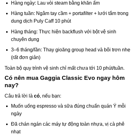
Hàng ngày: Lau vòi steam bằng khăn ẩm
Hàng tuần: Ngâm tay cầm + portafilter + lưới tắm trong
dung dịch Puly Caff 10 phút
Hàng tháng: Thực hiện backflush với bột vệ sinh
chuyên dụng
3–6 tháng/lần: Thay gioăng group head và bôi trơn nhẹ
(rất đơn giản)
Toàn bộ quy trình vệ sinh chỉ mất chưa tới 10 phút/tuần.
Có nên mua Gaggia Classic Evo ngay hôm
nay?
Câu trả lời là
có
, nếu bạn:
Muốn uống espresso và sữa đúng chuẩn quán Ý mỗi
ngày
Đã chán ngán các máy tự động toàn nhựa, vị cà phê
nhạt