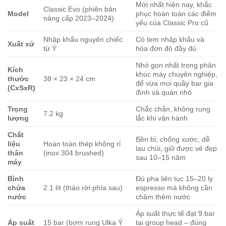
Mới nhất hiện nay, khắc
Classic Evo (phiên bản
Model
phục hoàn toàn các điểm
nâng cấp 2023–2024)
yếu của Classic Pro cũ
Nhập khẩu nguyên chiếc
Có tem nhập khẩu và
Xuất xứ
từ Ý
hóa đơn đỏ đầy đủ
Nhỏ gọn nhất trong phân
Kích
khúc máy chuyên nghiệp,
thước
38 × 23 × 24 cm
để vừa mọi quầy bar gia
(CxSxR)
đình và quán nhỏ
Trọng
Chắc chắn, không rung
7.2 kg
lượng
lắc khi vận hành
Chất
Bền bỉ, chống xước, dễ
liệu
Hoàn toàn thép không rỉ
lau chùi, giữ được vẻ đẹp
thân
(inox 304 brushed)
sau 10–15 năm
máy
Bình
Đủ pha liên tục 15–20 ly
chứa
2.1 lít (tháo rời phía sau)
espresso mà không cần
nước
châm thêm nước
Áp suất thực tế đạt 9 bar
Áp suất
15 bar (bơm rung Ulka Ý
tại group head – đúng