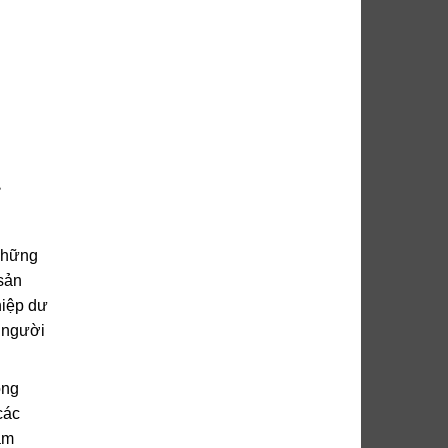
 những
 sản
hiệp dư
u người
ong
các
âm