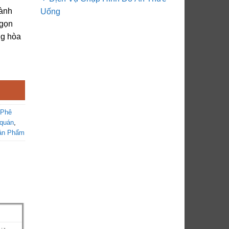
dành
Uống
 gọn
ng hòa
ượng
 Phê
 quán
,
ản Phẩm