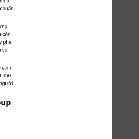
ịnh 9
 chuẩn
ưởng
à còn
y pha
h so
 mạnh
ật như
 người
oup