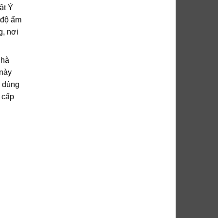
ật Ý
 độ ẩm
g, nơi
nhà
 này
i dùng
 cấp