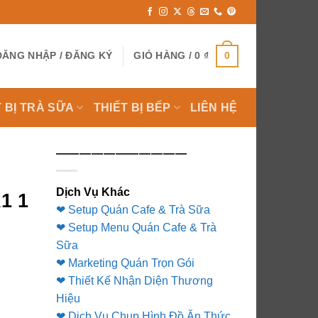
0
ĐĂNG NHẬP / ĐĂNG KÝ
GIỎ HÀNG /
0
₫
T BỊ TRÀ SỮA
THIẾT BỊ BẾP
LIÊN HỆ
———————————
U
Dịch Vụ Khác
1 1
❤ Setup Quán Cafe & Trà Sữa
❤ Setup Menu Quán Cafe & Trà
Sữa
❤ Marketing Quán Trọn Gói
❤ Thiết Kế Nhận Diện Thương
Hiệu
❤ Dịch Vụ Chụp Hình Đồ Ăn Thức