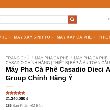
PHÊ
MÁY XAY SINH TỐ
MÁY XAY CÀ PHÊ
THIẾ
TRANG CHỦ
/
MÁY PHA CÀ PHÊ
/
MÁY PHA CÀ PHÊ
CASADIO CHÍNH HÃNG | THIẾT BỊ BẾP Á ÂU TOÀN CẦ
Máy Pha Cà Phê Casadio Dieci A
Group Chính Hãng Ý
21.340.000
₫
4.88
67
trên 5
dựa trên
236
Sản Phẩm Đã Bán
đánh giá