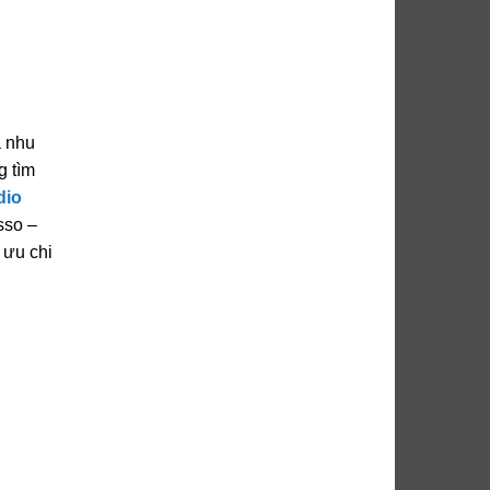
à nhu
g tìm
dio
sso –
 ưu chi