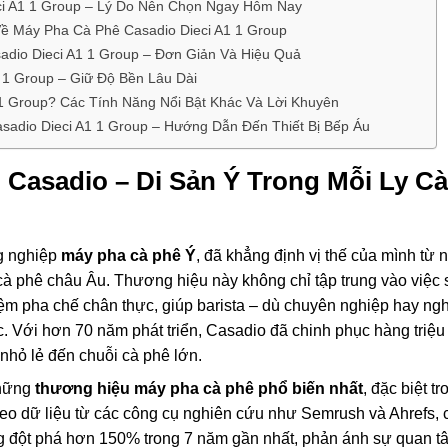
ci A1 1 Group – Lý Do Nên Chọn Ngay Hôm Nay
ề Máy Pha Cà Phê Casadio Dieci A1 1 Group
io Dieci A1 1 Group – Đơn Giản Và Hiệu Quả
 1 Group – Giữ Độ Bền Lâu Dài
1 Group? Các Tính Năng Nổi Bật Khác Và Lời Khuyên
adio Dieci A1 1 Group – Hướng Dẫn Đến Thiết Bị Bếp Áu
 Casadio – Di Sản Ý Trong Mỗi Ly Cà
ng nghiệp
máy pha cà phê Ý
, đã khẳng định vị thế của mình từ
 cà phê châu Âu. Thương hiệu này không chỉ tập trung vào việc
iệm pha chế chân thực, giúp barista – dù chuyên nghiệp hay ng
. Với hơn 70 năm phát triển, Casadio đã chinh phục hàng triệ
 nhỏ lẻ đến chuỗi cà phê lớn.
những
thương hiệu máy pha cà phê phổ biến nhất
, đặc biệt tr
heo dữ liệu từ các công cụ nghiên cứu như Semrush và Ahrefs, 
ng đột phá hơn 150% trong 7 năm gần nhất, phản ánh sự quan t