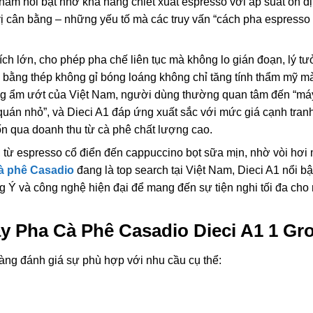
phẩm nổi bật nhờ khả năng chiết xuất espresso với áp suất ổn đ
 cân bằng – những yếu tố mà các truy vấn “cách pha espresso
ích lớn, cho phép pha chế liên tục mà không lo gián đoạn, lý t
 bằng thép không gỉ bóng loáng không chỉ tăng tính thẩm mỹ m
ng ẩm ướt của Việt Nam, người dùng thường quan tâm đến “má
quán nhỏ”, và Dieci A1 đáp ứng xuất sắc với mức giá cạnh tran
ốn qua doanh thu từ cà phê chất lượng cao.
 từ espresso cổ điển đến cappuccino bọt sữa mịn, nhờ vòi hơi
à phê Casadio
đang là top search tại Việt Nam, Dieci A1 nổi b
ng Ý và công nghệ hiện đại để mang đến sự tiện nghi tối đa cho
 Pha Cà Phê Casadio Dieci A1 1 Gr
 dàng đánh giá sự phù hợp với nhu cầu cụ thể: