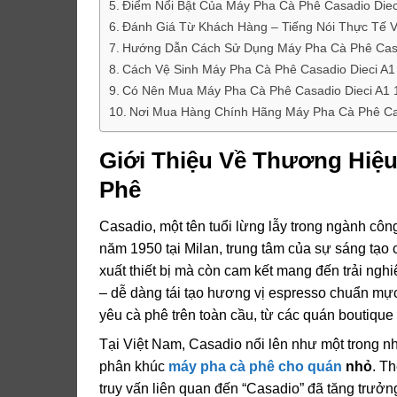
Điểm Nổi Bật Của Máy Pha Cà Phê Casadio Die
Đánh Giá Từ Khách Hàng – Tiếng Nói Thực Tế V
Hướng Dẫn Cách Sử Dụng Máy Pha Cà Phê Casad
Cách Vệ Sinh Máy Pha Cà Phê Casadio Dieci A1
Có Nên Mua Máy Pha Cà Phê Casadio Dieci A1 
Nơi Mua Hàng Chính Hãng Máy Pha Cà Phê Cas
Giới Thiệu Về Thương Hiệu
Phê
Casadio, một tên tuổi lừng lẫy trong ngành cô
năm 1950 tại Milan, trung tâm của sự sáng tạo
xuất thiết bị mà còn cam kết mang đến trải ngh
– dễ dàng tái tạo hương vị espresso chuẩn mực
yêu cà phê trên toàn cầu, từ các quán boutique
Tại Việt Nam, Casadio nổi lên như một trong 
phân khúc
máy pha cà phê cho quán
nhỏ
. T
truy vấn liên quan đến “Casadio” đã tăng trưở