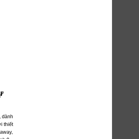
ự
, dành
 thiết
eaway,