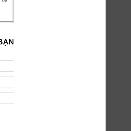
giảm
 BẠN