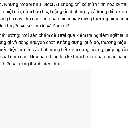
. Những model như Dieci A1 không chỉ kế thừa tinh hoa kỹ thu
 nhiệt đới, đảm bảo hoạt động ổn định ngay cả trong điều kiện
 đáng tin cậy cho các chủ quán muốn xây dựng thương hiệu riên
âu chuyện về sự tinh tế và đam mê.
t lượng: mọi sản phẩm đều trải qua kiểm tra nghiêm ngặt tại 
ông gỉ và đồng nguyên chất. Không dừng lại ở đó, thương hiệu
khiển điện tử đến các tính năng tiết kiệm năng lượng, giúp ngườ
ệu suất đỉnh cao. Nếu bạn đang lên kế hoạch mở quán hoặc nâng
ể biến ý tưởng thành hiện thực.