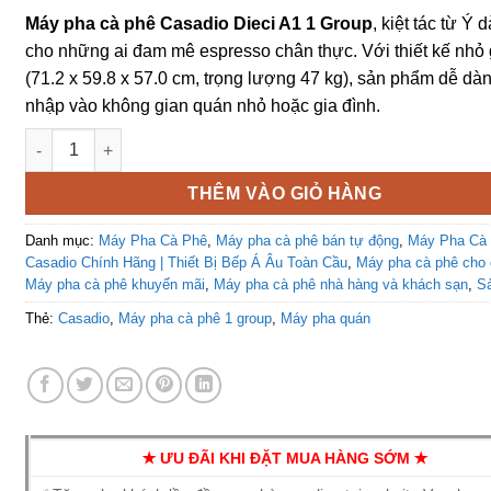
Máy pha cà phê Casadio Dieci A1 1 Group
, kiệt tác từ Ý 
cho những ai đam mê espresso chân thực. Với thiết kế nhỏ
(71.2 x 59.8 x 57.0 cm, trọng lượng 47 kg), sản phẩm dễ dà
nhập vào không gian quán nhỏ hoặc gia đình.
Máy Pha Cà Phê Casadio Dieci A1 1 Group Chính Hãng Ý số l
THÊM VÀO GIỎ HÀNG
Danh mục:
Máy Pha Cà Phê
,
Máy pha cà phê bán tự động
,
Máy Pha Cà
Casadio Chính Hãng | Thiết Bị Bếp Á Âu Toàn Cầu
,
Máy pha cà phê cho
Máy pha cà phê khuyến mãi
,
Máy pha cà phê nhà hàng và khách sạn
,
S
Thẻ:
Casadio
,
Máy pha cà phê 1 group
,
Máy pha quán
✭ ƯU ĐÃI KHI ĐẶT MUA HÀNG SỚM ✭