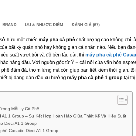
BRAND
ƯU & NHƯỢC ĐIỂM
ĐÁNH GIÁ (67)
c sở hữu một chiếc
máy pha cà phê
chất lượng cao không chỉ l
 của bất kỳ quán nhỏ hay không gian cá nhân nào. Nếu bạn đan
iệu suất vượt trội và độ bền lâu dài, thì
máy pha cà phê Casa
hắc hàng đầu. Với nguồn gốc từ Ý – cái nôi của văn hóa espre
hê đậm đà, thơm lừng mà còn giúp bạn tiết kiệm thời gian, tối
hiết bị đang dẫn đầu xu hướng
máy pha cà phê 1 group
tại thị
Trong Mỗi Ly Cà Phê
 A1 1 Group – Sự Kết Hợp Hoàn Hảo Giữa Thiết Kế Và Hiệu Suất
o Dieci A1 1 Group
 phê Casadio Dieci A1 1 Group