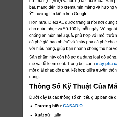
nơi mà sự tiện lợi và tốc độ là chìa khóa. Sản 
bar, mang đến lớp crema mịn màng và hương vị
Ý” thường tìm kiếm trên Google.
Hơn nữa, Dieci A1 được trang bị nồi hơi dung t
cho quán phục vụ 50-100 ly mỗi ngày. Vỏ ngoài
chống ăn mòn hiệu quả, phù hợp với môi trườ
cà phê giá bao nhiêu” và “máy pha cà phê cho 
với hiệu năng, giúp bạn nhanh chóng thu hồi v
Sản phẩm này còn hỗ trợ đa dạng loại đồ uống,
mẽ và dễ kiểm soát. Trong bối cảnh
máy pha c
một giải pháp đột phá, kết hợp giữa truyền thố
dùng.
Thông Số Kỹ Thuật Của Máy
Dưới đây là các thông số chi tiết, giúp bạn dễ
Thương hiệu
:
CASADIO
Xuất xứ
: Italia